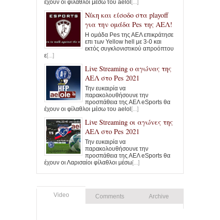
έχουν οι φίλαθλοι μέσω του aelol
[...]
Νίκη και είσοδο στα playoff
για την ομάδα Pes της ΑΕΛ!
Η ομάδα Pes της ΑΕΛ επικράτησε
επι των Yellow hell με 3-0 και
εκτός συγκλονιστικού απροόπτου
ε
[...]
Live Streaming ο αγώνας της
ΑΕΛ στο Pes 2021
Την ευκαιρία να
παρακολουθήσουνε την
προσπάθεια της ΑΕΛ eSports θα
έχουν οι φίλαθλοι μέσω του aelol
[...]
Live Streaming οι αγώνες της
ΑΕΛ στο Pes 2021
Την ευκαιρία να
παρακολουθήσουνε την
προσπάθεια της ΑΕΛ eSports θα
έχουν οι Λαρισαίοι φίλαθλοι μέσω
[...]
Video
Comments
Archive