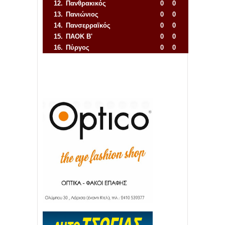
12.
Πανθρακικός
0
0
13.
Πανιώνιος
0
0
14.
Πανσερραϊκός
0
0
15.
ΠΑΟΚ Β'
0
0
16.
Πύργος
0
0
Απόλλων Πόντου
22
11