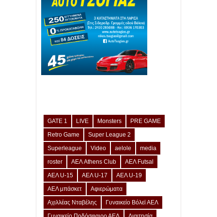
GATE 1
LIVE
Monsters
PRE GAME
Retro Game
Super League 2
Superleague
Video
aelole
media
roster
ΑΕΛ Athens Club
ΑΕΛ Futsal
ΑΕΛ U-15
ΑΕΛ U-17
ΑΕΛ U-19
ΑΕΛ μπάσκετ
Αφιερώματα
Αχιλλέας Νταβέλης
Γυναικείο Βόλεϊ ΑΕΛ
Γυναικείο Ποδόσφαιρο ΑΕΛ
Διαιτησία