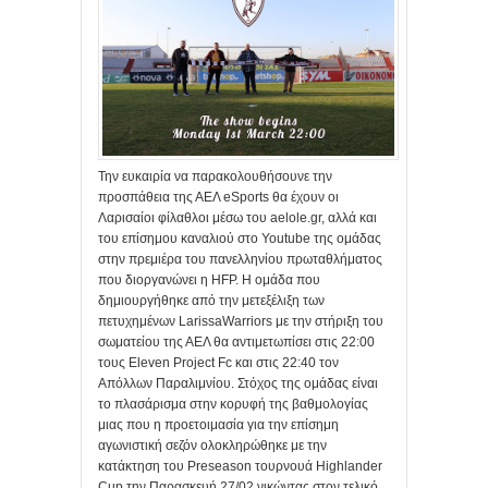
Την ευκαιρία να παρακολουθήσουνε την
προσπάθεια της ΑΕΛ eSports θα έχουν οι
Λαρισαίοι φίλαθλοι μέσω του aelole.gr, αλλά και
του επίσημου καναλιού στο Youtube της ομάδας
στην πρεμιέρα του πανελληνίου πρωταθλήματος
που διοργανώνει η HFP. Η ομάδα που
δημιουργήθηκε από την μετεξέλιξη των
πετυχημένων LarissaWarriors με την στήριξη του
σωματείου της ΑΕΛ θα αντιμετωπίσει στις 22:00
τους Eleven Project Fc και στις 22:40 τον
Απόλλων Παραλιμνίου. Στόχος της ομάδας είναι
το πλασάρισμα στην κορυφή της βαθμολογίας
μιας που η προετοιμασία για την επίσημη
αγωνιστική σεζόν ολοκληρώθηκε με την
κατάκτηση του Preseason τουρνουά Highlander
Cup την Παρασκευή 27/02 νικώντας στον τελικό