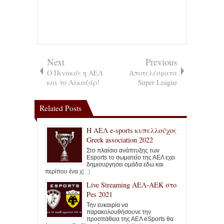
Next
Previous
Ο Πινακάς η ΑΕΛ
Αποτελέσματα
και το Αλκαζάρ!
Super League
Related Posts
Η ΑΕΛ e-sports κυπελλούχος
Greek association 2022
Στο πλαίσιο ανάπτυξης των
Esports το σωματείο της ΑΕΛ εχει
δημιουργησει ομάδα εδω και
περίπου ένα χ
[...]
Live Streaming ΑΕΛ-ΑΕΚ στο
Pes 2021
Την ευκαιρία να
παρακολουθήσουνε την
προσπάθεια της ΑΕΛ eSports θα