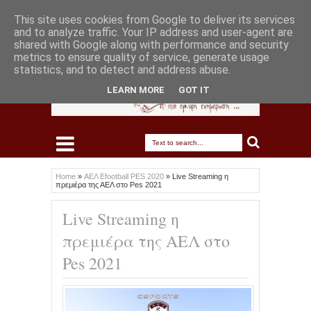
This site uses cookies from Google to deliver its services
and to analyze traffic. Your IP address and user-agent are
shared with Google along with performance and security
metrics to ensure quality of service, generate usage
statistics, and to detect and address abuse.
LEARN MORE
GOT IT
Home
»
ΑΕΛ Efootball PES 2020
»
Live Streaming η
πρεμιέρα της ΑΕΛ στο Pes 2021
Live Streaming η
πρεμιέρα της ΑΕΛ στο
Pes 2021