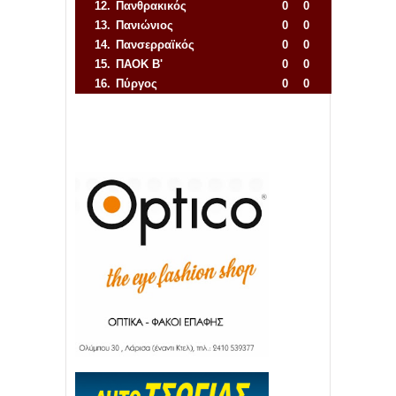
12.
Πανθρακικός
0
0
13.
Πανιώνιος
0
0
14.
Πανσερραϊκός
0
0
15.
ΠΑΟΚ Β'
0
0
16.
Πύργος
0
0
Απόλλων Πόντου
22
11