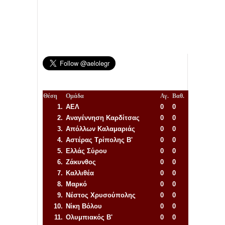
Θέση
Ομάδα
Αγ.
Βαθ.
1.
ΑΕΛ
0
0
2.
Αναγέννηση
Καρδίτσας
0
0
3.
Απόλλων Καλαμαριάς
0
0
4.
Αστέρας Τρίπολης Β'
0
0
5.
Ελλάς Σύρου
0
0
6.
Ζάκυνθος
0
0
7.
Καλλιθέα
0
0
8.
Μαρκό
0
0
9.
Νέστος Χρυσούπολης
0
0
10.
Νίκη Βόλου
0
0
11.
Ολυμπιακός Β'
0
0