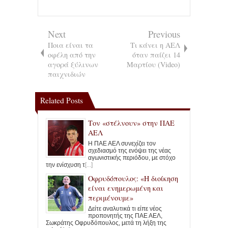
Next
Previous
Ποια είναι τα
Τι κάνει η ΑΕΛ
οφέλη από την
όταν παίζει 14
αγορά ξύλινων
Μαρτίου (Video)
παιχνιδιών
Related Posts
Τον «στέλνουν» στην ΠΑΕ
ΑΕΛ
Η ΠΑΕ ΑΕΛ συνεχίζει τον
σχεδιασμό της ενόψει της νέας
αγωνιστικής περιόδου, με στόχο
την ενίσχυση τ
[...]
Οφρυδόπουλος: «Η διοίκηση
είναι ενημερωμένη και
περιμένουμε»
Δείτε αναλυτικά τι είπε νέος
προπονητής της ΠΑΕ ΑΕΛ,
Σωκράτης Οφρυδόπουλος, μετά τη λήξη της