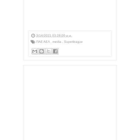
3/14/2021 03:28:00 μ.μ.
ΠΑΕ ΑΕΛ
,
media
,
Superleague