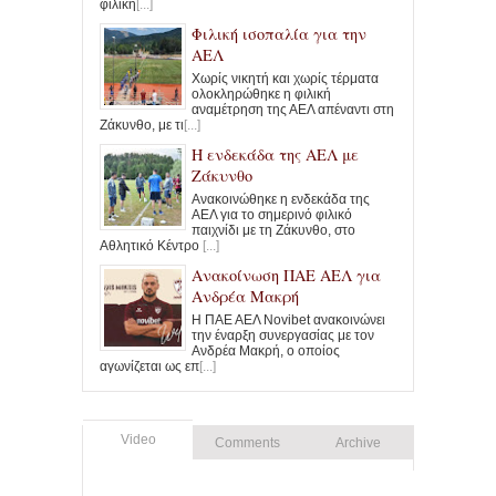
φιλική
[...]
Φιλική ισοπαλία για την
ΑΕΛ
Χωρίς νικητή και χωρίς τέρματα
ολοκληρώθηκε η φιλική
αναμέτρηση της ΑΕΛ απέναντι στη
Ζάκυνθο, με τι
[...]
Η ενδεκάδα της ΑΕΛ με
Ζάκυνθο
Ανακοινώθηκε η ενδεκάδα της
ΑΕΛ για το σημερινό φιλικό
παιχνίδι με τη Ζάκυνθο, στο
Αθλητικό Κέντρο
[...]
Ανακοίνωση ΠΑΕ ΑΕΛ για
Ανδρέα Μακρή
Η ΠΑΕ ΑΕΛ Novibet ανακοινώνει
την έναρξη συνεργασίας με τον
Ανδρέα Μακρή, ο οποίος
αγωνίζεται ως επ
[...]
Video
Comments
Archive