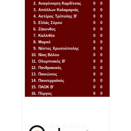
2.
Αναγέννηση
Καρδίτσας
0
0
3.
Απόλλων Καλαμαριάς
0
0
4.
Αστέρας Τρίπολης Β'
0
0
5.
Ελλάς Σύρου
0
0
6.
Ζάκυνθος
0
0
7.
Καλλιθέα
0
0
8.
Μαρκό
0
0
9.
Νέστος Χρυσούπολης
0
0
10.
Νίκη Βόλου
0
0
11.
Ολυμπιακός Β'
0
0
12.
Πανθρακικός
0
0
13.
Πανιώνιος
0
0
14.
Πανσερραϊκός
0
0
15.
ΠΑΟΚ Β'
0
0
16.
Πύργος
0
0
Απόλλων Πόντου
22
11