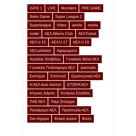
GATE 1
LIVE
Monsters
PRE GAME
Retro Game
Super League 2
Superleague
Video
aelole
media
roster
ΑΕΛ Athens Club
ΑΕΛ Futsal
ΑΕΛ U-15
ΑΕΛ U-17
ΑΕΛ U-19
ΑΕΛ μπάσκετ
Αφιερώματα
Αχιλλέας Νταβέλης
Γυναικείο Βόλεϊ ΑΕΛ
Γυναικείο Ποδόσφαιρο ΑΕΛ
Διαιτησία
Εισιτήρια
Επιστολή
Ερασιτεχνική ΑΕΛ
Η ΑΕΛ είναι παντού
ΙΣΤΟΡΙΑ ΑΕΛ
Κίτρινες Κάρτες
Κύπελλο Ελλάδας
ΠΑΕ ΑΕΛ
Πάμε Στοίχημα
Παλαίμαχοι ΑΕΛ
Προϊστορία ΑΕΛ
Σαν σήμερα
Φιλικό αγώνα
Φώτο