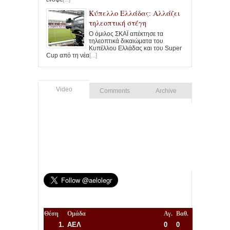
Κύπελλο Ελλάδας: Αλλάζει
τηλεοπτική στέγη
Ο όμιλος ΣΚΑΪ απέκτησε τα
τηλεοπτικά δικαιώματα του
Κυπέλλου Ελλάδας και του Super
Cup από τη νέα
[...]
Video
Comments
Archive
Θέση
Ομάδα
Αγ.
Βαθ.
1.
ΑΕΛ
0
0