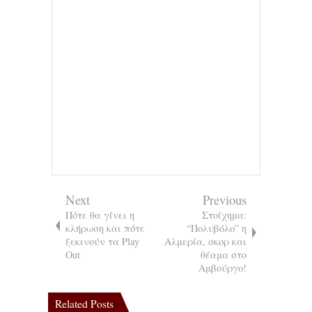
Next
Previous
Πότε θα γίνει η
Στοίχημα:
κλήρωση και πότε
“Πολυβόλο” η
ξεκινούν τα Play
Αλμερία, σκορ και
Out
θέαμα στο
Αμβούργο!
Related Posts