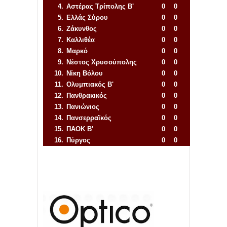
4.
Αστέρας Τρίπολης Β'
0
0
5.
Ελλάς Σύρου
0
0
6.
Ζάκυνθος
0
0
7.
Καλλιθέα
0
0
8.
Μαρκό
0
0
9.
Νέστος Χρυσούπολης
0
0
10.
Νίκη Βόλου
0
0
11.
Ολυμπιακός Β'
0
0
12.
Πανθρακικός
0
0
13.
Πανιώνιος
0
0
14.
Πανσερραϊκός
0
0
15.
ΠΑΟΚ Β'
0
0
16.
Πύργος
0
0
Απόλλων Πόντου
22
11