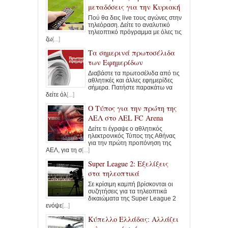
μεταδόσεις για την Κυριακή
Πού θα δεις live τους αγώνες στην
τηλεόραση. Δείτε το αναλυτικό
τηλεοπτικό πρόγραμμα με όλες τις
ζω
[...]
Τα σημερινά πρωτοσέλιδα
των Εφημερίδων
Διαβάστε τα πρωτοσέλιδα από τις
αθλητικές και άλλες εφημερίδες
σήμερα. Πατήστε παρακάτω να
δείτε όλ
[...]
Ο Τύπος για την πρώτη της
ΑΕΛ στο AEL FC Arena
Δείτε τι έγραψε ο αθλητικός
ηλεκτρονικός Τύπος της Αθήνας
για την πρώτη προπόνηση της
ΑΕΛ, για τη σ
[...]
Super League 2: Εξελίξεις
στα τηλεοπτικά
Σε κρίσιμη καμπή βρίσκονται οι
συζητήσεις για τα τηλεοπτικά
δικαιώματα της Super League 2
ενόψε
[...]
Κύπελλο Ελλάδας: Αλλάζει