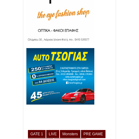
GATE 1
LIVE
Monsters
PRE GAME