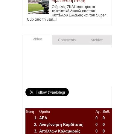
τηλεοπτική στέγη
Ο όμιλος ΣΚΑΪ απέκτησε τα
τηλεοπτικά δικαιώματα του
Κυπέλλου Ελλάδας και του Super
Cup από τη νέα
[...]
Video
Comments
Archive
Θέση
Ομάδα
Αγ.
Βαθ.
1.
ΑΕΛ
0
0
2.
Αναγέννηση
Καρδίτσας
0
0
3.
Απόλλων Καλαμαριάς
0
0