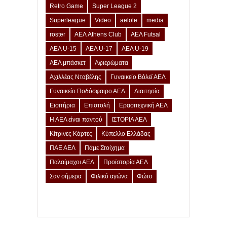
Retro Game
Super League 2
Superleague
Video
aelole
media
roster
ΑΕΛ Athens Club
ΑΕΛ Futsal
ΑΕΛ U-15
ΑΕΛ U-17
ΑΕΛ U-19
ΑΕΛ μπάσκετ
Αφιερώματα
Αχιλλέας Νταβέλης
Γυναικείο Βόλεϊ ΑΕΛ
Γυναικείο Ποδόσφαιρο ΑΕΛ
Διαιτησία
Εισιτήρια
Επιστολή
Ερασιτεχνική ΑΕΛ
Η ΑΕΛ είναι παντού
ΙΣΤΟΡΙΑ ΑΕΛ
Κίτρινες Κάρτες
Κύπελλο Ελλάδας
ΠΑΕ ΑΕΛ
Πάμε Στοίχημα
Παλαίμαχοι ΑΕΛ
Προϊστορία ΑΕΛ
Σαν σήμερα
Φιλικό αγώνα
Φώτο