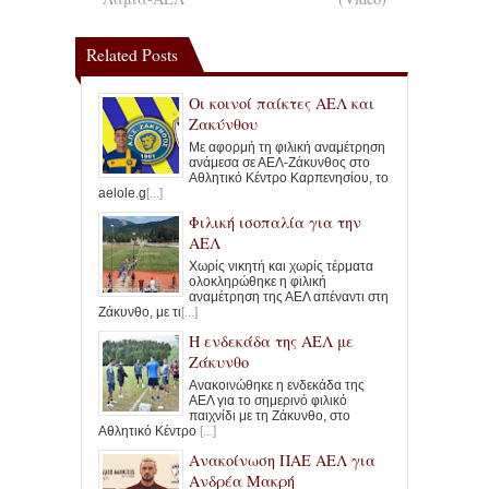
Related Posts
Οι κοινοί παίκτες ΑΕΛ και
Ζακύνθου
Με αφορμή τη φιλική αναμέτρηση
ανάμεσα σε ΑΕΛ-Ζάκυνθος στο
Αθλητικό Κέντρο Καρπενησίου, το
aelole.g
[...]
Φιλική ισοπαλία για την
ΑΕΛ
Χωρίς νικητή και χωρίς τέρματα
ολοκληρώθηκε η φιλική
αναμέτρηση της ΑΕΛ απέναντι στη
Ζάκυνθο, με τι
[...]
Η ενδεκάδα της ΑΕΛ με
Ζάκυνθο
Ανακοινώθηκε η ενδεκάδα της
ΑΕΛ για το σημερινό φιλικό
παιχνίδι με τη Ζάκυνθο, στο
Αθλητικό Κέντρο
[...]
Ανακοίνωση ΠΑΕ ΑΕΛ για
Ανδρέα Μακρή