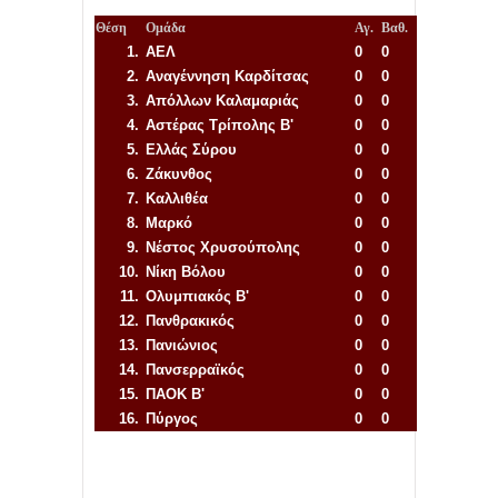
Θέση
Ομάδα
Αγ.
Βαθ.
1.
ΑΕΛ
0
0
2.
Αναγέννηση
Καρδίτσας
0
0
3.
Απόλλων Καλαμαριάς
0
0
4.
Αστέρας Τρίπολης Β'
0
0
5.
Ελλάς Σύρου
0
0
6.
Ζάκυνθος
0
0
7.
Καλλιθέα
0
0
8.
Μαρκό
0
0
9.
Νέστος Χρυσούπολης
0
0
10.
Νίκη Βόλου
0
0
11.
Ολυμπιακός Β'
0
0
12.
Πανθρακικός
0
0
13.
Πανιώνιος
0
0
14.
Πανσερραϊκός
0
0
15.
ΠΑΟΚ Β'
0
0
16.
Πύργος
0
0
Απόλλων Πόντου
22
11