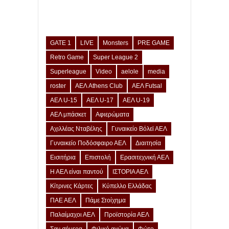
GATE 1
LIVE
Monsters
PRE GAME
Retro Game
Super League 2
Superleague
Video
aelole
media
roster
ΑΕΛ Athens Club
ΑΕΛ Futsal
ΑΕΛ U-15
ΑΕΛ U-17
ΑΕΛ U-19
ΑΕΛ μπάσκετ
Αφιερώματα
Αχιλλέας Νταβέλης
Γυναικείο Βόλεϊ ΑΕΛ
Γυναικείο Ποδόσφαιρο ΑΕΛ
Διαιτησία
Εισιτήρια
Επιστολή
Ερασιτεχνική ΑΕΛ
Η ΑΕΛ είναι παντού
ΙΣΤΟΡΙΑ ΑΕΛ
Κίτρινες Κάρτες
Κύπελλο Ελλάδας
ΠΑΕ ΑΕΛ
Πάμε Στοίχημα
Παλαίμαχοι ΑΕΛ
Προϊστορία ΑΕΛ