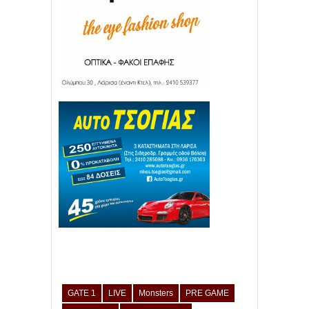
GATE 1
LIVE
Monsters
PRE GAME