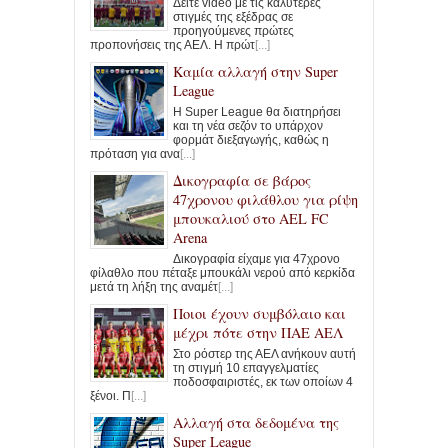
Δείτε video με τις καλύτερες
στιγμές της εξέδρας σε
προηγούμενες πρώτες
προπονήσεις της ΑΕΛ. Η πρώτ
[...]
Καμία αλλαγή στην Super
League
Η Super League θα διατηρήσει
και τη νέα σεζόν το υπάρχον
φορμάτ διεξαγωγής, καθώς η
πρόταση για ανα
[...]
Δικογραφία σε βάρος
47χρονου φιλάθλου για ρίψη
μπουκαλιού στο AEL FC
Arena
Δικογραφία είχαμε για 47χρονο
φίλαθλο που πέταξε μπουκάλι νερού από κερκίδα
μετά τη λήξη της αναμέτ
[...]
Ποιοι έχουν συμβόλαιο και
μέχρι πότε στην ΠΑΕ ΑΕΛ
Στο ρόστερ της ΑΕΛ ανήκουν αυτή
τη στιγμή 10 επαγγελματίες
ποδοσφαιριστές, εκ των οποίων 4
ξένοι. Π
[...]
Αλλαγή στα δεδομένα της
Super League