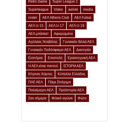
Retro Game
Super League 2
Superleague
Video
aelole
media
roster
ΑΕΛ Athens Club
ΑΕΛ Futsal
ΑΕΛ U-15
ΑΕΛ U-17
ΑΕΛ U-19
ΑΕΛ μπάσκετ
Αφιερώματα
Αχιλλέας Νταβέλης
Γυναικείο Βόλεϊ ΑΕΛ
Γυναικείο Ποδόσφαιρο ΑΕΛ
Διαιτησία
Εισιτήρια
Επιστολή
Ερασιτεχνική ΑΕΛ
Η ΑΕΛ είναι παντού
ΙΣΤΟΡΙΑ ΑΕΛ
Κίτρινες Κάρτες
Κύπελλο Ελλάδας
ΠΑΕ ΑΕΛ
Πάμε Στοίχημα
Παλαίμαχοι ΑΕΛ
Προϊστορία ΑΕΛ
Σαν σήμερα
Φιλικό αγώνα
Φώτο