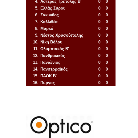
4.
Αστέρας Τρίπολης Β'
0
0
5.
Ελλάς Σύρου
0
0
6.
Ζάκυνθος
0
0
7.
Καλλιθέα
0
0
8.
Μαρκό
0
0
9.
Νέστος Χρυσούπολης
0
0
10.
Νίκη Βόλου
0
0
11.
Ολυμπιακός Β'
0
0
12.
Πανθρακικός
0
0
13.
Πανιώνιος
0
0
14.
Πανσερραϊκός
0
0
15.
ΠΑΟΚ Β'
0
0
16.
Πύργος
0
0
Απόλλων Πόντου
22
11