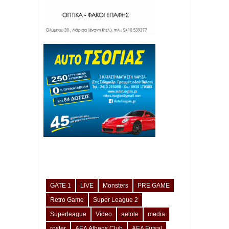
GATE 1
LIVE
Monsters
PRE GAME
Retro Game
Super League 2
Superleague
Video
aelole
media
roster
ΑΕΛ Athens Club
ΑΕΛ Futsal