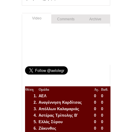
Video
Comments
Archive
Θέση
Ομάδα
Αγ.
Βαθ.
1.
ΑΕΛ
0
0
2.
Αναγέννηση
Καρδίτσας
0
0
3.
Απόλλων Καλαμαριάς
0
0
4.
Αστέρας Τρίπολης Β'
0
0
5.
Ελλάς Σύρου
0
0
6.
Ζάκυνθος
0
0