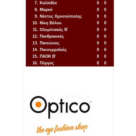
7.
Καλλιθέα
0
0
8.
Μαρκό
0
0
9.
Νέστος Χρυσούπολης
0
0
10.
Νίκη Βόλου
0
0
11.
Ολυμπιακός Β'
0
0
12.
Πανθρακικός
0
0
13.
Πανιώνιος
0
0
14.
Πανσερραϊκός
0
0
15.
ΠΑΟΚ Β'
0
0
16.
Πύργος
0
0
Απόλλων Πόντου
22
11