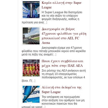
Καμία αλλαγή στην Super
League
Η Super League θα διατηρήσει
και τη νέα σεζόν το υπάρχον
φορμάτ διεξαγωγής, καθώς η
πρόταση για ανα
[...]
Δικογραφία σε βάρος
47χρονου φιλάθλου για ρίψη
μπουκαλιού στο AEL FC
Arena
Δικογραφία είχαμε για 47χρονο
φίλαθλο που πέταξε μπουκάλι νερού από κερκίδα
μετά τη λήξη της αναμέτ
[...]
Ποιοι έχουν συμβόλαιο και
μέχρι πότε στην ΠΑΕ ΑΕΛ
Στο ρόστερ της ΑΕΛ ανήκουν αυτή
τη στιγμή 10 επαγγελματίες
ποδοσφαιριστές, εκ των οποίων 4
ξένοι. Π
[...]
Αλλαγή στα δεδομένα της
Super League
Την απόφαση να προχωρήσει
στην αύξηση του αριθμού των μη
κοινοτικών παικτών που θα
μπορεί να χρησ
[...]