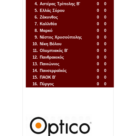
4.
Αστέρας Τρίπολης Β'
0
0
5.
Ελλάς Σύρου
0
0
6.
Ζάκυνθος
0
0
7.
Καλλιθέα
0
0
8.
Μαρκό
0
0
9.
Νέστος Χρυσούπολης
0
0
10.
Νίκη Βόλου
0
0
11.
Ολυμπιακός Β'
0
0
12.
Πανθρακικός
0
0
13.
Πανιώνιος
0
0
14.
Πανσερραϊκός
0
0
15.
ΠΑΟΚ Β'
0
0
16.
Πύργος
0
0
Απόλλων Πόντου
22
11