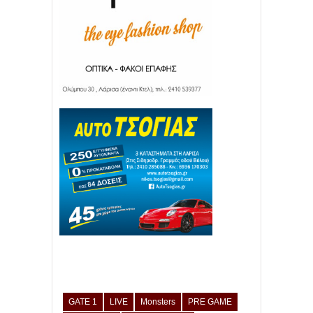
GATE 1
LIVE
Monsters
PRE GAME