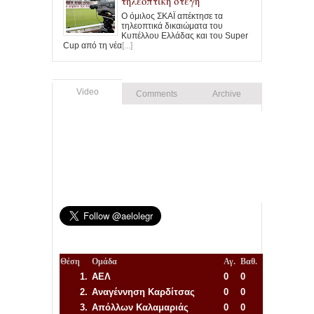
τηλεοπτική στέγη
Ο όμιλος ΣΚΑΪ απέκτησε τα
τηλεοπτικά δικαιώματα του
Κυπέλλου Ελλάδας και του Super
Cup από τη νέα
[...]
Video
Comments
Archive
Θέση
Ομάδα
Αγ.
Βαθ.
1.
ΑΕΛ
0
0
2.
Αναγέννηση
Καρδίτσας
0
0
3.
Απόλλων Καλαμαριάς
0
0