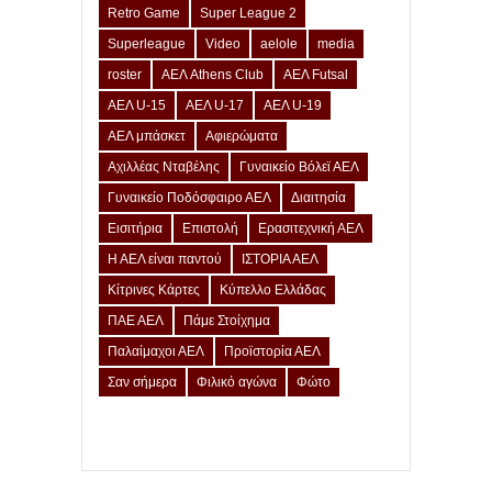
Retro Game
Super League 2
Superleague
Video
aelole
media
roster
ΑΕΛ Athens Club
ΑΕΛ Futsal
ΑΕΛ U-15
ΑΕΛ U-17
ΑΕΛ U-19
ΑΕΛ μπάσκετ
Αφιερώματα
Αχιλλέας Νταβέλης
Γυναικείο Βόλεϊ ΑΕΛ
Γυναικείο Ποδόσφαιρο ΑΕΛ
Διαιτησία
Εισιτήρια
Επιστολή
Ερασιτεχνική ΑΕΛ
Η ΑΕΛ είναι παντού
ΙΣΤΟΡΙΑ ΑΕΛ
Κίτρινες Κάρτες
Κύπελλο Ελλάδας
ΠΑΕ ΑΕΛ
Πάμε Στοίχημα
Παλαίμαχοι ΑΕΛ
Προϊστορία ΑΕΛ
Σαν σήμερα
Φιλικό αγώνα
Φώτο