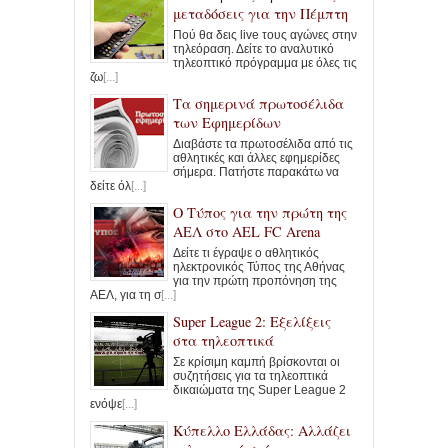
μεταδόσεις για την Πέμπτη
Πού θα δεις live τους αγώνες στην
τηλεόραση. Δείτε το αναλυτικό
τηλεοπτικό πρόγραμμα με όλες τις
ζω
[...]
Τα σημερινά πρωτοσέλιδα
των Εφημερίδων
Διαβάστε τα πρωτοσέλιδα από τις
αθλητικές και άλλες εφημερίδες
σήμερα. Πατήστε παρακάτω να
δείτε όλ
[...]
Ο Τύπος για την πρώτη της
ΑΕΛ στο AEL FC Arena
Δείτε τι έγραψε ο αθλητικός
ηλεκτρονικός Τύπος της Αθήνας
για την πρώτη προπόνηση της
ΑΕΛ, για τη σ
[...]
Super League 2: Εξελίξεις
στα τηλεοπτικά
Σε κρίσιμη καμπή βρίσκονται οι
συζητήσεις για τα τηλεοπτικά
δικαιώματα της Super League 2
ενόψε
[...]
Κύπελλο Ελλάδας: Αλλάζει