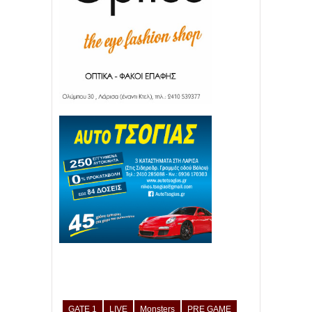
GATE 1
LIVE
Monsters
PRE GAME