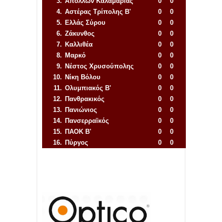
3.
Απόλλων Καλαμαριάς
0
0
4.
Αστέρας Τρίπολης Β'
0
0
5.
Ελλάς Σύρου
0
0
6.
Ζάκυνθος
0
0
7.
Καλλιθέα
0
0
8.
Μαρκό
0
0
9.
Νέστος Χρυσούπολης
0
0
10.
Νίκη Βόλου
0
0
11.
Ολυμπιακός Β'
0
0
12.
Πανθρακικός
0
0
13.
Πανιώνιος
0
0
14.
Πανσερραϊκός
0
0
15.
ΠΑΟΚ Β'
0
0
16.
Πύργος
0
0
Απόλλων Πόντου
22
11