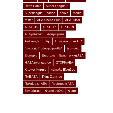
Retro Game
Super League 2
Superleague
Video
aelole
media
roster
ΑΕΛ Athens Club
ΑΕΛ Futsal
ΑΕΛ U-15
ΑΕΛ U-17
ΑΕΛ U-19
ΑΕΛ μπάσκετ
Αφιερώματα
Αχιλλέας Νταβέλης
Γυναικείο Βόλεϊ ΑΕΛ
Γυναικείο Ποδόσφαιρο ΑΕΛ
Διαιτησία
Εισιτήρια
Επιστολή
Ερασιτεχνική ΑΕΛ
Η ΑΕΛ είναι παντού
ΙΣΤΟΡΙΑ ΑΕΛ
Κίτρινες Κάρτες
Κύπελλο Ελλάδας
ΠΑΕ ΑΕΛ
Πάμε Στοίχημα
Παλαίμαχοι ΑΕΛ
Προϊστορία ΑΕΛ
Σαν σήμερα
Φιλικό αγώνα
Φώτο