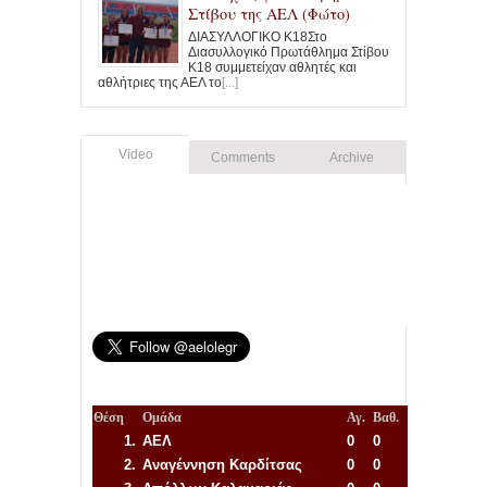
Στίβου της ΑΕΛ (Φώτο)
ΔΙΑΣΥΛΛΟΓΙΚΟ Κ18Στο
Διασυλλογικό Πρωτάθλημα Στίβου
Κ18 συμμετείχαν αθλητές και
αθλήτριες της ΑΕΛ το
[...]
Video
Comments
Archive
Θέση
Ομάδα
Αγ.
Βαθ.
1.
ΑΕΛ
0
0
2.
Αναγέννηση
Καρδίτσας
0
0