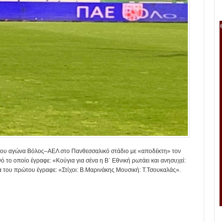
 του αγώνα Βόλος–ΑΕΛ στο Πανθεσσαλικό στάδιο με «αποδέκτη» τον
το οποίο έγραφε: «Κούγια για σένα η Β΄ Εθνική ρωτάει και ανησυχεί:
ια του πρώτου έγραφε: «Στίχοι: Β.Μαρινάκης Μουσική: Τ.Τσουκαλάς».