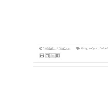
5/08/2021 11:08:00 μ.μ.
Αλέξης Κούγιας
,
ΠΑΕ Α