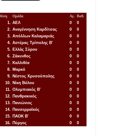
Θέση
Ομάδα
Αγ.
Βαθ.
1.
ΑΕΛ
0
0
2.
Αναγέννηση
Καρδίτσας
0
0
3.
Απόλλων Καλαμαριάς
0
0
4.
Αστέρας Τρίπολης Β'
0
0
5.
Ελλάς Σύρου
0
0
6.
Ζάκυνθος
0
0
7.
Καλλιθέα
0
0
8.
Μαρκό
0
0
9.
Νέστος Χρυσούπολης
0
0
10.
Νίκη Βόλου
0
0
11.
Ολυμπιακός Β'
0
0
12.
Πανθρακικός
0
0
13.
Πανιώνιος
0
0
14.
Πανσερραϊκός
0
0
15.
ΠΑΟΚ Β'
0
0
16.
Πύργος
0
0
Απόλλων Πόντου
22