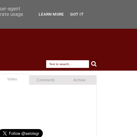
user-agent
erate usage
LEARN MORE
GOT IT
Video
Comments
Archive