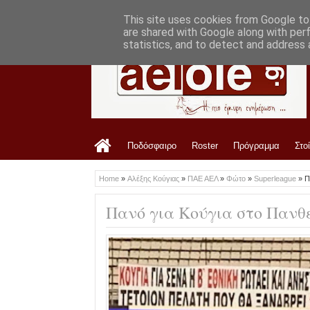
LATEST
10:39 AM
Ανακοίνωση ΠΑΕ ΑΕΛ για Άγγελο Τσιγ
This site uses cookies from Google to 
are shared with Google along with per
statistics, and to detect and address 
Ποδόσφαιρο
Roster
Πρόγραμμα
Στο
Home
»
Αλέξης Κούγιας
»
ΠΑΕ ΑΕΛ
»
Φώτο
»
Superleague
»
Π
Πανό για Κούγια στο Πανθ