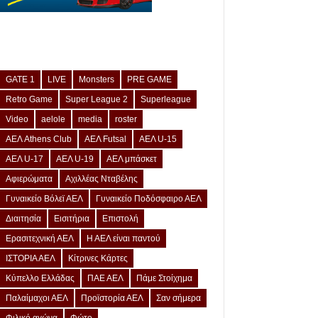
GATE 1
LIVE
Monsters
PRE GAME
Retro Game
Super League 2
Superleague
Video
aelole
media
roster
ΑΕΛ Athens Club
ΑΕΛ Futsal
ΑΕΛ U-15
ΑΕΛ U-17
ΑΕΛ U-19
ΑΕΛ μπάσκετ
Αφιερώματα
Αχιλλέας Νταβέλης
Γυναικείο Βόλεϊ ΑΕΛ
Γυναικείο Ποδόσφαιρο ΑΕΛ
Διαιτησία
Εισιτήρια
Επιστολή
Ερασιτεχνική ΑΕΛ
Η ΑΕΛ είναι παντού
ΙΣΤΟΡΙΑ ΑΕΛ
Κίτρινες Κάρτες
Κύπελλο Ελλάδας
ΠΑΕ ΑΕΛ
Πάμε Στοίχημα
Παλαίμαχοι ΑΕΛ
Προϊστορία ΑΕΛ
Σαν σήμερα