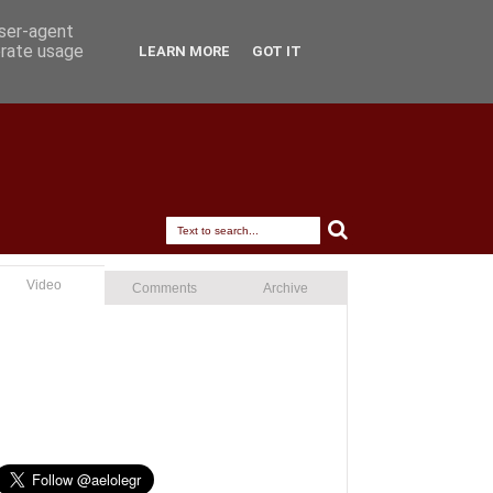
user-agent
erate usage
LEARN MORE
GOT IT
Video
Comments
Archive