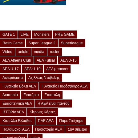
GATE 1
LIVE
Monsters
PRE GAME
Retro Game
Super League 2
Superleague
Video
aelole
media
roster
ΑΕΛ Athens Club
ΑΕΛ Futsal
ΑΕΛ U-15
ΑΕΛ U-17
ΑΕΛ U-19
ΑΕΛ μπάσκετ
Αφιερώματα
Αχιλλέας Νταβέλης
Γυναικείο Βόλεϊ ΑΕΛ
Γυναικείο Ποδόσφαιρο ΑΕΛ
Διαιτησία
Εισιτήρια
Επιστολή
Ερασιτεχνική ΑΕΛ
Η ΑΕΛ είναι παντού
ΙΣΤΟΡΙΑ ΑΕΛ
Κίτρινες Κάρτες
Κύπελλο Ελλάδας
ΠΑΕ ΑΕΛ
Πάμε Στοίχημα
Παλαίμαχοι ΑΕΛ
Προϊστορία ΑΕΛ
Σαν σήμερα