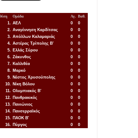
Θέση
Ομάδα
Αγ.
Βαθ.
1.
ΑΕΛ
0
0
2.
Αναγέννηση
Καρδίτσας
0
0
3.
Απόλλων Καλαμαριάς
0
0
4.
Αστέρας Τρίπολης Β'
0
0
5.
Ελλάς Σύρου
0
0
6.
Ζάκυνθος
0
0
7.
Καλλιθέα
0
0
8.
Μαρκό
0
0
9.
Νέστος Χρυσούπολης
0
0
10.
Νίκη Βόλου
0
0
11.
Ολυμπιακός Β'
0
0
12.
Πανθρακικός
0
0
13.
Πανιώνιος
0
0
14.
Πανσερραϊκός
0
0
15.
ΠΑΟΚ Β'
0
0
16.
Πύργος
0
0
Απόλλων Πόντου
22