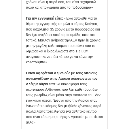
χρόνου είναι η σειρά σου, του είπα ευχαριστώ
πολύ και αποχώρησα από το ποδόσφαιρο»
Για την εγγυητική είπε:
«Έχω αθωωθεί για το
θέμα της εγγυητικής και μιλά ο κύριος Κούγιας
που ασχολείται 35 χρόνια με το ποδόσφαιρο και
δεν έχει ανεβάσει ποτέ καμία ομάδα, ούτε στο
τοπικό. Μάλλον ανέβασε την ΑΕΛ πριν έξι χρόνια
με την μεγάλη κολοτούμπα του αιώνα που το
δήλωσε και ο ίδιος άλλωστε στο TRT. Ότι
αναγκάστηκε να πάει κάπου γα να κάνει την
κολοτούμπα».
Όσον αφορά του Αλβανούς με τους οποίους
συνεργαζόταν στην Λάρισα σύμφωνα με τον
Αλέξη Κούγια είπε
: «Όσον αφορά τους
περίφημους Αλβανούς που λέει κάθε τόσο, δεν
τους γνωρίζω, είναι μόνο στην φαντασία του. Δεν
έχω καμία σχέση. ‘Εφυγα από την Λάρισα όταν
ένιωσα ότι ο κόσμος δεν με ήθελε χάνοντας παρά
πολλά λεφτά τότε. Άφησα ένα αθλητικό κέντρο
που είναι κόσμημα, υπήρχαν γραφεία, μπουτίκ και
άλλα»