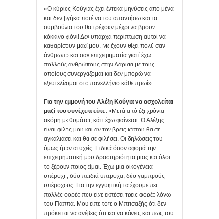
«Ο κύριος Κούγιας έχει έντεκα μηνύσεις από μένα
και δεν βγήκα ποτέ να του απαντήσω και τα
συμβούλια του θα τρέχουν μέχρι να βρουν
κόκκινο χιόνι! Δεν υπάρχει περίπτωση αυτοί να
καθαρίσουν μαζί μου. Με έχουν θίξει πολύ σαν
άνθρωπο και σαν επιχειρηματία γιατί έχω
πολλούς ανθρώπους στην Λάρισα με τους
οποίους συνεργάζομαι και δεν μπορώ να
εξευτελίζομαι στο πανελλήνιο κάθε πρωί».
Για την εμμονή του Αλέξη Κούγια να ασχολείται
μαζί του συνέχεια είπε:
«Μετά από έξι χρόνια
ακόμη με θυμάται, κάτι έχω φαίνεται. Ο Αλέξης
είναι φίλος μου και αν τον βρεις κάπου θα σε
αγκαλιάσει και θα σε φιλήσει. Οι δηλώσεις του
όμως ήταν ατυχείς. Ειδικά όσον αφορά την
επιχειρηματική μου δραστηριότητα μιας και όλοι
το ξέρουν ποιος είμαι. Έχω μία οικογένεια
υπέροχη, δύο παιδιά υπέροχα, δύο γαμπρούς
υπέροχους. Για την εγγυητική τα έχουμε πει
πολλές φορές που είχε εκπέσει τρεις φορές λόγω
του Παππά. Μου είπε τότε ο Μπιτσαξής ότι δεν
πρόκειται να ανέβεις ότι και να κάνεις και πως του