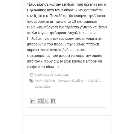
Τέλος μίλησε και την επίθεση που δέχτηκε και ο
Πηλαδάκης από τον Κούγια:
«Δεν φανταζόταν
κανείς ότι ο κ. Πηλαδάκης θα έπαιρνε την Λάρισα.
Έκανε ρόστερ με πάνω από 10 εκατομμύρια
ευρώ, δημιούργησε ένα τεράστιο γήπεδο και έκανε
πολλά έργα στην Λάρισα. Ασχολείται με τον
Πηλαδάκη γιατί τον ενοχλούν όποιοι νομίζει ότι
μπορούν να του πάρουν την ομάδα. Υπάρχει
σήμερα φυσιολογικός άνθρωπος και
επιχειρηματίας που μπορεί να πάρει την ομάδα
από τον κ. Κούγια; Δεν ξέρει κανείς τι μπορεί να
κρύβει από πίσω…»
7/10/2021 05:01:00 μ.μ.
Αλέξης Κούγιας
,
Βαγγέλης Πλεξίδας
,
ΠΑΕ ΑΕΛ
,
Συνεντεύξεις