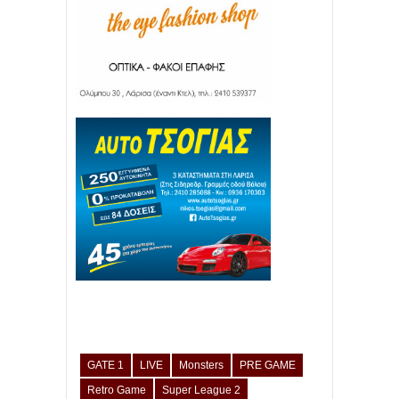
GATE 1
LIVE
Monsters
PRE GAME
Retro Game
Super League 2