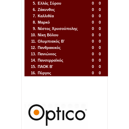
5.
Ελλάς Σύρου
0
0
6.
Ζάκυνθος
0
0
7.
Καλλιθέα
0
0
8.
Μαρκό
0
0
9.
Νέστος Χρυσούπολης
0
0
10.
Νίκη Βόλου
0
0
11.
Ολυμπιακός Β'
0
0
12.
Πανθρακικός
0
0
13.
Πανιώνιος
0
0
14.
Πανσερραϊκός
0
0
15.
ΠΑΟΚ Β'
0
0
16.
Πύργος
0
0
Απόλλων Πόντου
22
11