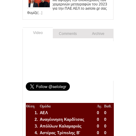
Με αφορμή την ολοκλήρωση των
χειμερινών μεταγραφών του 2023
για την ΠΑΕ ΑΕΛ το aelole.gr σας
θυμίζε
[...]
Video
Comments
Archive
Θέση
Ομάδα
Αγ.
Βαθ.
1.
ΑΕΛ
0
0
2.
Αναγέννηση
Καρδίτσας
0
0
3.
Απόλλων Καλαμαριάς
0
0
4.
Αστέρας Τρίπολης Β'
0
0