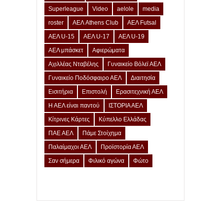
Superleague
Video
aelole
media
roster
ΑΕΛ Athens Club
ΑΕΛ Futsal
ΑΕΛ U-15
ΑΕΛ U-17
ΑΕΛ U-19
ΑΕΛ μπάσκετ
Αφιερώματα
Αχιλλέας Νταβέλης
Γυναικείο Βόλεϊ ΑΕΛ
Γυναικείο Ποδόσφαιρο ΑΕΛ
Διαιτησία
Εισιτήρια
Επιστολή
Ερασιτεχνική ΑΕΛ
Η ΑΕΛ είναι παντού
ΙΣΤΟΡΙΑ ΑΕΛ
Κίτρινες Κάρτες
Κύπελλο Ελλάδας
ΠΑΕ ΑΕΛ
Πάμε Στοίχημα
Παλαίμαχοι ΑΕΛ
Προϊστορία ΑΕΛ
Σαν σήμερα
Φιλικό αγώνα
Φώτο