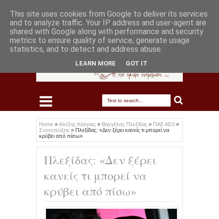
This site uses cookies from Google to deliver its services
and to analyze traffic. Your IP address and user-agent are
shared with Google along with performance and security
metrics to ensure quality of service, generate usage
statistics, and to detect and address abuse.
LEARN MORE
GOT IT
Home
»
Αλέξης Κούγιας
»
Βαγγέλης Πλεξίδας
»
ΠΑΕ ΑΕΛ
»
Συνεντεύξεις
»
Πλεξίδας: «Δεν ξέρει κανείς τι μπορεί να
κρύβει από πίσω»
Πλεξίδας: «Δεν ξέρει
κανείς τι μπορεί να
κρύβει από πίσω»