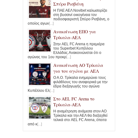
Σπύρο Ρισβάνη
Η ΠΑΕ ΑΕΛ Novibet καλωσορίζει
στη βυσσινί οικογένεια τον
ποδοσφαιριστή Σπύρο Ρισβάνη, ο
οποίος αγων
[...]
Ανακοίνωση ΕΠΟ για
Τρίκαλα-ΑΕΛ
Στην AEL FC Arena η πρεμιέρα
του Superbet Κυπέλλου
Ελλάδας.Ανακοινώνεται ότι ο
αγώνας του 1ου προκρ
[...]
Ανακοίνωση ΑΟ Τρίκαλα
για τον αγώνα με ΑΕΛ
Ο Α.Ο. Τρίκαλα ενημερώνει τους
φιλάθλους του αναφορικά με την
έδρα διεξαγωγής του αγώνα
Κυπέλλου Ελ
[...]
Στο ΑΕL FC Arena το
Τρίκαλα-ΑΕΛ
Η αναμέτρηση ανάμεσα στον ΑΟ
Τρίκαλα και την ΑΕΛ θα διεξαχθεί
τελικά στο AEL FC Arena, έπειτα
από κ
[...]