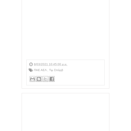
8/03/2021 10:45:00 μ.μ.
ΠΑΕ ΑΕΛ
,
Τιμ Σπάρβ