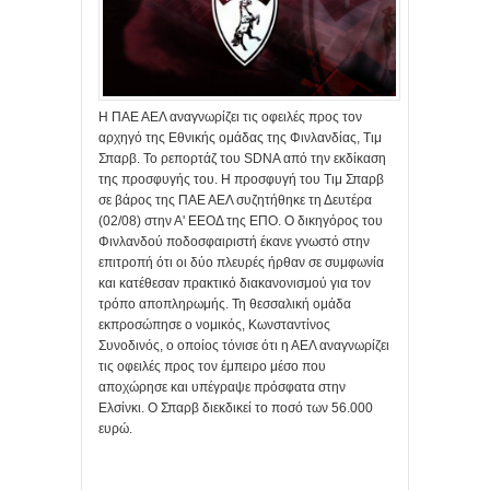
Η ΠΑΕ ΑΕΛ αναγνωρίζει τις οφειλές προς τον
αρχηγό της Εθνικής ομάδας της Φινλανδίας, Τιμ
Σπαρβ. Το ρεπορτάζ του SDNA από την εκδίκαση
της προσφυγής του. Η προσφυγή του Τιμ Σπαρβ
σε βάρος της ΠΑΕ ΑΕΛ συζητήθηκε τη Δευτέρα
(02/08) στην Α' ΕΕΟΔ της ΕΠΟ. Ο δικηγόρος του
Φινλανδού ποδοσφαιριστή έκανε γνωστό στην
επιτροπή ότι οι δύο πλευρές ήρθαν σε συμφωνία
και κατέθεσαν πρακτικό διακανονισμού για τον
τρόπο αποπληρωμής. Τη θεσσαλική ομάδα
εκπροσώπησε ο νομικός, Κωνσταντίνος
Συνοδινός, ο οποίος τόνισε ότι η ΑΕΛ αναγνωρίζει
τις οφειλές προς τον έμπειρο μέσο που
αποχώρησε και υπέγραψε πρόσφατα στην
Ελσίνκι. Ο Σπαρβ διεκδικεί το ποσό των 56.000
ευρώ.