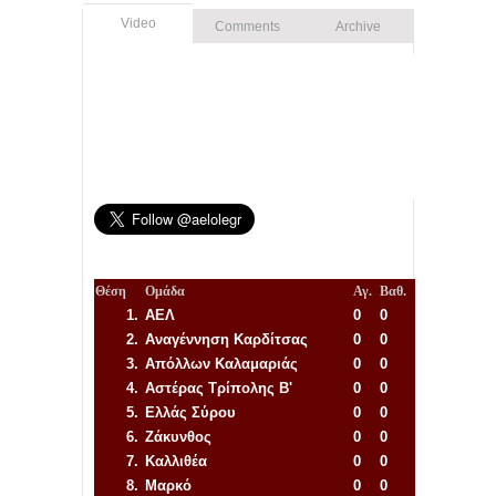
Video
Comments
Archive
Θέση
Ομάδα
Αγ.
Βαθ.
1.
ΑΕΛ
0
0
2.
Αναγέννηση
Καρδίτσας
0
0
3.
Απόλλων Καλαμαριάς
0
0
4.
Αστέρας Τρίπολης Β'
0
0
5.
Ελλάς Σύρου
0
0
6.
Ζάκυνθος
0
0
7.
Καλλιθέα
0
0
8.
Μαρκό
0
0