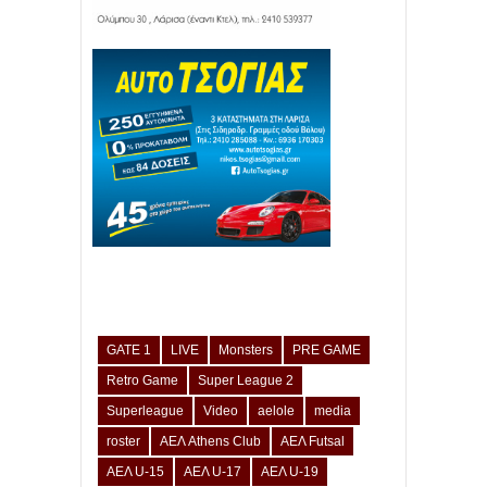
GATE 1
LIVE
Monsters
PRE GAME
Retro Game
Super League 2
Superleague
Video
aelole
media
roster
ΑΕΛ Athens Club
ΑΕΛ Futsal
ΑΕΛ U-15
ΑΕΛ U-17
ΑΕΛ U-19