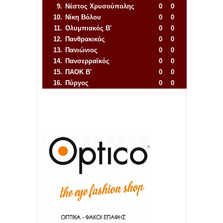
9.
Νέστος Χρυσούπολης
0
0
10.
Νίκη Βόλου
0
0
11.
Ολυμπιακός Β'
0
0
12.
Πανθρακικός
0
0
13.
Πανιώνιος
0
0
14.
Πανσερραϊκός
0
0
15.
ΠΑΟΚ Β'
0
0
16.
Πύργος
0
0
Απόλλων Πόντου
22
11