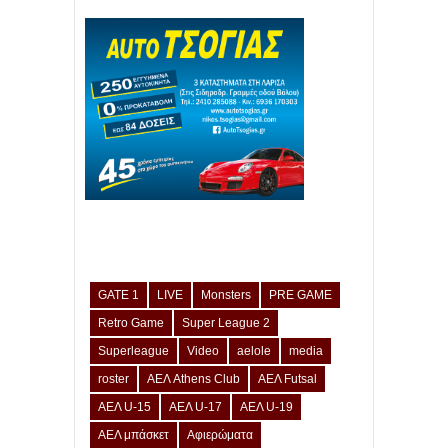
GATE 1
LIVE
Monsters
PRE GAME
Retro Game
Super League 2
Superleague
Video
aelole
media
roster
ΑΕΛ Athens Club
ΑΕΛ Futsal
ΑΕΛ U-15
ΑΕΛ U-17
ΑΕΛ U-19
ΑΕΛ μπάσκετ
Αφιερώματα