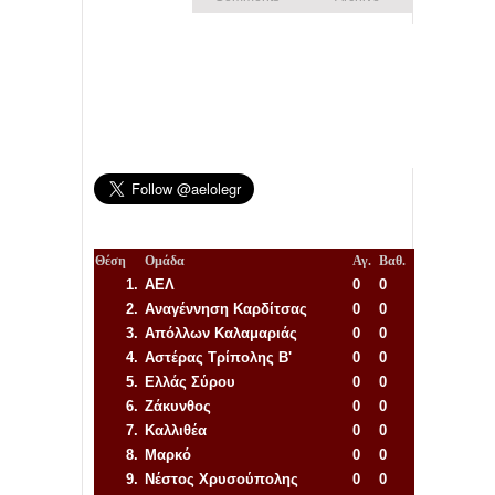
Θέση
Ομάδα
Αγ.
Βαθ.
1.
ΑΕΛ
0
0
2.
Αναγέννηση
Καρδίτσας
0
0
3.
Απόλλων Καλαμαριάς
0
0
4.
Αστέρας Τρίπολης Β'
0
0
5.
Ελλάς Σύρου
0
0
6.
Ζάκυνθος
0
0
7.
Καλλιθέα
0
0
8.
Μαρκό
0
0
9.
Νέστος Χρυσούπολης
0
0