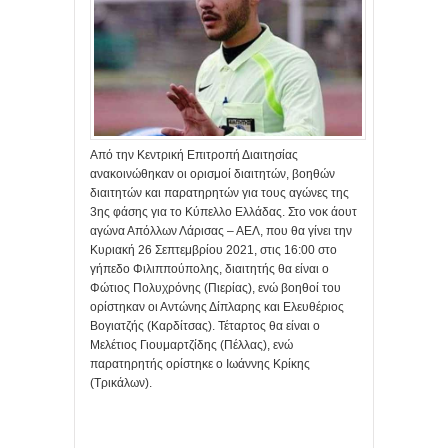
Από την Κεντρική Επιτροπή Διαιτησίας
ανακοινώθηκαν οι ορισμοί διαιτητών, βοηθών
διαιτητών και παρατηρητών για τους αγώνες της
3ης φάσης για το Κύπελλο Ελλάδας. Στο νοκ άουτ
αγώνα Απόλλων Λάρισας – ΑΕΛ, που θα γίνει την
Κυριακή 26 Σεπτεμβρίου 2021, στις 16:00 στο
γήπεδο Φιλιππούπολης, διαιτητής θα είναι ο
Φώτιος Πολυχρόνης (Πιερίας), ενώ βοηθοί του
ορίστηκαν οι Αντώνης Δίπλαρης και Ελευθέριος
Βογιατζής (Καρδίτσας). Τέταρτος θα είναι ο
Μελέτιος Γιουμαρτζίδης (Πέλλας), ενώ
παρατηρητής ορίστηκε ο Ιωάννης Κρίκης
(Τρικάλων).