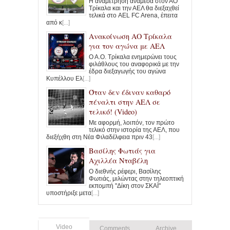
Η αναμέτρηση ανάμεσα στον ΑΟ
Τρίκαλα και την ΑΕΛ θα διεξαχθεί
τελικά στο AEL FC Arena, έπειτα
από κ
[...]
Ανακοίνωση ΑΟ Τρίκαλα
για τον αγώνα με ΑΕΛ
Ο Α.Ο. Τρίκαλα ενημερώνει τους
φιλάθλους του αναφορικά με την
έδρα διεξαγωγής του αγώνα
Κυπέλλου Ελ
[...]
Όταν δεν έδιναν καθαρό
πέναλτι στην ΑΕΛ σε
τελικό! (Video)
Με αφορμή, λοιπόν, τον πρώτο
τελικό στην ιστορία της ΑΕΛ, που
διεξήχθη στη Νέα Φιλαδέλφεια πριν 43
[...]
Βασίλης Φωτιάς για
Αχιλλέα Νταβέλη
Ο διεθνής ρέφερι, Βασίλης
Φωτιάς, μιλώντας στην τηλεοπτική
εκπομπή "Δίκη στον ΣΚΑΪ"
υποστήριξε μετα
[...]
Video
Comments
Archive