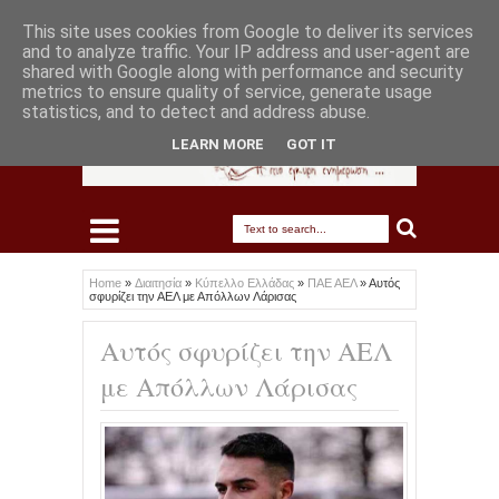
This site uses cookies from Google to deliver its services
and to analyze traffic. Your IP address and user-agent are
shared with Google along with performance and security
metrics to ensure quality of service, generate usage
statistics, and to detect and address abuse.
LEARN MORE
GOT IT
Home
»
Διαιτησία
»
Κύπελλο Ελλάδας
»
ΠΑΕ ΑΕΛ
»
Αυτός
σφυρίζει την ΑΕΛ με Απόλλων Λάρισας
Αυτός σφυρίζει την ΑΕΛ
με Απόλλων Λάρισας