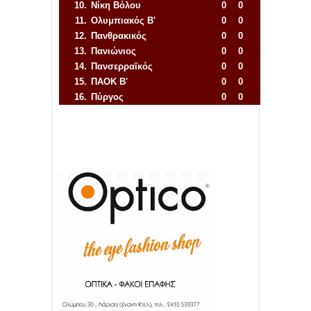
10.
Νίκη Βόλου
0
0
11.
Ολυμπιακός Β'
0
0
12.
Πανθρακικός
0
0
13.
Πανιώνιος
0
0
14.
Πανσερραϊκός
0
0
15.
ΠΑΟΚ Β'
0
0
16.
Πύργος
0
0
Απόλλων Πόντου
22
11