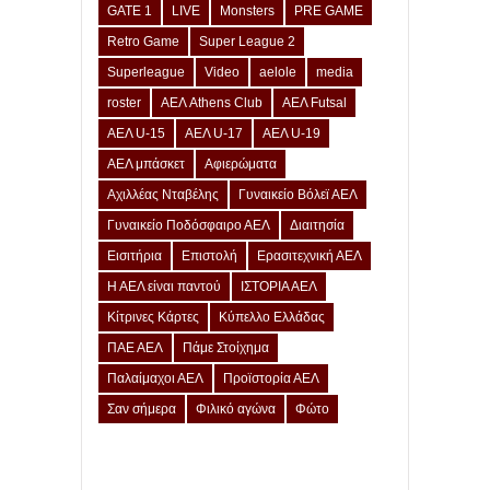
GATE 1
LIVE
Monsters
PRE GAME
Retro Game
Super League 2
Superleague
Video
aelole
media
roster
ΑΕΛ Athens Club
ΑΕΛ Futsal
ΑΕΛ U-15
ΑΕΛ U-17
ΑΕΛ U-19
ΑΕΛ μπάσκετ
Αφιερώματα
Αχιλλέας Νταβέλης
Γυναικείο Βόλεϊ ΑΕΛ
Γυναικείο Ποδόσφαιρο ΑΕΛ
Διαιτησία
Εισιτήρια
Επιστολή
Ερασιτεχνική ΑΕΛ
Η ΑΕΛ είναι παντού
ΙΣΤΟΡΙΑ ΑΕΛ
Κίτρινες Κάρτες
Κύπελλο Ελλάδας
ΠΑΕ ΑΕΛ
Πάμε Στοίχημα
Παλαίμαχοι ΑΕΛ
Προϊστορία ΑΕΛ
Σαν σήμερα
Φιλικό αγώνα
Φώτο