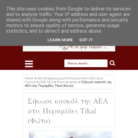
This site uses cookies from Google to deliver its services
and to analyze traffic. Your IP address and user-agent are
shared with Google along with performance and security
metrics to ensure quality of service, generate usage
statistics, and to detect and address abuse.
LEARN MORE
GOT IT
Home
»
ΑΕΛ
»
Αφιερώματα
»
Επιστολή
»
Η ΑΕΛ είναι
παντού
»
ΠΑΕ ΑΕΛ
»
Φώτο
»
aelole
»
Σήκωσε κασκόλ της
ΑΕΛ στις Πυραμίδες Tikal (Φώτο)
Σήκωσε κασκόλ της ΑΕΛ
στις Πυραμίδες Tikal
(Φώτο)