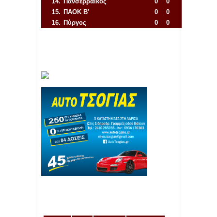
14.
Πανσερραϊκός
0
0
15.
ΠΑΟΚ Β'
0
0
16.
Πύργος
0
0
Απόλλων Πόντου
22
11