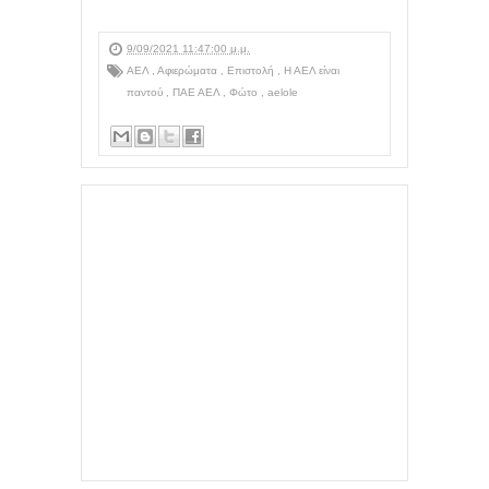
9/09/2021 11:47:00 μ.μ.
ΑΕΛ
,
Αφιερώματα
,
Επιστολή
,
Η ΑΕΛ είναι
παντού
,
ΠΑΕ ΑΕΛ
,
Φώτο
,
aelole