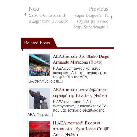
Next
Previous
Στον Ολυμπιακό Β'
Super League 2: Τι
ο Δημήτρης Πινακάς
ισχύει με άνοδο
στην Superleague 1
Related Posts
ΑΕΛάρα και στο Stadio Diego
Armando Maradona (Φώτο)
Η ΑΕΛ είναι παντού και εκτός
συνόρων... Δείτε φωτογραφίες με
τον φίλαθλο της ΑΕΛ,
Κωνσταντίνο, ο οπ
[...]
ΑΕΛάρα και στην ψηλότερη
κορυφή της Ελλάδος (Φώτο)
Η ΑΕΛ είναι παντού. Δείτε
φωτογραφίες με κασκόλ της ΑΕΛ,
που μας έστειλε ο φίλαθλος της
ΑΕΛ, Γιώργο
[...]
Η ΑΕΛ παντού! Βυσσινί
παρουσία μέχρι Johan Cruijff
Arena (Φώτο)