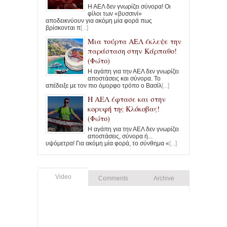
Η ΑΕΛ δεν γνωρίζει σύνορα! Οι
φίλοι των «βυσσινί»
αποδεικνύουν για ακόμη μία φορά πως
βρίσκονται π
[...]
Μια τούρτα ΑΕΛ έκλεψε την
παράσταση στην Κάρπαθο!
(Φώτο)
Η αγάπη για την ΑΕΛ δεν γνωρίζει
αποστάσεις και σύνορα. Το
απέδειξε με τον πιο όμορφο τρόπο ο Βασίλ
[...]
Η ΑΕΛ έφτασε και στην
κορυφή της Κλόκοβας!
(Φώτο)
Η αγάπη για την ΑΕΛ δεν γνωρίζει
αποστάσεις, σύνορα ή...
υψόμετρα! Για ακόμη μία φορά, το σύνθημα «
[...]
Video
Comments
Archive