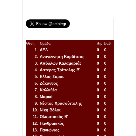
Θέση
Ομάδα
Αγ.
Βαθ.
1.
ΑΕΛ
0
0
2.
Αναγέννηση
Καρδίτσας
0
0
3.
Απόλλων Καλαμαριάς
0
0
4.
Αστέρας Τρίπολης Β'
0
0
5.
Ελλάς Σύρου
0
0
6.
Ζάκυνθος
0
0
7.
Καλλιθέα
0
0
8.
Μαρκό
0
0
9.
Νέστος Χρυσούπολης
0
0
10.
Νίκη Βόλου
0
0
11.
Ολυμπιακός Β'
0
0
12.
Πανθρακικός
0
0
13.
Πανιώνιος
0
0