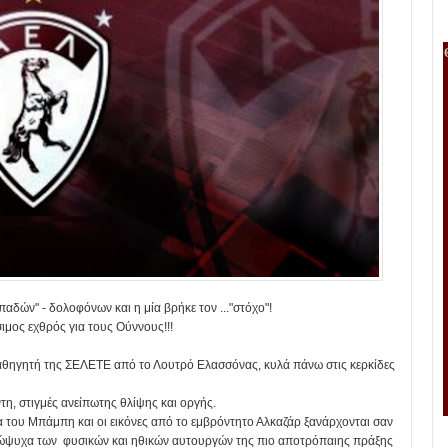
αδών" - δολοφόνων και η μία βρήκε τον ..."στόχο"!
ιμος εχθρός για τους Ούννους!!!
θηγητή της ΣΕΛΕΤΕ από το Λουτρό Ελασσόνας, κυλά πάνω στις κερκίδες
τη, στιγμές ανείπωτης θλίψης και οργής.
του Μπάμπη και οι εικόνες από το εμβρόντητο Αλκαζάρ ξανάρχονται σαν
 εσώψυχα των φυσικών και ηθικών αυτουργών της πιο αποτρόπαιης πράξης