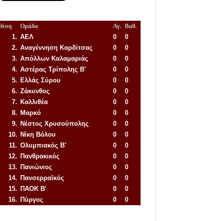
Θέση
Ομάδα
Αγ.
Βαθ.
1.
ΑΕΛ
0
0
2.
Αναγέννηση
Καρδίτσας
0
0
3.
Απόλλων Καλαμαριάς
0
0
4.
Αστέρας Τρίπολης Β'
0
0
5.
Ελλάς Σύρου
0
0
6.
Ζάκυνθος
0
0
7.
Καλλιθέα
0
0
8.
Μαρκό
0
0
9.
Νέστος Χρυσούπολης
0
0
10.
Νίκη Βόλου
0
0
11.
Ολυμπιακός Β'
0
0
12.
Πανθρακικός
0
0
13.
Πανιώνιος
0
0
14.
Πανσερραϊκός
0
0
15.
ΠΑΟΚ Β'
0
0
16.
Πύργος
0
0
Απόλλων Πόντου
22