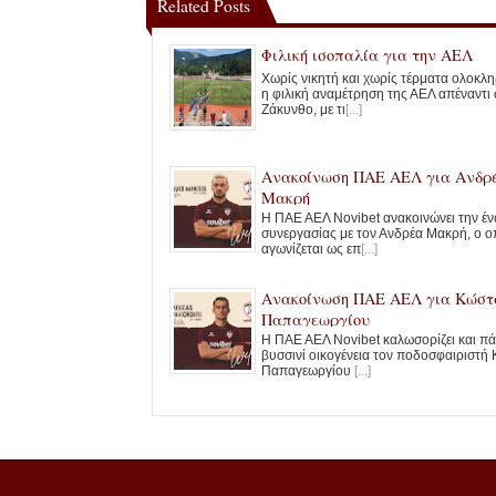
Related Posts
Φιλική ισοπαλία για την ΑΕΛ
Χωρίς νικητή και χωρίς τέρματα ολοκλ
η φιλική αναμέτρηση της ΑΕΛ απέναντι 
Ζάκυνθο, με τι
[...]
Ανακοίνωση ΠΑΕ ΑΕΛ για Ανδρ
Μακρή
Η ΠΑΕ ΑΕΛ Novibet ανακοινώνει την έ
συνεργασίας με τον Ανδρέα Μακρή, ο ο
αγωνίζεται ως επ
[...]
Ανακοίνωση ΠΑΕ ΑΕΛ για Κώστ
Παπαγεωργίου
Η ΠΑΕ ΑΕΛ Novibet καλωσορίζει και πά
βυσσινί οικογένεια τον ποδοσφαιριστή
Παπαγεωργίου
[...]