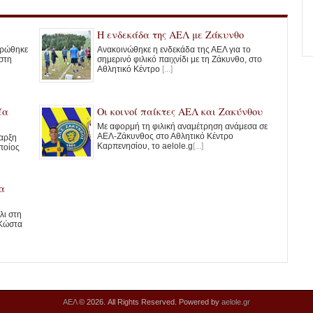
Η ενδεκάδα της ΑΕΛ με Ζάκυνθο
ηρώθηκε
Ανακοινώθηκε η ενδεκάδα της ΑΕΛ για το
στη
σημερινό φιλικό παιχνίδι με τη Ζάκυνθο, στο
Αθλητικό Κέντρο
[...]
έα
Οι κοινοί παίκτες ΑΕΛ και Ζακύνθου
Με αφορμή τη φιλική αναμέτρηση ανάμεσα σε
ΑΕΛ-Ζάκυνθος στο Αθλητικό Κέντρο
ναρξη
Καρπενησίου, το aelole.g
[...]
ποίος
α
λι στη
 Κώστα
ΑΕΛ
© 2026. All Rights Reserved. Powered by
aelole.gr