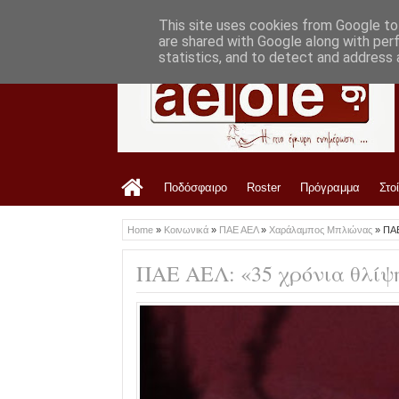
LATEST
5:11 PM
Φιλική ισοπαλία για την ΑΕΛ
This site uses cookies from Google to 
are shared with Google along with per
statistics, and to detect and address 
Ποδόσφαιρο
Roster
Πρόγραμμα
Στο
Home
»
Κοινωνικά
»
ΠΑΕ ΑΕΛ
»
Χαράλαμπος Μπλιώνας
»
ΠΑΕ
ΠΑΕ ΑΕΛ: «35 χρόνια θλίψη