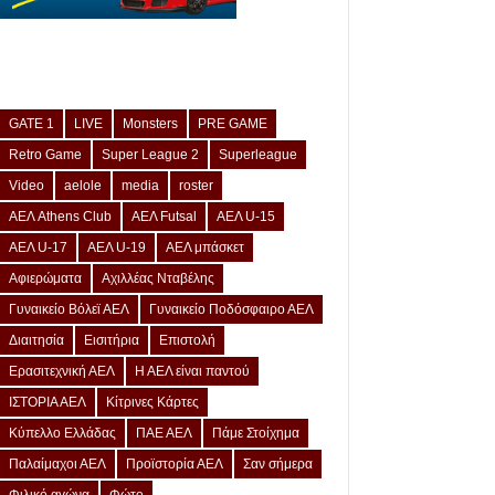
GATE 1
LIVE
Monsters
PRE GAME
Retro Game
Super League 2
Superleague
Video
aelole
media
roster
ΑΕΛ Athens Club
ΑΕΛ Futsal
ΑΕΛ U-15
ΑΕΛ U-17
ΑΕΛ U-19
ΑΕΛ μπάσκετ
Αφιερώματα
Αχιλλέας Νταβέλης
Γυναικείο Βόλεϊ ΑΕΛ
Γυναικείο Ποδόσφαιρο ΑΕΛ
Διαιτησία
Εισιτήρια
Επιστολή
Ερασιτεχνική ΑΕΛ
Η ΑΕΛ είναι παντού
ΙΣΤΟΡΙΑ ΑΕΛ
Κίτρινες Κάρτες
Κύπελλο Ελλάδας
ΠΑΕ ΑΕΛ
Πάμε Στοίχημα
Παλαίμαχοι ΑΕΛ
Προϊστορία ΑΕΛ
Σαν σήμερα