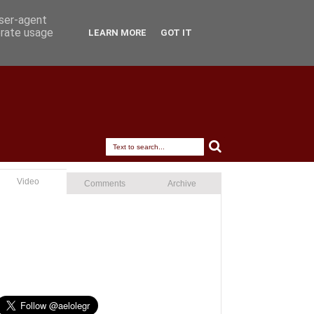
user-agent
erate usage
LEARN MORE
GOT IT
Video
Comments
Archive