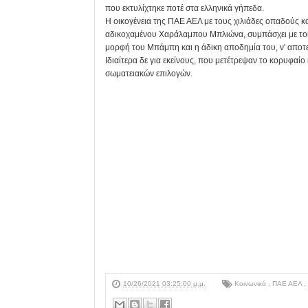
που εκτυλίχτηκε ποτέ στα ελληνικά γήπεδα.
Η οικογένεια της ΠΑΕ ΑΕΛ με τους χιλιάδες οπαδούς κα
αδικοχαμένου Χαράλαμπου Μπλιώνα, συμπάσχει με τους
μορφή του Μπάμπη και η άδικη αποδημία του, ν' αποτ
Ιδιαίτερα δε για εκείνους, που μετέτρεψαν το κορυφαί
σωματειακών επιλογών.
10/26/2021 03:25:00 μ.μ.
Κοινωνικά
,
ΠΑΕ ΑΕΛ
,