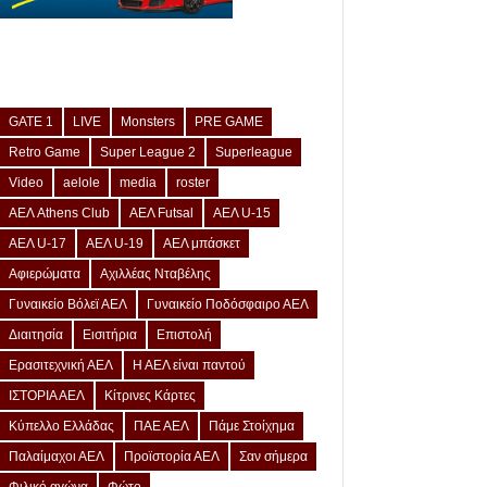
GATE 1
LIVE
Monsters
PRE GAME
Retro Game
Super League 2
Superleague
Video
aelole
media
roster
ΑΕΛ Athens Club
ΑΕΛ Futsal
ΑΕΛ U-15
ΑΕΛ U-17
ΑΕΛ U-19
ΑΕΛ μπάσκετ
Αφιερώματα
Αχιλλέας Νταβέλης
Γυναικείο Βόλεϊ ΑΕΛ
Γυναικείο Ποδόσφαιρο ΑΕΛ
Διαιτησία
Εισιτήρια
Επιστολή
Ερασιτεχνική ΑΕΛ
Η ΑΕΛ είναι παντού
ΙΣΤΟΡΙΑ ΑΕΛ
Κίτρινες Κάρτες
Κύπελλο Ελλάδας
ΠΑΕ ΑΕΛ
Πάμε Στοίχημα
Παλαίμαχοι ΑΕΛ
Προϊστορία ΑΕΛ
Σαν σήμερα