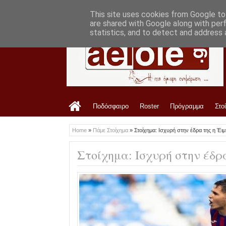
LATEST
09:35 AM
Οι αθλητικές τηλεοπτικές μεταδόσεις γι
This site uses cookies from Google to 
are shared with Google along with per
statistics, and to detect and address 
Ποδόσφαιρο
Roster
Πρόγραμμα
Στο
Home
»
Πάμε Στοίχημα
»
Στοίχημα: Ισχυρή στην έδρα της η Έι
Στοίχημα: Ισχυρή στην έδρ