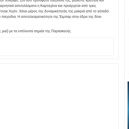
ην Τενερίφη. Στα δύο πρόσφατα παιχνίδια της, μάλιστα, κράτησε και
 αρνητικά αποτελέσματα η Καρταχένα και προέρχεται από τρεις
όρτινγκ Χιχόν. Χάνει μέρος της δυναμικότητάς της μακριά από το γήπεδό
α παιχνίδια. Η αποτελεσματικότητα της Έιμπαρ στην έδρα της δίνει
ς
μαζί με τα υπόλοιπα σημεία της Παρασκευής