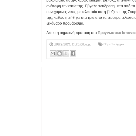
μακριά από αυτήν, καθώς επικράτησε (0-1) απέναντι στ
ανέπαφη την εστία της. Έβγαλε αντιδραση μετά από τα
συνεχόμενες νίκες, με τελευταία αυτή (1-0) επί της Σπ
της, καθώς ηττήθηκε στα τρία από τα τέσσερα τελευταί
ξεκάθαρο προβάδισμα.
Δείτε τη σημερινή πρόταση στα
Προγνωστικά Ισπανία
10/22/2021 11:25:00 π.μ.
Πάμε Στοίχημα