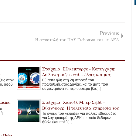
Previous
Η αποστολή του ΠΑΣ Γιάννινα και με ΑΕΛ
Στοίχημα: Σίλκεμποργκ - Κοπεγχάγη:
ν
Δε λογαριάζει από… έδρες και μας
δίνει το 1.70!
ξεις στον
Είμαστε ήδη στη 2η στροφή του
ια, αφού
πρωταθλήματος Δανίας, και το ματς που
συγκεντρώνει τα περισσότερα βλέ
[...]
asino;
Στοίχημα: Χαποέλ Μπερ Σεβά –
Βίκινγκουρ: Η τελευταία υπηρεσία του
no
κή
Κάνγκουα
Το όνομά του «έπαιξε» για πολλές εβδομάδες
για λογαριασμό της ΑΕΚ, η οποία δεδομένα
ήθελε (και πολύ
[...]
: Πάει