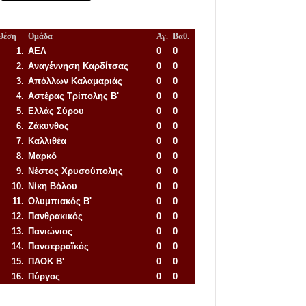
Θέση
Ομάδα
Αγ.
Βαθ.
1.
ΑΕΛ
0
0
2.
Αναγέννηση
Καρδίτσας
0
0
3.
Απόλλων Καλαμαριάς
0
0
4.
Αστέρας Τρίπολης Β'
0
0
5.
Ελλάς Σύρου
0
0
6.
Ζάκυνθος
0
0
7.
Καλλιθέα
0
0
8.
Μαρκό
0
0
9.
Νέστος Χρυσούπολης
0
0
10.
Νίκη Βόλου
0
0
11.
Ολυμπιακός Β'
0
0
12.
Πανθρακικός
0
0
13.
Πανιώνιος
0
0
14.
Πανσερραϊκός
0
0
15.
ΠΑΟΚ Β'
0
0
16.
Πύργος
0
0
Απόλλων Πόντου
22