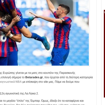
ς Ευρώπης γίνεται με τα ματς στο κουπόνι της Παρασκευής
κή επιλογή σήμερα το
Betarades.gr
, που έρχεται από τη δεύτερη κατηγορία
ρογνωστικά NBA
με επίσκεψη στο site μας. Πάμε να δούμε που
12η αγωνιστική της Λα Λίγκα 2.
ναι το μεγάλο “όπλο” της Έιμπαρ. Όμως, έδειξε ότι τα καταφέρνει και