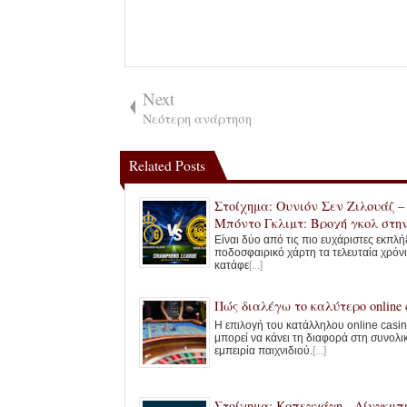
Next
Νεότερη ανάρτηση
Related Posts
Στοίχημα: Ουνιόν Σεν Ζιλουάζ –
Μπόντο Γκλιμτ: Βροχή γκολ στη
Οστάνδη
Είναι δύο από τις πιο ευχάριστες εκπλή
ποδοσφαιρικό χάρτη τα τελευταία χρόν
κατάφε
[...]
Πώς διαλέγω το καλύτερο online c
Η επιλογή του κατάλληλου online casi
μπορεί να κάνει τη διαφορά στη συνολι
εμπειρία παιχνιδιού.
[...]
Στοίχημα: Κοπεγχάγη - Λίνγκμπι