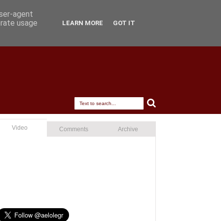
user-agent
erate usage
LEARN MORE
GOT IT
Video
Comments
Archive