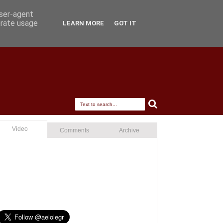
user-agent
erate usage
LEARN MORE
GOT IT
Video
Comments
Archive