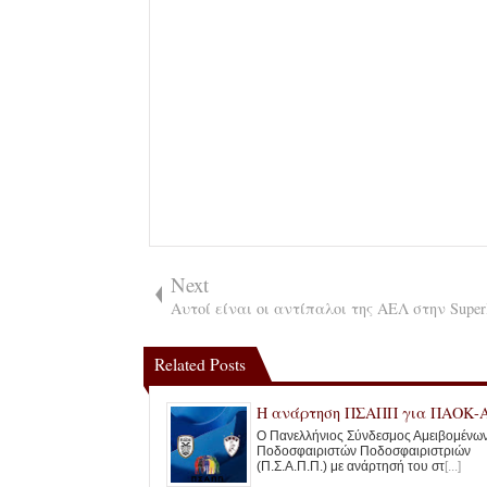
Next
Αυτοί είναι οι αντίπαλοι της ΑΕΛ στην Superl
Related Posts
Η ανάρτηση ΠΣΑΠΠ για ΠΑΟΚ-
Ο Πανελλήνιος Σύνδεσμος Αμειβομένω
Ποδοσφαιριστών Ποδοσφαιριστριών
(Π.Σ.Α.Π.Π.) με ανάρτησή του στ
[...]