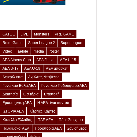
GATE 1
LIVE
Monsters
PRE GAME
Retro Game
Super League 2
Superleague
Video
aelole
media
roster
ΑΕΛ Athens Club
ΑΕΛ Futsal
ΑΕΛ U-15
ΑΕΛ U-17
ΑΕΛ U-19
ΑΕΛ μπάσκετ
Αφιερώματα
Αχιλλέας Νταβέλης
Γυναικείο Βόλεϊ ΑΕΛ
Γυναικείο Ποδόσφαιρο ΑΕΛ
Διαιτησία
Εισιτήρια
Επιστολή
Ερασιτεχνική ΑΕΛ
Η ΑΕΛ είναι παντού
ΙΣΤΟΡΙΑ ΑΕΛ
Κίτρινες Κάρτες
Κύπελλο Ελλάδας
ΠΑΕ ΑΕΛ
Πάμε Στοίχημα
Παλαίμαχοι ΑΕΛ
Προϊστορία ΑΕΛ
Σαν σήμερα