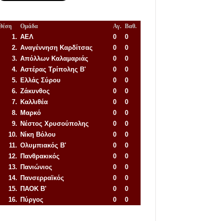
Θέση
Ομάδα
Αγ.
Βαθ.
1.
ΑΕΛ
0
0
2.
Αναγέννηση
Καρδίτσας
0
0
3.
Απόλλων Καλαμαριάς
0
0
4.
Αστέρας Τρίπολης Β'
0
0
5.
Ελλάς Σύρου
0
0
6.
Ζάκυνθος
0
0
7.
Καλλιθέα
0
0
8.
Μαρκό
0
0
9.
Νέστος Χρυσούπολης
0
0
10.
Νίκη Βόλου
0
0
11.
Ολυμπιακός Β'
0
0
12.
Πανθρακικός
0
0
13.
Πανιώνιος
0
0
14.
Πανσερραϊκός
0
0
15.
ΠΑΟΚ Β'
0
0
16.
Πύργος
0
0
Απόλλων Πόντου
22