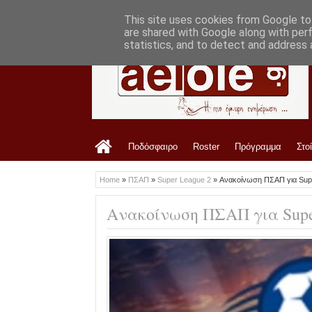
LATEST
8:20 PM
Έβαλε γενική είσοδο ο ΑΟ Τρίκαλα με τ
This site uses cookies from Google to 
are shared with Google along with per
statistics, and to detect and address 
Ποδόσφαιρο
Roster
Πρόγραμμα
Στο
Home
»
ΠΣΑΠ
»
Super League 2
»
Ανακοίνωση ΠΣΑΠ για Sup
Ανακοίνωση ΠΣΑΠ για Supe