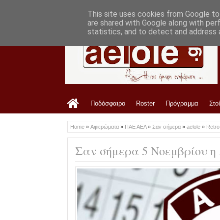
LATEST
7:33 PM
Οφρυδόπουλος: «Η διοίκηση είναι ενημε
This site uses cookies from Google to 
are shared with Google along with per
statistics, and to detect and address 
Ποδόσφαιρο
Roster
Πρόγραμμα
Στο
Home
»
Αφιερώματα
»
ΠΑΕ ΑΕΛ
»
Σαν σήμερα
»
aelole
»
Retr
Σαν σήμερα 5 Νοεμβρίου η 