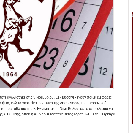
ποτε αγωνίστηκε στις 5 Νοεμβρίου. Οι «βυσσινί» έχουν παίξει έξι φορές
μία ήττα, ενώ τα γκολ είναι 8-7 υπέρ της «Βασίλισσας του Θεσσαλικού
 το πρωτάθλημα της Β' Εθνικής με τη Νίκη Βόλου, με το αποτέλεσμα να
της Α' Εθνικής, όπου η ΑΕΛ ήρθε ισόπαλη εκτός έδρας 1-1 με την Κέρκυρα.