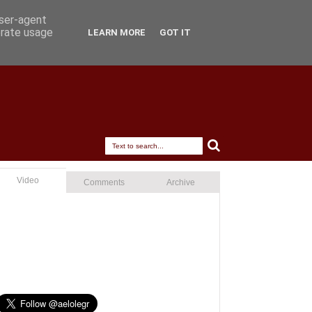
user-agent
erate usage
LEARN MORE
GOT IT
Video
Comments
Archive