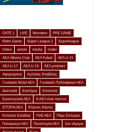
GATE 1
LIVE
Monsters
PRE GAME
Retro Game
Super League 2
Superleague
Video
aelole
media
roster
ΑΕΛ Athens Club
ΑΕΛ Futsal
ΑΕΛ U-15
ΑΕΛ U-17
ΑΕΛ U-19
ΑΕΛ μπάσκετ
Αφιερώματα
Αχιλλέας Νταβέλης
Γυναικείο Βόλεϊ ΑΕΛ
Γυναικείο Ποδόσφαιρο ΑΕΛ
Διαιτησία
Εισιτήρια
Επιστολή
Ερασιτεχνική ΑΕΛ
Η ΑΕΛ είναι παντού
ΙΣΤΟΡΙΑ ΑΕΛ
Κίτρινες Κάρτες
Κύπελλο Ελλάδας
ΠΑΕ ΑΕΛ
Πάμε Στοίχημα
Παλαίμαχοι ΑΕΛ
Προϊστορία ΑΕΛ
Σαν σήμερα