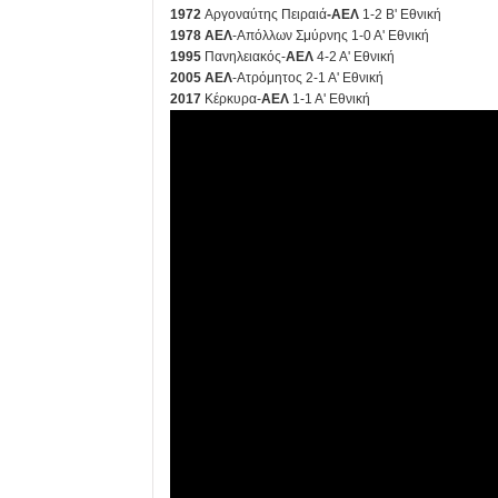
1972
Αργοναύτης Πειραιά
-ΑΕΛ
1-2 Β' Εθνική
1978
ΑΕΛ
-Απόλλων Σμύρνης 1-0 Α' Εθνική
1995
Πανηλειακός-
ΑΕΛ
4-2 Α' Εθνική
2005
ΑΕΛ
-Ατρόμητος 2-1 Α' Εθνική
2017
Κέρκυρα-
ΑΕΛ
1-1 Α' Εθνική