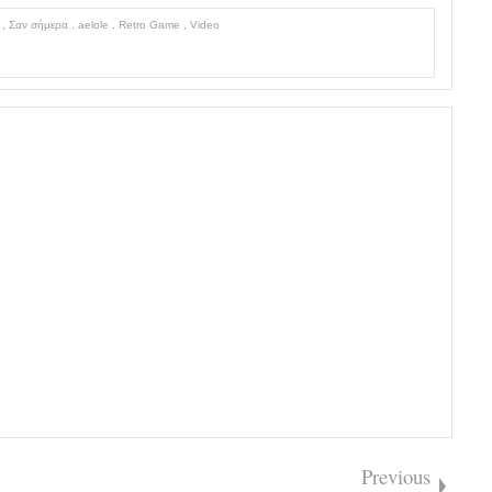
Λ
,
Σαν σήμερα
,
aelole
,
Retro Game
,
Video
Previous