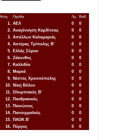
Θέση
Ομάδα
Αγ.
Βαθ.
1.
ΑΕΛ
0
0
2.
Αναγέννηση
Καρδίτσας
0
0
3.
Απόλλων Καλαμαριάς
0
0
4.
Αστέρας Τρίπολης Β'
0
0
5.
Ελλάς Σύρου
0
0
6.
Ζάκυνθος
0
0
7.
Καλλιθέα
0
0
8.
Μαρκό
0
0
9.
Νέστος Χρυσούπολης
0
0
10.
Νίκη Βόλου
0
0
11.
Ολυμπιακός Β'
0
0
12.
Πανθρακικός
0
0
13.
Πανιώνιος
0
0
14.
Πανσερραϊκός
0
0
15.
ΠΑΟΚ Β'
0
0
16.
Πύργος
0
0
Απόλλων Πόντου
22