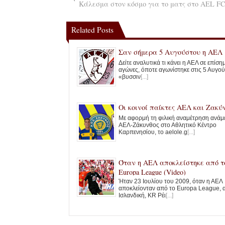
Κάλεσμα στον κόσμο για το ματς στο AEL FC
Related Posts
Σαν σήμερα 5 Αυγούστου η ΑΕΛ
Δείτε αναλυτικά τι κάνει η ΑΕΛ σε επίσ
αγώνες, όποτε αγωνίστηκε στις 5 Αυγού
«βυσσιν
[...]
Οι κοινοί παίκτες ΑΕΛ και Ζακύ
Με αφορμή τη φιλική αναμέτρηση ανάμ
ΑΕΛ-Ζάκυνθος στο Αθλητικό Κέντρο
Καρπενησίου, το aelole.g
[...]
Όταν η ΑΕΛ αποκλείστηκε από τ
Europa League (Video)
Ήταν 23 Ιουλίου του 2009, όταν η ΑΕΛ
αποκλείονταν από το Europa League, 
Ισλανδική, KR Ρέι
[...]