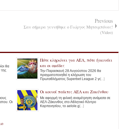
Previous
Σαν σήμερα γεννήθηκε ο Γιώργος Μητσιμπόνας!
(Video)
Πότε κληρώνει για ΑΕΛ, πότε ξεκινάει
και οι ομάδες
ίοι θα
 της
Την Παρασκευή 28 Αυγούστου 2026 θα
πραγματοποιηθεί η κλήρωση του
Πρωταθλήματος Superbet League 2 γι
[...]
Οι κοινοί παίκτες ΑΕΛ και Ζακύνθου
ημους
Με αφορμή τη φιλική αναμέτρηση ανάμεσα σε
στου. Οι
ΑΕΛ-Ζάκυνθος στο Αθλητικό Κέντρο
Καρπενησίου, το aelole.g
[...]
λο