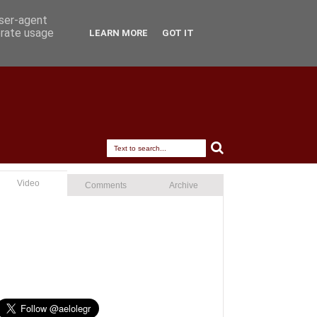
user-agent
erate usage
LEARN MORE
GOT IT
Video
Comments
Archive