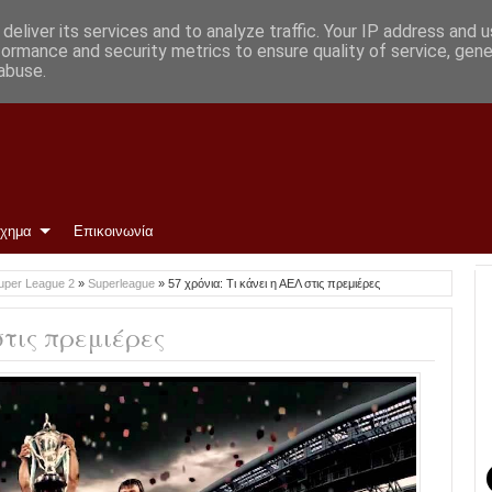
ι οι ομάδες
deliver its services and to analyze traffic. Your IP address and 
formance and security metrics to ensure quality of service, gen
abuse.
ίχημα
Επικοινωνία
uper League 2
»
Superleague
»
57 χρόνια: Τι κάνει η ΑΕΛ στις πρεμιέρες
στις πρεμιέρες