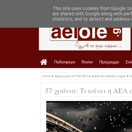
LATEST
12:17 PM
Πότε κληρώνει για ΑΕΛ, πότε ξεκινάει κα
This site uses cookies from Google to 
are shared with Google along with per
statistics, and to detect and address 
Ποδόσφαιρο
Roster
Πρόγραμμα
Στο
Home
»
Αφιερώματα
»
ΠΑΕ ΑΕΛ
»
aelole
»
Football League
»
S
57 χρόνια: Τι κάνει η ΑΕΛ 