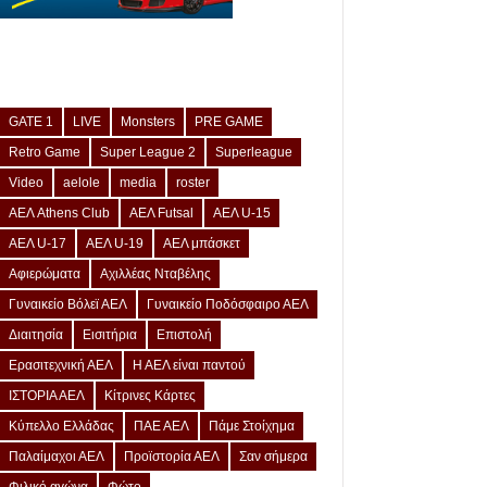
GATE 1
LIVE
Monsters
PRE GAME
Retro Game
Super League 2
Superleague
Video
aelole
media
roster
ΑΕΛ Athens Club
ΑΕΛ Futsal
ΑΕΛ U-15
ΑΕΛ U-17
ΑΕΛ U-19
ΑΕΛ μπάσκετ
Αφιερώματα
Αχιλλέας Νταβέλης
Γυναικείο Βόλεϊ ΑΕΛ
Γυναικείο Ποδόσφαιρο ΑΕΛ
Διαιτησία
Εισιτήρια
Επιστολή
Ερασιτεχνική ΑΕΛ
Η ΑΕΛ είναι παντού
ΙΣΤΟΡΙΑ ΑΕΛ
Κίτρινες Κάρτες
Κύπελλο Ελλάδας
ΠΑΕ ΑΕΛ
Πάμε Στοίχημα
Παλαίμαχοι ΑΕΛ
Προϊστορία ΑΕΛ
Σαν σήμερα