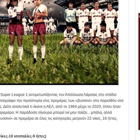
 Super League 1 αντιμετωπίζοντας τον Απόλλωνα Λάρισας στο στάδιο
ταγράφει την προϊστορία στις πρεμιέρες των «βυσσινί» στο παρελθόν στα
ς. Δείτε αναλυτικά τι έκανε η ΑΕΛ, από το 1964 μέχρι το 2020, όπου ήταν
πρεμιέρα. Η παράδοση σίγουρα μπορεί να μην παίζει... μπάλα, αλλά
σσινί» σε πρεμιέρα σε όλες τις κατηγορίες μετρούν 22 νίκες, 16 ήττες,
ίκες-10 ισοπαλίες-9 ήττες)