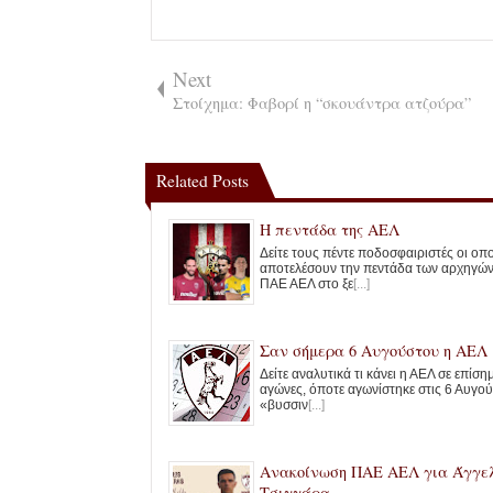
Next
Στοίχημα: Φαβορί η “σκουάντρα ατζούρα”
Related Posts
Η πεντάδα της ΑΕΛ
Δείτε τους πέντε ποδοσφαιριστές οι οπο
αποτελέσουν την πεντάδα των αρχηγών
ΠΑΕ ΑΕΛ στο ξε
[...]
Σαν σήμερα 6 Αυγούστου η ΑΕΛ
Δείτε αναλυτικά τι κάνει η ΑΕΛ σε επίσ
αγώνες, όποτε αγωνίστηκε στις 6 Αυγού
«βυσσιν
[...]
Ανακοίνωση ΠΑΕ ΑΕΛ για Άγγε
Τσιγγάρα