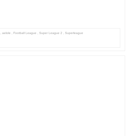
Λ
,
aelole
,
Football League
,
Super League 2
,
Superleague