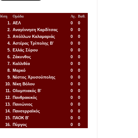
Θέση
Ομάδα
Αγ.
Βαθ.
1.
ΑΕΛ
0
0
2.
Αναγέννηση
Καρδίτσας
0
0
3.
Απόλλων Καλαμαριάς
0
0
4.
Αστέρας Τρίπολης Β'
0
0
5.
Ελλάς Σύρου
0
0
6.
Ζάκυνθος
0
0
7.
Καλλιθέα
0
0
8.
Μαρκό
0
0
9.
Νέστος Χρυσούπολης
0
0
10.
Νίκη Βόλου
0
0
11.
Ολυμπιακός Β'
0
0
12.
Πανθρακικός
0
0
13.
Πανιώνιος
0
0
14.
Πανσερραϊκός
0
0
15.
ΠΑΟΚ Β'
0
0
16.
Πύργος
0
0
Απόλλων Πόντου
22