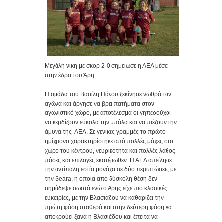
Μεγάλη νίκη με σκορ 2-0 σημείωσε η ΑΕΛ μέσα
στην έδρα του Άρη.
Η ομάδα του Βασίλη Πάνου ξεκίνησε νωθρά τον
αγώνα και άργησε να βρει πατήματα στον
αγωνιστικό χώρο, με αποτέλεσμα οι γηπεδούχοι
να κερδίζουν εύκολα την μπάλα και να πιέζουν την
άμυνα της ΑΕΛ. Σε γενικές γραμμές το πρώτο
ημίχρονο χαρακτηρίστηκε από πολλές μάχες στο
χώρο του κέντρου, νευρικότητα και πολλές λάθος
πάσες και επιλογές εκατέρωθεν. Η ΑΕΛ απείλησε
την αντίπαλη εστία μονάχα σε δύο περιπτώσεις με
την Seara, η οποία από δύσκολη θέση δεν
σημάδεψε σωστά ενώ ο Άρης είχε πιο κλασικές
ευκαιρίες, με την Βλασιάδου να καθαρίζει την
πρώτη φάση σταθερά και στην δεύτερη φάση να
αποκρούει ξανά η Βλασιάδου και έπειτα να