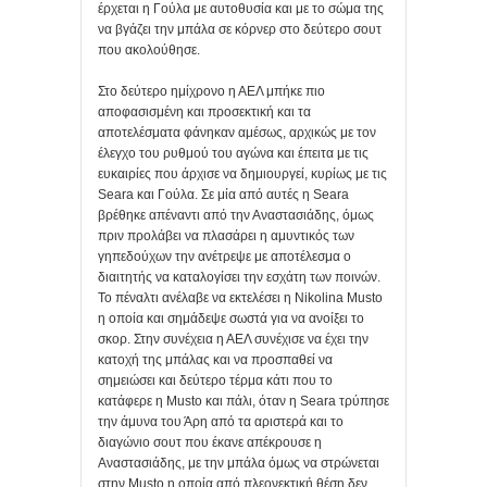
έρχεται η Γούλα με αυτοθυσία και με το σώμα της
να βγάζει την μπάλα σε κόρνερ στο δεύτερο σουτ
που ακολούθησε.
Στο δεύτερο ημίχρονο η ΑΕΛ μπήκε πιο
αποφασισμένη και προσεκτική και τα
αποτελέσματα φάνηκαν αμέσως, αρχικώς με τον
έλεγχο του ρυθμού του αγώνα και έπειτα με τις
ευκαιρίες που άρχισε να δημιουργεί, κυρίως με τις
Seara και Γούλα. Σε μία από αυτές η Seara
βρέθηκε απέναντι από την Αναστασιάδης, όμως
πριν προλάβει να πλασάρει η αμυντικός των
γηπεδούχων την ανέτρεψε με αποτέλεσμα ο
διαιτητής να καταλογίσει την εσχάτη των ποινών.
Το πέναλτι ανέλαβε να εκτελέσει η Nikolina Musto
η οποία και σημάδεψε σωστά για να ανοίξει το
σκορ. Στην συνέχεια η ΑΕΛ συνέχισε να έχει την
κατοχή της μπάλας και να προσπαθεί να
σημειώσει και δεύτερο τέρμα κάτι που το
κατάφερε η Musto και πάλι, όταν η Seara τρύπησε
την άμυνα του Άρη από τα αριστερά και το
διαγώνιο σουτ που έκανε απέκρουσε η
Αναστασιάδης, με την μπάλα όμως να στρώνεται
στην Musto η οποία από πλεονεκτική θέση δεν