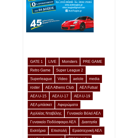
GATE 1
LIVE
Monsters
PRE GAME
Retro Game
Super League 2
Superleague
Video
aelole
media
roster
ΑΕΛ Athens Club
ΑΕΛ Futsal
ΑΕΛ U-15
ΑΕΛ U-17
ΑΕΛ U-19
ΑΕΛ μπάσκετ
Αφιερώματα
Αχιλλέας Νταβέλης
Γυναικείο Βόλεϊ ΑΕΛ
Γυναικείο Ποδόσφαιρο ΑΕΛ
Διαιτησία
Εισιτήρια
Επιστολή
Ερασιτεχνική ΑΕΛ