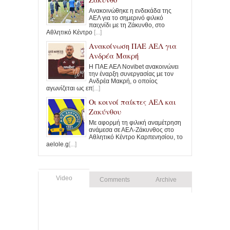
Ανακοινώθηκε η ενδεκάδα της
ΑΕΛ για το σημερινό φιλικό
παιχνίδι με τη Ζάκυνθο, στο
Αθλητικό Κέντρο
[...]
Ανακοίνωση ΠΑΕ ΑΕΛ για
Ανδρέα Μακρή
Η ΠΑΕ ΑΕΛ Novibet ανακοινώνει
την έναρξη συνεργασίας με τον
Ανδρέα Μακρή, ο οποίος
αγωνίζεται ως επ
[...]
Οι κοινοί παίκτες ΑΕΛ και
Ζακύνθου
Με αφορμή τη φιλική αναμέτρηση
ανάμεσα σε ΑΕΛ-Ζάκυνθος στο
Αθλητικό Κέντρο Καρπενησίου, το
aelole.g
[...]
Video
Comments
Archive