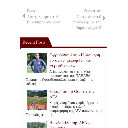
Next
Previous
Αποτελέσματα Α'
Το αναλυτικό
Εθνικής γυναικών
πρόγραμμα της
Super League 2
Recent Posts
Οφρυδόπουλος: «Η διοίκηση
είναι ενημερωμένη και
περιμένουμε»
Δείτε αναλυτικά τι είπε νέος
προπονητής της ΠΑΕ ΑΕΛ,
Σωκράτης Οφρυδόπουλος, μετά τη λήξη της
φιλική
[...]
Φιλική ισοπαλία για την
ΑΕΛ
Χωρίς νικητή και χωρίς τέρματα
ολοκληρώθηκε η φιλική
αναμέτρηση της ΑΕΛ απέναντι στη
Ζάκυνθο, με τι
[...]
Η ενδεκάδα της ΑΕΛ με
Ζάκυνθο