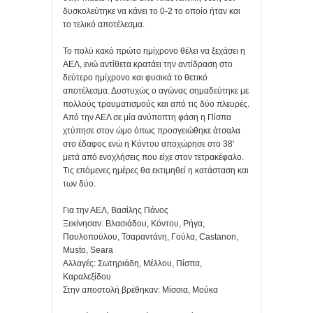
δυσκολεύτηκε να κάνει το 0-2 το οποίο ήταν και
το τελικό αποτέλεσμα.
Το πολύ κακό πρώτο ημίχρονο θέλει να ξεχάσει η
ΑΕΛ, ενώ αντίθετα κρατάει την αντίδραση στο
δεύτερο ημίχρονο και φυσικά το θετικό
αποτέλεσμα. Δυστυχώς ο αγώνας σημαδεύτηκε με
πολλούς τραυματισμούς και από τις δύο πλευρές.
Από την ΑΕΛ σε μία ανύποπτη φάση η Πίσπα
χτύπησε στον ώμο όπως προσγειώθηκε άτσαλα
στο έδαφος ενώ η Κόντου αποχώρησε στο 38'
μετά από ενοχλήσεις που είχε στον τετρακέφαλο.
Τις επόμενες ημέρες θα εκτιμηθεί η κατάσταση και
των δύο.
Για την ΑΕΛ, Βασίλης Πάνος
Ξεκίνησαν: Βλασιάδου, Κόντου, Ρήγα,
Παυλοπούλου, Τσαραντάνη, Γούλα, Castanon,
Musto, Seara
Αλλαγές: Σωτηριάδη, Μέλλου, Πίσπα,
Καραλεξίδου
Στην αποστολή βρέθηκαν: Μίσσια, Μούκα