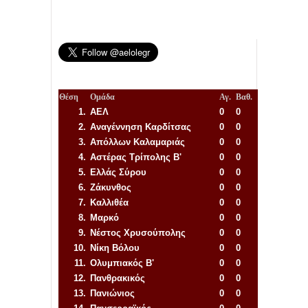
Θέση
Ομάδα
Αγ.
Βαθ.
1.
ΑΕΛ
0
0
2.
Αναγέννηση
Καρδίτσας
0
0
3.
Απόλλων Καλαμαριάς
0
0
4.
Αστέρας Τρίπολης Β'
0
0
5.
Ελλάς Σύρου
0
0
6.
Ζάκυνθος
0
0
7.
Καλλιθέα
0
0
8.
Μαρκό
0
0
9.
Νέστος Χρυσούπολης
0
0
10.
Νίκη Βόλου
0
0
11.
Ολυμπιακός Β'
0
0
12.
Πανθρακικός
0
0
13.
Πανιώνιος
0
0