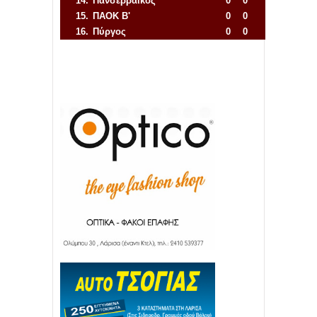
14.
Πανσερραϊκός
0
0
15.
ΠΑΟΚ Β'
0
0
16.
Πύργος
0
0
Απόλλων Πόντου
22
11