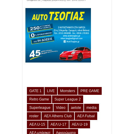
GATE 1
LIVE
Monsters
PRE GAME
Retro Game
Super League 2
Superleague
Video
aelole
media
roster
ΑΕΛ Athens Club
ΑΕΛ Futsal
ΑΕΛ U-15
ΑΕΛ U-17
ΑΕΛ U-19
ΑΕΛ μπάσκετ
Αφιερώματα