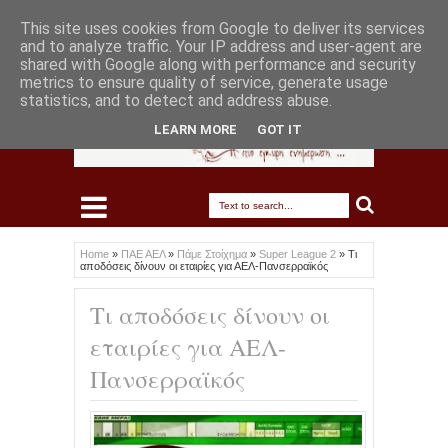
This site uses cookies from Google to deliver its services
and to analyze traffic. Your IP address and user-agent are
shared with Google along with performance and security
metrics to ensure quality of service, generate usage
statistics, and to detect and address abuse.
LEARN MORE
GOT IT
Home
»
ΠΑΕ ΑΕΛ
»
Πάμε Στοίχημα
»
Super League 2
»
Τι
αποδόσεις δίνουν οι εταιρίες για ΑΕΛ-Πανσερραϊκός
Τι αποδόσεις δίνουν οι
εταιρίες για ΑΕΛ-
Πανσερραϊκός