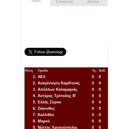
Video
Comments
Archive
Θέση
Ομάδα
Αγ.
Βαθ.
1.
ΑΕΛ
0
0
2.
Αναγέννηση
Καρδίτσας
0
0
3.
Απόλλων Καλαμαριάς
0
0
4.
Αστέρας Τρίπολης Β'
0
0
5.
Ελλάς Σύρου
0
0
6.
Ζάκυνθος
0
0
7.
Καλλιθέα
0
0
8.
Μαρκό
0
0
9.
Νέστος Χρυσούπολης
0
0