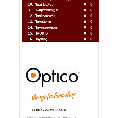
10.
Νίκη Βόλου
0
0
11.
Ολυμπιακός Β'
0
0
12.
Πανθρακικός
0
0
13.
Πανιώνιος
0
0
14.
Πανσερραϊκός
0
0
15.
ΠΑΟΚ Β'
0
0
16.
Πύργος
0
0
Απόλλων Πόντου
22
11