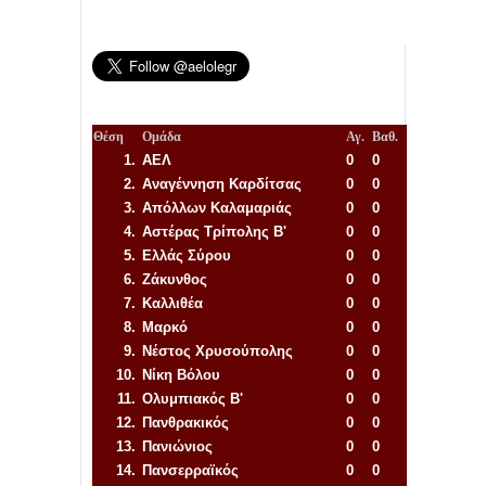
Θέση
Ομάδα
Αγ.
Βαθ.
1.
ΑΕΛ
0
0
2.
Αναγέννηση
Καρδίτσας
0
0
3.
Απόλλων Καλαμαριάς
0
0
4.
Αστέρας Τρίπολης Β'
0
0
5.
Ελλάς Σύρου
0
0
6.
Ζάκυνθος
0
0
7.
Καλλιθέα
0
0
8.
Μαρκό
0
0
9.
Νέστος Χρυσούπολης
0
0
10.
Νίκη Βόλου
0
0
11.
Ολυμπιακός Β'
0
0
12.
Πανθρακικός
0
0
13.
Πανιώνιος
0
0
14.
Πανσερραϊκός
0
0