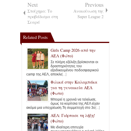
Next
Previous
Στοίχημα: Το
Ανακοίνωση της
προβάδισμα στη
Super League 2
Σεαρά
Related Posts
Girls Camp 2026 από την
ΑΕΛ (Φώτο)
Σε πλήρη εξέλιξη βρίσκονται οι
δραστηριότητες του
εξειδικευμένου ποδοσφαιρικού
camp της ΑΕΛ, αποκλε
[...]
Φιλικά στην Καλαμπάκα
για τη γυναικεία ΑΕΛ
(Φωτο)
Μπορεί η χρονιά να τελείωσε,
όμως τα κορίτσια της ΑΕΛ είχαν
ακόμα μια υποχρέωση.Τη συμμετοχή στο 3ο
[...]
ΑΕΛ: Γιόρτασε τη λήξη!
(Φώτο)
Με ιδιαίτερη επιτυχία