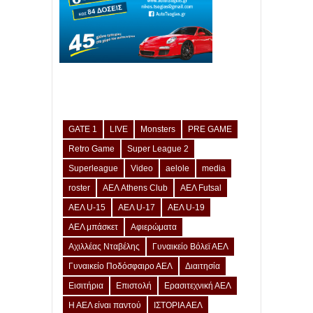
GATE 1
LIVE
Monsters
PRE GAME
Retro Game
Super League 2
Superleague
Video
aelole
media
roster
ΑΕΛ Athens Club
ΑΕΛ Futsal
ΑΕΛ U-15
ΑΕΛ U-17
ΑΕΛ U-19
ΑΕΛ μπάσκετ
Αφιερώματα
Αχιλλέας Νταβέλης
Γυναικείο Βόλεϊ ΑΕΛ
Γυναικείο Ποδόσφαιρο ΑΕΛ
Διαιτησία
Εισιτήρια
Επιστολή
Ερασιτεχνική ΑΕΛ
Η ΑΕΛ είναι παντού
ΙΣΤΟΡΙΑ ΑΕΛ