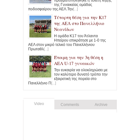
πραγματοποιήθηκε η τελετή λήξης
της Γυναικείας ομάδας
ποδοσφαίρου της ΑΕΛ.Την
[...]
Τέταρτη θέση για την Κ17
της ΑΕΛ στο Πανελλήνιο
Νεανίδων
Η ομάδα Κ17 του Άτλαντα
Ηπείρου επικράτησε με 1-0 της
ΑΕΛ στον μικρό τελικό του Πανελλήνιου
Πρωταθλ
[...]
Έτοιμη για την 3η θέση η
ΑΕΛ U-17 γυναικών
Την ευκαιρία να ολοκληρώσει με
τον καλύτερο δυνατό τρόπο την
εξαιρετική της πορεία στο
Πανελλήνιο Π
[...]
Video
Comments
Archive