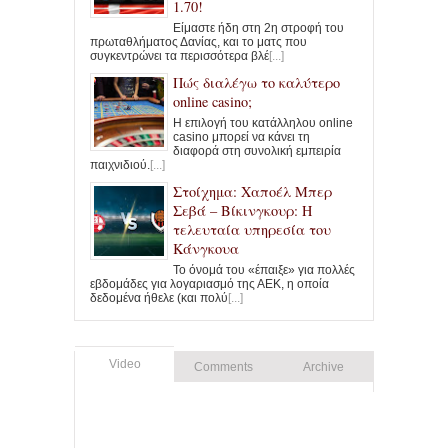
1.70!
Είμαστε ήδη στη 2η στροφή του
πρωταθλήματος Δανίας, και το ματς που
συγκεντρώνει τα περισσότερα βλέ
[...]
Πώς διαλέγω το καλύτερο
online casino;
Η επιλογή του κατάλληλου online
casino μπορεί να κάνει τη
διαφορά στη συνολική εμπειρία
παιχνιδιού.
[...]
Στοίχημα: Χαποέλ Μπερ
Σεβά – Βίκινγκουρ: Η
τελευταία υπηρεσία του
Κάνγκουα
Το όνομά του «έπαιξε» για πολλές
εβδομάδες για λογαριασμό της ΑΕΚ, η οποία
δεδομένα ήθελε (και πολύ
[...]
Video
Comments
Archive