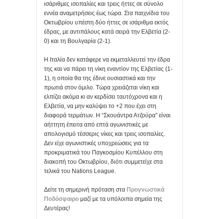
ισάριθμες ισοπαλίες και τρεις ήττες σε σύνολο
εννέα αναμετρήσεις έως τώρα. Στα παιχνίδια του
Οκτωβρίου υπέστη δύο ήττες σε ισάριθμα εκτός
έδρας, με αντιπάλους κατά σειρά την Ελβετία (2-
0) και τη Βουλγαρία (2-1).
Η Ιταλία δεν κατάφερε να εκμεταλλευτεί την έδρα
της και να πάρει τη νίκη εναντίον της Ελβετίας (1-
1), η οποία θα της έδινε ουσιαστικά και την
πρωτιά στον όμιλο. Τώρα χρειάζεται νίκη και
ελπίζει ακόμα κι αν κερδίσει ταυτόχρονα και η
Ελβετία, να μην καλύψει το +2 που έχει στη
διαφορά τερμάτων. Η “Σκουάντρα Ατζούρα” είναι
αήττητη έπειτα από επτά αγωνιστικές με
απολογισμό τέσσερις νίκες και τρεις ισοπαλίες.
Δεν είχε αγωνιστικές υποχρεώσεις για τα
προκριματικά του Παγκοσμίου Κυπέλλου στη
διακοπή του Οκτωβρίου, διότι συμμετείχε στα
τελικά του Nations League.
Δείτε τη σημερινή πρόταση στα
Προγνωστικά
Ποδόσφαιρο
μαζί με τα υπόλοιπα σημεία της
Δευτέρας!