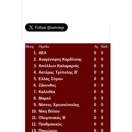
Θέση
Ομάδα
Αγ.
Βαθ.
1.
ΑΕΛ
0
0
2.
Αναγέννηση
Καρδίτσας
0
0
3.
Απόλλων Καλαμαριάς
0
0
4.
Αστέρας Τρίπολης Β'
0
0
5.
Ελλάς Σύρου
0
0
6.
Ζάκυνθος
0
0
7.
Καλλιθέα
0
0
8.
Μαρκό
0
0
9.
Νέστος Χρυσούπολης
0
0
10.
Νίκη Βόλου
0
0
11.
Ολυμπιακός Β'
0
0
12.
Πανθρακικός
0
0
13.
Πανιώνιος
0
0