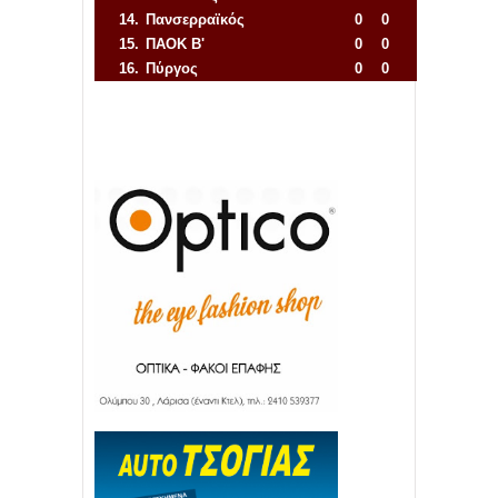
14.
Πανσερραϊκός
0
0
15.
ΠΑΟΚ Β'
0
0
16.
Πύργος
0
0
Απόλλων Πόντου
22
11