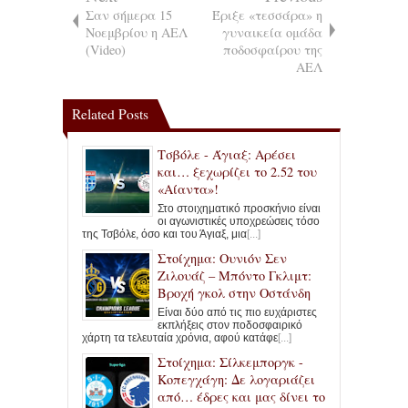
Σαν σήμερα 15
Έριξε «τεσσάρα» η
Νοεμβρίου η ΑΕΛ
γυναικεία ομάδα
(Video)
ποδοσφαίρου της
ΑΕΛ
Related Posts
Τσβόλε - Άγιαξ: Αρέσει
και… ξεχωρίζει το 2.52 του
«Αίαντα»!
Στο στοιχηματικό προσκήνιο είναι
οι αγωνιστικές υποχρεώσεις τόσο
της Τσβόλε, όσο και του Άγιαξ, μια
[...]
Στοίχημα: Ουνιόν Σεν
Ζιλουάζ – Μπόντο Γκλιμτ:
Βροχή γκολ στην Οστάνδη
Είναι δύο από τις πιο ευχάριστες
εκπλήξεις στον ποδοσφαιρικό
χάρτη τα τελευταία χρόνια, αφού κατάφε
[...]
Στοίχημα: Σίλκεμποργκ -
Κοπεγχάγη: Δε λογαριάζει
από… έδρες και μας δίνει το