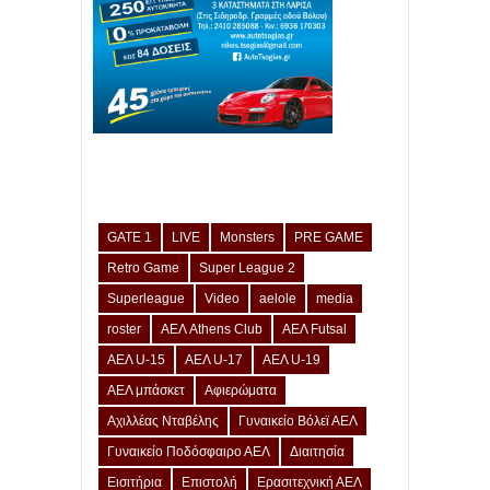
GATE 1
LIVE
Monsters
PRE GAME
Retro Game
Super League 2
Superleague
Video
aelole
media
roster
ΑΕΛ Athens Club
ΑΕΛ Futsal
ΑΕΛ U-15
ΑΕΛ U-17
ΑΕΛ U-19
ΑΕΛ μπάσκετ
Αφιερώματα
Αχιλλέας Νταβέλης
Γυναικείο Βόλεϊ ΑΕΛ
Γυναικείο Ποδόσφαιρο ΑΕΛ
Διαιτησία
Εισιτήρια
Επιστολή
Ερασιτεχνική ΑΕΛ