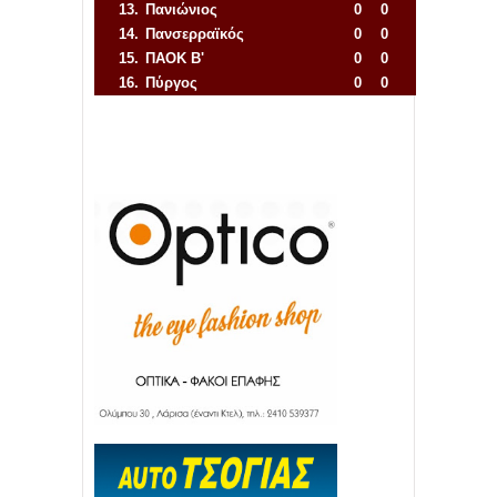
13.
Πανιώνιος
0
0
14.
Πανσερραϊκός
0
0
15.
ΠΑΟΚ Β'
0
0
16.
Πύργος
0
0
Απόλλων Πόντου
22
11