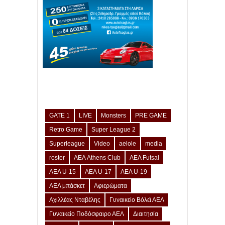
GATE 1
LIVE
Monsters
PRE GAME
Retro Game
Super League 2
Superleague
Video
aelole
media
roster
ΑΕΛ Athens Club
ΑΕΛ Futsal
ΑΕΛ U-15
ΑΕΛ U-17
ΑΕΛ U-19
ΑΕΛ μπάσκετ
Αφιερώματα
Αχιλλέας Νταβέλης
Γυναικείο Βόλεϊ ΑΕΛ
Γυναικείο Ποδόσφαιρο ΑΕΛ
Διαιτησία