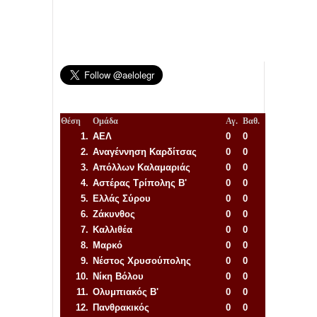
Θέση
Ομάδα
Αγ.
Βαθ.
1.
ΑΕΛ
0
0
2.
Αναγέννηση
Καρδίτσας
0
0
3.
Απόλλων Καλαμαριάς
0
0
4.
Αστέρας Τρίπολης Β'
0
0
5.
Ελλάς Σύρου
0
0
6.
Ζάκυνθος
0
0
7.
Καλλιθέα
0
0
8.
Μαρκό
0
0
9.
Νέστος Χρυσούπολης
0
0
10.
Νίκη Βόλου
0
0
11.
Ολυμπιακός Β'
0
0
12.
Πανθρακικός
0
0