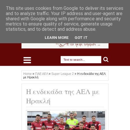
This site uses cookies from Google to deliver its services
and to analyze traffic. Your IP address and user-agent are
shared with Google along with performance and security
metrics to ensure quality of service, generate usage
statistics, and to detect and address abuse.
LEARN MORE
GOT IT
Home
»
ΠΑΕ ΑΕΛ
»
Super League 2
»
Η ενδεκάδα της ΑΕΛ
με Ηρακλή
Η ενδεκάδα της ΑΕΛ με
Ηρακλή