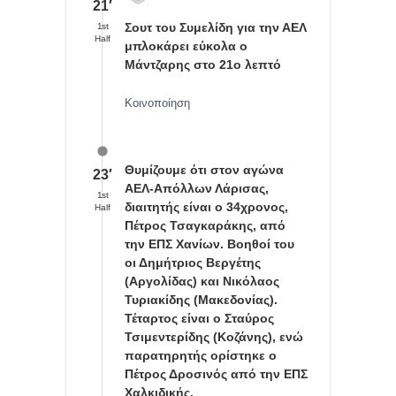
21′
Σουτ του Συμελίδη για την ΑΕΛ
1st
Half
μπλοκάρει εύκολα ο
Μάντζαρης στο 21ο λεπτό
Κοινοποίηση
Θυμίζουμε ότι στον αγώνα
23′
ΑΕΛ-Απόλλων Λάρισας,
1st
διαιτητής είναι ο 34χρονος,
Half
Πέτρος Τσαγκαράκης, από
την ΕΠΣ Χανίων. Βοηθοί του
οι Δημήτριος Βεργέτης
(Αργολίδας) και Νικόλαος
Τυριακίδης (Μακεδονίας).
Τέταρτος είναι ο Σταύρος
Τσιμεντερίδης (Κοζάνης), ενώ
παρατηρητής ορίστηκε ο
Πέτρος Δροσινός από την ΕΠΣ
Χαλκιδικής.