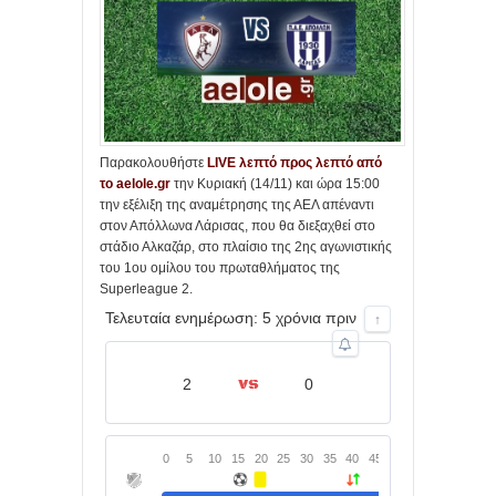
Παρακολουθήστε
LIVE λεπτό προς λεπτό από
το aelole.gr
την Κυριακή (14/11) και ώρα 15:00
την εξέλιξη της αναμέτρησης της ΑΕΛ απέναντι
στον Απόλλωνα Λάρισας, που θα διεξαχθεί στο
στάδιο Αλκαζάρ, στο πλαίσιο της 2ης αγωνιστικής
του 1ου ομίλου του πρωταθλήματος της
Superleague 2.
Τελευταία ενημέρωση: 5 χρόνια πριν
↑
2
0
0
5
10
15
20
25
30
35
40
45
0
5
10