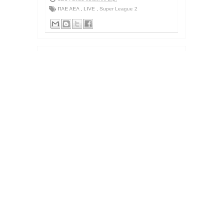
ΠΑΕ ΑΕΛ
,
LIVE
,
Super League 2
Next
Previous
Πρεμιέρα με νίκη
Παλαιότερη
για την ΑΕΛ
Ανάρτηση