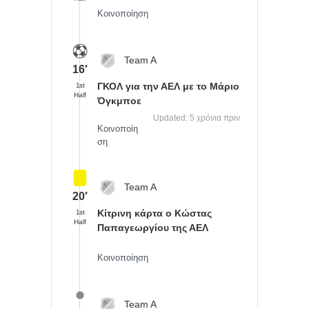
Κοινοποίηση
Team A
16′
ΓΚΟΛ για την ΑΕΛ με το
Μάριο
1st
Half
Όγκμποε
Updated: 5 χρόνια πριν
Κοινοποίη
ση
Team A
20′
Κίτρινη κάρτα ο Κώστας
1st
Half
Παπαγεωργίου της ΑΕΛ
Κοινοποίηση
Team A