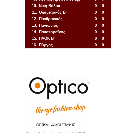
10.
Νίκη Βόλου
0
0
11.
Ολυμπιακός Β'
0
0
12.
Πανθρακικός
0
0
13.
Πανιώνιος
0
0
14.
Πανσερραϊκός
0
0
15.
ΠΑΟΚ Β'
0
0
16.
Πύργος
0
0
Απόλλων Πόντου
22
11