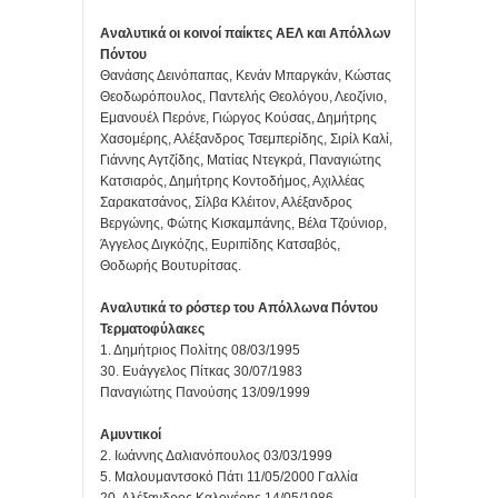
Αναλυτικά οι κοινοί παίκτες ΑΕΛ και Απόλλων
Πόντου
Θανάσης Δεινόπαπας, Κενάν Μπαργκάν, Κώστας
Θεοδωρόπουλος, Παντελής Θεολόγου, Λεοζίνιο,
Εμανουέλ Περόνε, Γιώργος Κούσας, Δημήτρης
Χασομέρης, Αλέξανδρος Τσεμπερίδης, Σιρίλ Καλί,
Γιάννης Αγτζίδης, Ματίας Ντεγκρά, Παναγιώτης
Κατσιαρός, Δημήτρης Κοντοδήμος, Αχιλλέας
Σαρακατσάνος, Σίλβα Κλέιτον, Αλέξανδρος
Βεργώνης, Φώτης Κισκαμπάνης, Βέλα Τζούνιορ,
Άγγελος Διγκόζης, Ευριπίδης Κατσαβός,
Θοδωρής Βουτυρίτσας.
Αναλυτικά το ρόστερ του Απόλλωνα Πόντου
Τερματοφύλακες
1. Δημήτριος Πολίτης 08/03/1995
30. Ευάγγελος Πίτκας 30/07/1983
Παναγιώτης Πανούσης 13/09/1999
Αμυντικοί
2. Ιωάννης Δαλιανόπουλος 03/03/1999
5. Μαλουμαντσοκό Πάτι 11/05/2000 Γαλλία
20. Αλέξανδρος Καλογέρης 14/05/1986