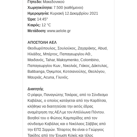
Γήπεδο:
Μακεδονικού
Χωρητικότητα:
7.500 (καθήμενοι)
Ημερομηνία:
Κυριακή 12 Δεκεμβρίου 2021
Ώρα:
14:45''
Καιρός:
12 °C
Μετάδοση:
www.aelole.gr
ΑΠΟΣΤΟΛΗ AEΛ
Θεοδωρόπουλος, Σουλούκος, Ζαχαράκης, Abud,
Ηλιάδης, Μπέρτος, Παπαγεωργίου ΑΘ.,
Μαιδανός, Tahar, Maksymenko, Colombino,
Παπαγεωργίου Κων., Νικολιάς, Γιάκος, Δάκτυλας,
Batibanga, Όγκμποε, Κοτσιανούλης, Θεολόγου,
Μαυριάς, Αcuna, Γλυνός.
Διαιτητής
Ο ρέφερι, Παναγιώτης Τσιάρας, από το Σύνδεσμο
Καβάλας, ο οποίος κατάγεται από την Καρδίτσα,
κλήθηκε να διαιτητεύσει την εκτός έδρας
αναμέτρηση της ΑΕΛ με τον Απόλλωνα Πόντου.
Βοηθοί του ο Φώτιος Καμπερίδης από τον
σύνδεσμο Καβάλας και ο Νικόλαος Σάββας από
την ΕΠΣ Σερρών. Τέταρτος θα είναι ο Γεώργιος
Τακίδης από την Ένωση Κιλκίς και τέλος