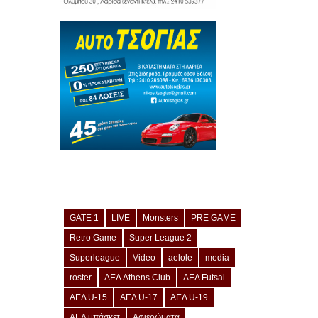
GATE 1
LIVE
Monsters
PRE GAME
Retro Game
Super League 2
Superleague
Video
aelole
media
roster
ΑΕΛ Athens Club
ΑΕΛ Futsal
ΑΕΛ U-15
ΑΕΛ U-17
ΑΕΛ U-19
ΑΕΛ μπάσκετ
Αφιερώματα