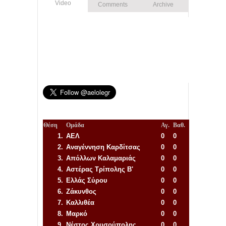
Video
Comments
Archive
Θέση
Ομάδα
Αγ.
Βαθ.
1.
ΑΕΛ
0
0
2.
Αναγέννηση
Καρδίτσας
0
0
3.
Απόλλων Καλαμαριάς
0
0
4.
Αστέρας Τρίπολης Β'
0
0
5.
Ελλάς Σύρου
0
0
6.
Ζάκυνθος
0
0
7.
Καλλιθέα
0
0
8.
Μαρκό
0
0
9.
Νέστος Χρυσούπολης
0
0