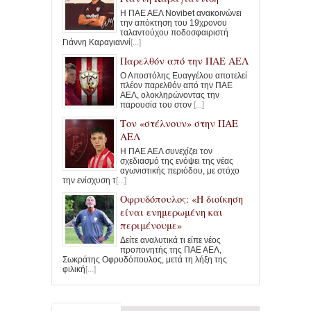
Η ΠΑΕ ΑΕΛ Novibet ανακοινώνει
την απόκτηση του 19χρονου
ταλαντούχου ποδοσφαιριστή
Γιάννη Καραγιαννί
[...]
Παρελθόν από την ΠΑΕ ΑΕΛ
Ο Αποστόλης Ευαγγέλου αποτελεί
πλέον παρελθόν από την ΠΑΕ
ΑΕΛ, ολοκληρώνοντας την
παρουσία του στον
[...]
Τον «στέλνουν» στην ΠΑΕ
ΑΕΛ
Η ΠΑΕ ΑΕΛ συνεχίζει τον
σχεδιασμό της ενόψει της νέας
αγωνιστικής περιόδου, με στόχο
την ενίσχυση τ
[...]
Οφρυδόπουλος: «Η διοίκηση
είναι ενημερωμένη και
περιμένουμε»
Δείτε αναλυτικά τι είπε νέος
προπονητής της ΠΑΕ ΑΕΛ,
Σωκράτης Οφρυδόπουλος, μετά τη λήξη της
φιλική
[...]