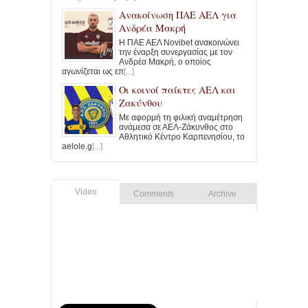
Ανακοίνωση ΠΑΕ ΑΕΛ για
Ανδρέα Μακρή
Η ΠΑΕ ΑΕΛ Novibet ανακοινώνει
την έναρξη συνεργασίας με τον
Ανδρέα Μακρή, ο οποίος
αγωνίζεται ως επ
[...]
Οι κοινοί παίκτες ΑΕΛ και
Ζακύνθου
Με αφορμή τη φιλική αναμέτρηση
ανάμεσα σε ΑΕΛ-Ζάκυνθος στο
Αθλητικό Κέντρο Καρπενησίου, το
aelole.g
[...]
Video
Comments
Archive