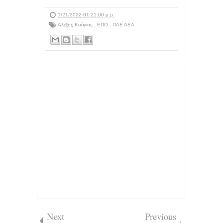
1/21/2022 01:21:00 μ.μ.
Αλέξης Κούγιας
,
ΕΠΟ
,
ΠΑΕ ΑΕΛ
Next
Previous