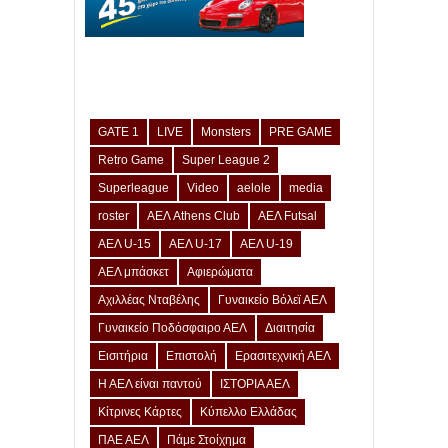
GATE 1
LIVE
Monsters
PRE GAME
Retro Game
Super League 2
Superleague
Video
aelole
media
roster
ΑΕΛ Athens Club
ΑΕΛ Futsal
ΑΕΛ U-15
ΑΕΛ U-17
ΑΕΛ U-19
ΑΕΛ μπάσκετ
Αφιερώματα
Αχιλλέας Νταβέλης
Γυναικείο Βόλεϊ ΑΕΛ
Γυναικείο Ποδόσφαιρο ΑΕΛ
Διαιτησία
Εισιτήρια
Επιστολή
Ερασιτεχνική ΑΕΛ
Η ΑΕΛ είναι παντού
ΙΣΤΟΡΙΑ ΑΕΛ
Κίτρινες Κάρτες
Κύπελλο Ελλάδας
ΠΑΕ ΑΕΛ
Πάμε Στοίχημα