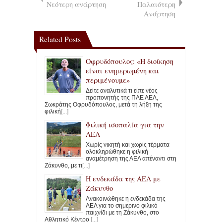
Νεότερη ανάρτηση
Παλαιότερη
Ανάρτηση
Related Posts
Οφρυδόπουλος: «Η διοίκηση
είναι ενημερωμένη και
περιμένουμε»
Δείτε αναλυτικά τι είπε νέος
προπονητής της ΠΑΕ ΑΕΛ,
Σωκράτης Οφρυδόπουλος, μετά τη λήξη της
φιλική
[...]
Φιλική ισοπαλία για την
ΑΕΛ
Χωρίς νικητή και χωρίς τέρματα
ολοκληρώθηκε η φιλική
αναμέτρηση της ΑΕΛ απέναντι στη
Ζάκυνθο, με τι
[...]
Η ενδεκάδα της ΑΕΛ με
Ζάκυνθο
Ανακοινώθηκε η ενδεκάδα της
ΑΕΛ για το σημερινό φιλικό
παιχνίδι με τη Ζάκυνθο, στο
Αθλητικό Κέντρο
[...]