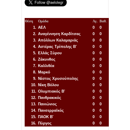
Θέση
Ομάδα
Αγ.
Βαθ.
1.
ΑΕΛ
0
0
2.
Αναγέννηση
Καρδίτσας
0
0
3.
Απόλλων Καλαμαριάς
0
0
4.
Αστέρας Τρίπολης Β'
0
0
5.
Ελλάς Σύρου
0
0
6.
Ζάκυνθος
0
0
7.
Καλλιθέα
0
0
8.
Μαρκό
0
0
9.
Νέστος Χρυσούπολης
0
0
10.
Νίκη Βόλου
0
0
11.
Ολυμπιακός Β'
0
0
12.
Πανθρακικός
0
0
13.
Πανιώνιος
0
0
14.
Πανσερραϊκός
0
0
15.
ΠΑΟΚ Β'
0
0
16.
Πύργος
0
0
Απόλλων Πόντου