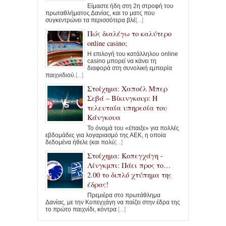
Είμαστε ήδη στη 2η στροφή του
πρωταθλήματος Δανίας, και το ματς που
συγκεντρώνει τα περισσότερα βλέ
[...]
Πώς διαλέγω το καλύτερο
online casino;
Η επιλογή του κατάλληλου online
casino μπορεί να κάνει τη
διαφορά στη συνολική εμπειρία
παιχνιδιού.
[...]
Στοίχημα: Χαποέλ Μπερ
Σεβά – Βίκινγκουρ: Η
τελευταία υπηρεσία του
Κάνγκουα
Το όνομά του «έπαιξε» για πολλές
εβδομάδες για λογαριασμό της ΑΕΚ, η οποία
δεδομένα ήθελε (και πολύ
[...]
Στοίχημα: Κοπεγχάγη -
Λίνγκμπι: Πάει προς το…
2.00 το διπλό χτύπημα της
έδρας!
Πρεμιέρα στο πρωτάθλημα
Δανίας, με την Κοπεγχάγη να παίζει στην έδρα της
το πρώτο παιχνίδι, κόντρα
[...]