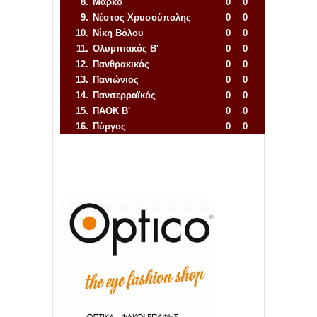
8.
Μαρκό
0
0
9.
Νέστος Χρυσούπολης
0
0
10.
Νίκη Βόλου
0
0
11.
Ολυμπιακός Β'
0
0
12.
Πανθρακικός
0
0
13.
Πανιώνιος
0
0
14.
Πανσερραϊκός
0
0
15.
ΠΑΟΚ Β'
0
0
16.
Πύργος
0
0
Απόλλων Πόντου
22
11