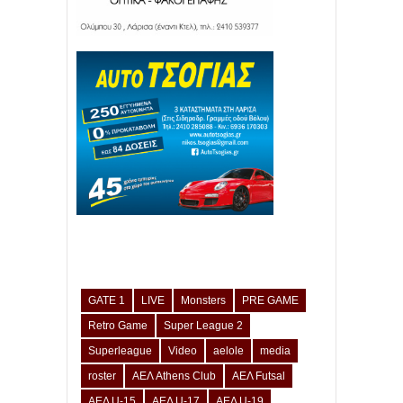
GATE 1
LIVE
Monsters
PRE GAME
Retro Game
Super League 2
Superleague
Video
aelole
media
roster
ΑΕΛ Athens Club
ΑΕΛ Futsal
ΑΕΛ U-15
ΑΕΛ U-17
ΑΕΛ U-19