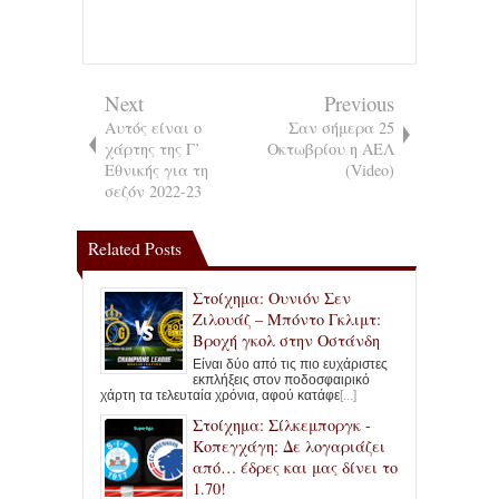
Next
Previous
Αυτός είναι ο
Σαν σήμερα 25
χάρτης της Γ’
Οκτωβρίου η ΑΕΛ
Εθνικής για τη
(Video)
σεζόν 2022-23
Related Posts
Στοίχημα: Ουνιόν Σεν
Ζιλουάζ – Μπόντο Γκλιμτ:
Βροχή γκολ στην Οστάνδη
Είναι δύο από τις πιο ευχάριστες
εκπλήξεις στον ποδοσφαιρικό
χάρτη τα τελευταία χρόνια, αφού κατάφε
[...]
Στοίχημα: Σίλκεμποργκ -
Κοπεγχάγη: Δε λογαριάζει
από… έδρες και μας δίνει το
1.70!