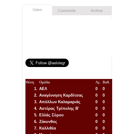
Video
Comments
Archive
Θέση
Ομάδα
Αγ.
Βαθ.
1.
ΑΕΛ
0
0
2.
Αναγέννηση
Καρδίτσας
0
0
3.
Απόλλων Καλαμαριάς
0
0
4.
Αστέρας Τρίπολης Β'
0
0
5.
Ελλάς Σύρου
0
0
6.
Ζάκυνθος
0
0
7.
Καλλιθέα
0
0