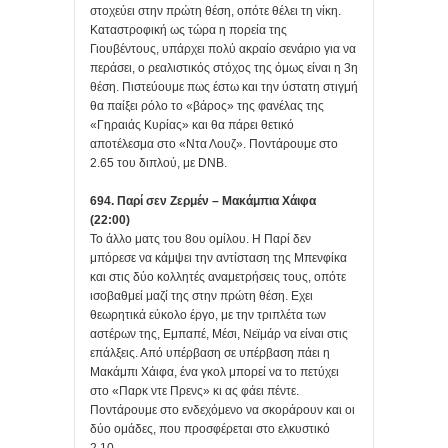
στοχεύει στην πρώτη θέση, οπότε θέλει τη νίκη.
Καταστροφική ως τώρα η πορεία της
Γιουβέντους, υπάρχει πολύ ακραίο σενάριο για να
περάσει, ο ρεαλιστικός στόχος της όμως είναι η 3η
θέση. Πιστεύουμε πως έστω και την ύστατη στιγμή
θα παίξει ρόλο το «βάρος» της φανέλας της
«Γηραιάς Κυρίας» και θα πάρει θετικό
αποτέλεσμα στο «Ντα Λουζ». Ποντάρουμε στο
2.65 του διπλού, με DNB.
694. Παρί σεν Ζερμέν – Μακάμπια Χάιφα
(22:00)
Το άλλο ματς του 8ου ομίλου. Η Παρί δεν
μπόρεσε να κάμψει την αντίσταση της Μπενφίκα
και στις δύο κολλητές αναμετρήσεις τους, οπότε
ισοβαθμεί μαζί της στην πρώτη θέση. Εχει
θεωρητικά εύκολο έργο, με την τριπλέτα των
αστέρων της, Εμπαπέ, Μέσι, Νεϊμάρ να είναι στις
επάλξεις. Από υπέρβαση σε υπέρβαση πάει η
Μακάμπι Χάιφα, ένα γκολ μπορεί να το πετύχει
στο «Παρκ ντε Πρενς» κι ας φάει πέντε.
Ποντάρουμε στο ενδεχόμενο να σκοράρουν και οι
δύο ομάδες, που προσφέρεται στο ελκυστικό
2.10.