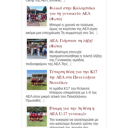
camp της ΑΕΛ, αποκλε
[...]
Φιλικά στην Καλαμπάκα
για τη γυναικεία ΑΕΛ
(Φωτο)
Μπορεί η χρονιά να τελείωσε,
όμως τα κορίτσια της ΑΕΛ είχαν
ακόμα μια υποχρέωση.Τη συμμετοχή στο 3ο
[...]
ΑΕΛ: Γιόρτασε τη λήξη!
(Φώτο)
Με ιδιαίτερη επιτυχία
πραγματοποιήθηκε η τελετή λήξης
της Γυναικείας ομάδας
ποδοσφαίρου της ΑΕΛ.Την
[...]
Τέταρτη θέση για την Κ17
της ΑΕΛ στο Πανελλήνιο
Νεανίδων
Η ομάδα Κ17 του Άτλαντα
Ηπείρου επικράτησε με 1-0 της
ΑΕΛ στον μικρό τελικό του Πανελλήνιου
Πρωταθλ
[...]
Έτοιμη για την 3η θέση η
ΑΕΛ U-17 γυναικών
Την ευκαιρία να ολοκληρώσει με
τον καλύτερο δυνατό τρόπο την
εξαιρετική της πορεία στο