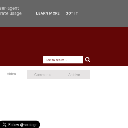
user-agent
erate usage
LEARN MORE
GOT IT
Video
Comments
Archive