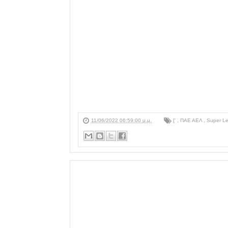
11/06/2022 06:59:00 μ.μ.
['
,
ΠΑΕ ΑΕΛ
,
Super L