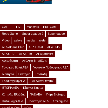
GATE 1
LIVE
Monsters
PRE GAME
Retro Game
Super League 2
Superleague
Video
aelole
media
roster
ΑΕΛ Athens Club
ΑΕΛ Futsal
ΑΕΛ U-15
ΑΕΛ U-17
ΑΕΛ U-19
ΑΕΛ μπάσκετ
Αφιερώματα
Αχιλλέας Νταβέλης
Γυναικείο Βόλεϊ ΑΕΛ
Γυναικείο Ποδόσφαιρο ΑΕΛ
Διαιτησία
Εισιτήρια
Επιστολή
Ερασιτεχνική ΑΕΛ
Η ΑΕΛ είναι παντού
ΙΣΤΟΡΙΑ ΑΕΛ
Κίτρινες Κάρτες
Κύπελλο Ελλάδας
ΠΑΕ ΑΕΛ
Πάμε Στοίχημα
Παλαίμαχοι ΑΕΛ
Προϊστορία ΑΕΛ
Σαν σήμερα