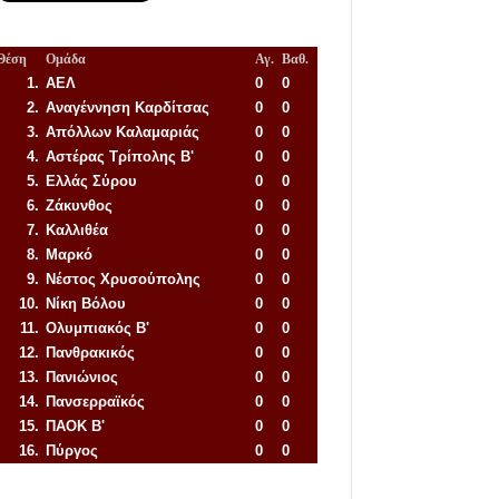
Θέση
Ομάδα
Αγ.
Βαθ.
1.
ΑΕΛ
0
0
2.
Αναγέννηση
Καρδίτσας
0
0
3.
Απόλλων Καλαμαριάς
0
0
4.
Αστέρας Τρίπολης Β'
0
0
5.
Ελλάς Σύρου
0
0
6.
Ζάκυνθος
0
0
7.
Καλλιθέα
0
0
8.
Μαρκό
0
0
9.
Νέστος Χρυσούπολης
0
0
10.
Νίκη Βόλου
0
0
11.
Ολυμπιακός Β'
0
0
12.
Πανθρακικός
0
0
13.
Πανιώνιος
0
0
14.
Πανσερραϊκός
0
0
15.
ΠΑΟΚ Β'
0
0
16.
Πύργος
0
0
Απόλλων Πόντου
22