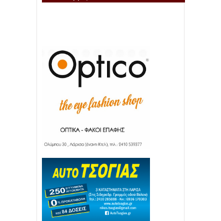
Απόλλων Πόντου
22
11