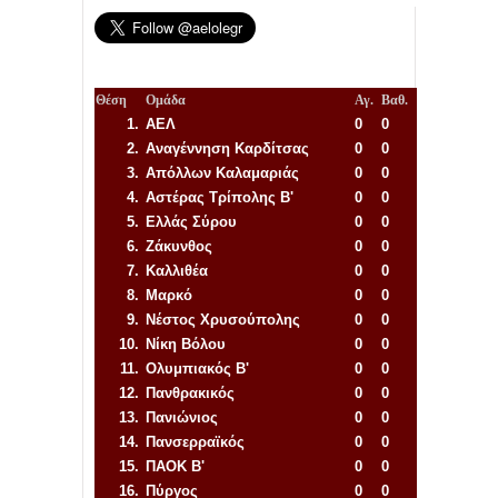
Θέση
Ομάδα
Αγ.
Βαθ.
1.
ΑΕΛ
0
0
2.
Αναγέννηση
Καρδίτσας
0
0
3.
Απόλλων Καλαμαριάς
0
0
4.
Αστέρας Τρίπολης Β'
0
0
5.
Ελλάς Σύρου
0
0
6.
Ζάκυνθος
0
0
7.
Καλλιθέα
0
0
8.
Μαρκό
0
0
9.
Νέστος Χρυσούπολης
0
0
10.
Νίκη Βόλου
0
0
11.
Ολυμπιακός Β'
0
0
12.
Πανθρακικός
0
0
13.
Πανιώνιος
0
0
14.
Πανσερραϊκός
0
0
15.
ΠΑΟΚ Β'
0
0
16.
Πύργος
0
0