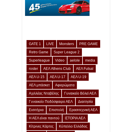
GATE 1
LIVE
Monsters
PRE GAME
Retro Game
Super League 2
Superleague
Video
aelole
media
roster
ΑΕΛ Athens Club
ΑΕΛ Futsal
ΑΕΛ U-15
ΑΕΛ U-17
ΑΕΛ U-19
ΑΕΛ μπάσκετ
Αφιερώματα
Αχιλλέας Νταβέλης
Γυναικείο Βόλεϊ ΑΕΛ
Γυναικείο Ποδόσφαιρο ΑΕΛ
Διαιτησία
Εισιτήρια
Επιστολή
Ερασιτεχνική ΑΕΛ
Η ΑΕΛ είναι παντού
ΙΣΤΟΡΙΑ ΑΕΛ
Κίτρινες Κάρτες
Κύπελλο Ελλάδας