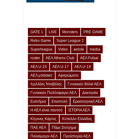
GATE 1
LIVE
Monsters
PRE GAME
Retro Game
Super League 2
Superleague
Video
aelole
media
roster
ΑΕΛ Athens Club
ΑΕΛ Futsal
ΑΕΛ U-15
ΑΕΛ U-17
ΑΕΛ U-19
ΑΕΛ μπάσκετ
Αφιερώματα
Αχιλλέας Νταβέλης
Γυναικείο Βόλεϊ ΑΕΛ
Γυναικείο Ποδόσφαιρο ΑΕΛ
Διαιτησία
Εισιτήρια
Επιστολή
Ερασιτεχνική ΑΕΛ
Η ΑΕΛ είναι παντού
ΙΣΤΟΡΙΑ ΑΕΛ
Κίτρινες Κάρτες
Κύπελλο Ελλάδας
ΠΑΕ ΑΕΛ
Πάμε Στοίχημα
Παλαίμαχοι ΑΕΛ
Προϊστορία ΑΕΛ