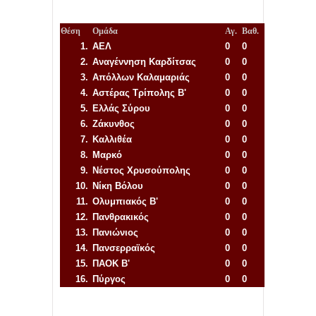
Θέση
Ομάδα
Αγ.
Βαθ.
1.
ΑΕΛ
0
0
2.
Αναγέννηση
Καρδίτσας
0
0
3.
Απόλλων Καλαμαριάς
0
0
4.
Αστέρας Τρίπολης Β'
0
0
5.
Ελλάς Σύρου
0
0
6.
Ζάκυνθος
0
0
7.
Καλλιθέα
0
0
8.
Μαρκό
0
0
9.
Νέστος Χρυσούπολης
0
0
10.
Νίκη Βόλου
0
0
11.
Ολυμπιακός Β'
0
0
12.
Πανθρακικός
0
0
13.
Πανιώνιος
0
0
14.
Πανσερραϊκός
0
0
15.
ΠΑΟΚ Β'
0
0
16.
Πύργος
0
0
Απόλλων Πόντου
22