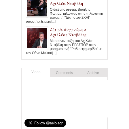
Αχιλλέα Νταβέλη
Ο διεθνής ρέφερι, Βασίλης
Φωτιάς, μιλώντας στην τηλεοπτική
εκπομπή "Δίκη στον ΣΚΑΪ"
υποστήριξε μετα
[...]
Ζήτησε συγγνώμη ο
Αχιλλέας Νταβέλης
Μια συνέντευξη του Αχιλλέα
Νταβέλη στην ΕΡΑΣΠΟΡ στην
μεσημεριανή "Ραδιοεφημερίδα" με
τον Θάνο Μπλού
[...]
Video
Comments
Archive