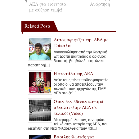
ΑΕΛ για εισιτήρια
Ανάρτηση
με αύξηση τιμής!
Related Posts
Αυτός σφυρίζει την ΑΕΛ με
Τρίκαλα
Ανακοινώθηκε από την Κεντρική
Επιτροπή Διαιτησίας ο ορισμός
διαιτητή, βοηθών διαιτητών και
παρατηρη
[...]
Η πεντάδα της ΑΕΛ
Δείτε τους πέντε ποδοσφαιριστές
οι οποίοι θα αποτελέσουν την
πεντάδα των αρχηγών της ΠΑΕ
ΑΕΛ στο ξε
[...]
Όταν δεν έδιναν καθαρό
πέναλτι στην ΑΕΛ σε
τελικό! (Video)
Με αφορμή, λοιπόν, τον πρώτο
τελικό στην ιστορία της ΑΕΛ, που
διεξήχθη στη Νέα Φιλαδέλφεια πριν 43
[...]
Βασίλης Φωτιάς για