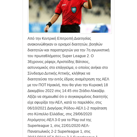
Από την Κεντρική Επιτροπή Διαιτησίας
ανακοινώθηκαν οι ορισμοί διαιτητών, βοηθών
διαιτητών και παρατηρητών για την 7η αγωνιστική
του πρωταθλήματος Super League 2. Ο
36χρονος ρέφερι, Αριστείδης Βάτσιος,
αστυνομικός στο επάγγελμα, ο οποίος ανήκει στο
Σύνδεσμο Δυτικής Αττικής, κλήθηκε να
διαιτητεύσει την εντός έδρας αναμέτρηση της ΑΕΛ
με τον ΠΟΤ Ηρακλή, που θα γίνει την Κυριακή 18
Δεκεμβίου 2022 στις 14:45 στο Στάδιο Αλκαζάρ.
Αξίζει να σημειωθεί ότι ο συγκεκριμένος διαιτητής
είχε σφυρίξει την ΑΕΛ, κατά το παρελθόν, στις
06/10/2021 Διαγόρας Ρόδου-ΑΕΛ 1-2 παράταση
στο Κύπελλο Ελλάδας, στις 29/06/2020
Ατρόμητος-ΑΕΛ 3-0 για τα Play out της
Superleague 1, στις 22/01/2020 ΑΕΛ-
Παναιτωλικός 2-2 Superleague 1, στις