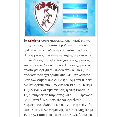
Το
aelole.gr
συγκέντρωσε και σας παραθέτει τις
στοιχηματικές αποδόσεις ομάδων και των δύο
ομίλων για την άνοδο στην Superleague 1. Ο
Πανσερραϊκός είναι αυτή τη στιγμή, σύμφωνα με
τις αποδόσεις που έβγαλαν ξένες στοιχηματικές
εταιρίες για το διαδικτυακό «Πάμε Στοίχημα» το
πρώτο φαβορί για την άνοδο στον όμιλο Α', με
απόδοση που έχει οριστεί στο 1.45. Στη δεύτερη
θέση των φαβορί ακολουθεί η ΑΕΛ με την τιμή να
έχει καθοριστεί στο 3.75. Ακολουθεί ο ΠΑΟΚ Β' με
11 (δεν έχει δικαίωμα ανόδου) η Νίκη Βόλου με
12, η Αναγέννηση Καρδίτσας και ο ΠΟΤ Ηρακλής
με 15. Στον όμιλο Β' πρώτο φαβορί είναι η
Κηφισιά με απόδοση 1.40, ακολουθεί η Καλλιθέα
με 5.75, ο Απόλλων Σμύρνης με 7, η Παναχαϊκή με
10, ο ΟΦ Ιεράπετρας με 16 και η Καλαμάτα με 18.