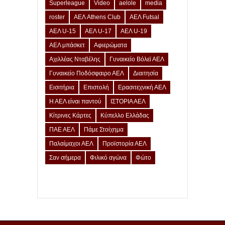
Superleague
Video
aelole
media
roster
ΑΕΛ Athens Club
ΑΕΛ Futsal
ΑΕΛ U-15
ΑΕΛ U-17
ΑΕΛ U-19
ΑΕΛ μπάσκετ
Αφιερώματα
Αχιλλέας Νταβέλης
Γυναικείο Βόλεϊ ΑΕΛ
Γυναικείο Ποδόσφαιρο ΑΕΛ
Διαιτησία
Εισιτήρια
Επιστολή
Ερασιτεχνική ΑΕΛ
Η ΑΕΛ είναι παντού
ΙΣΤΟΡΙΑ ΑΕΛ
Κίτρινες Κάρτες
Κύπελλο Ελλάδας
ΠΑΕ ΑΕΛ
Πάμε Στοίχημα
Παλαίμαχοι ΑΕΛ
Προϊστορία ΑΕΛ
Σαν σήμερα
Φιλικό αγώνα
Φώτο