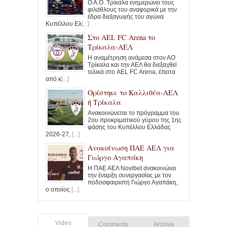
Ο Α.Ο. Τρίκαλα ενημερώνει τους
φιλάθλους του αναφορικά με την
έδρα διεξαγωγής του αγώνα
Κυπέλλου Ελ
[...]
Στο ΑΕL FC Arena το
Τρίκαλα-ΑΕΛ
Η αναμέτρηση ανάμεσα στον ΑΟ
Τρίκαλα και την ΑΕΛ θα διεξαχθεί
τελικά στο AEL FC Arena, έπειτα
από κ
[...]
Ορίστηκε το Καλλιθέα-ΑΕΛ
ή Τρίκαλα
Ανακοινώνεται το πρόγραμμα του
2ου προκριματικού γύρου της 1ης
φάσης του Κυπέλλου Ελλάδας
2026-27,
[...]
Ανακοίνωση ΠΑΕ ΑΕΛ για
Γιώργο Αγαπάκη
Η ΠΑΕ ΑΕΛ Novibet ανακοινώνει
την έναρξη συνεργασίας με τον
ποδοσφαιριστή Γιώργο Αγαπάκη,
ο οποίος
[...]
Video
Comments
Archive