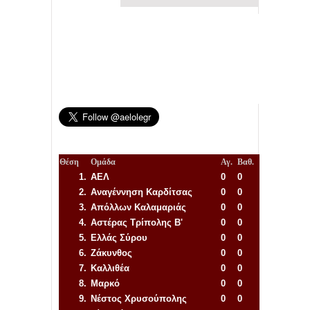
Θέση
Ομάδα
Αγ.
Βαθ.
1.
ΑΕΛ
0
0
2.
Αναγέννηση
Καρδίτσας
0
0
3.
Απόλλων Καλαμαριάς
0
0
4.
Αστέρας Τρίπολης Β'
0
0
5.
Ελλάς Σύρου
0
0
6.
Ζάκυνθος
0
0
7.
Καλλιθέα
0
0
8.
Μαρκό
0
0
9.
Νέστος Χρυσούπολης
0
0