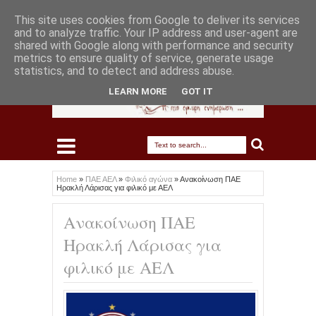
This site uses cookies from Google to deliver its services
and to analyze traffic. Your IP address and user-agent are
shared with Google along with performance and security
metrics to ensure quality of service, generate usage
statistics, and to detect and address abuse.
LEARN MORE
GOT IT
Home
»
ΠΑΕ ΑΕΛ
»
Φιλικό αγώνα
»
Ανακοίνωση ΠΑΕ
Ηρακλή Λάρισας για φιλικό με ΑΕΛ
Ανακοίνωση ΠΑΕ
Ηρακλή Λάρισας για
φιλικό με ΑΕΛ