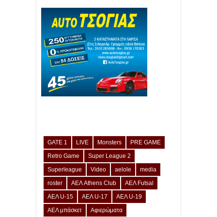
GATE 1
LIVE
Monsters
PRE GAME
Retro Game
Super League 2
Superleague
Video
aelole
media
roster
ΑΕΛ Athens Club
ΑΕΛ Futsal
ΑΕΛ U-15
ΑΕΛ U-17
ΑΕΛ U-19
ΑΕΛ μπάσκετ
Αφιερώματα