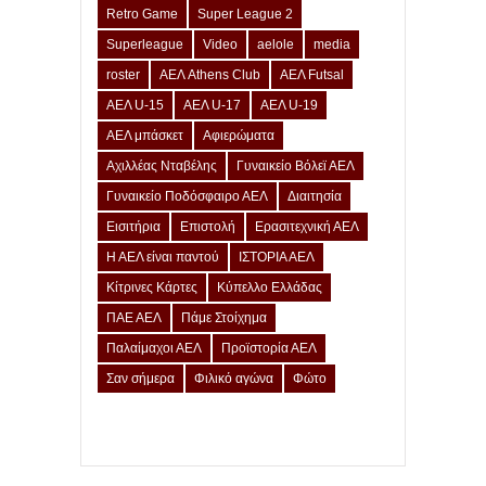
Retro Game
Super League 2
Superleague
Video
aelole
media
roster
ΑΕΛ Athens Club
ΑΕΛ Futsal
ΑΕΛ U-15
ΑΕΛ U-17
ΑΕΛ U-19
ΑΕΛ μπάσκετ
Αφιερώματα
Αχιλλέας Νταβέλης
Γυναικείο Βόλεϊ ΑΕΛ
Γυναικείο Ποδόσφαιρο ΑΕΛ
Διαιτησία
Εισιτήρια
Επιστολή
Ερασιτεχνική ΑΕΛ
Η ΑΕΛ είναι παντού
ΙΣΤΟΡΙΑ ΑΕΛ
Κίτρινες Κάρτες
Κύπελλο Ελλάδας
ΠΑΕ ΑΕΛ
Πάμε Στοίχημα
Παλαίμαχοι ΑΕΛ
Προϊστορία ΑΕΛ
Σαν σήμερα
Φιλικό αγώνα
Φώτο