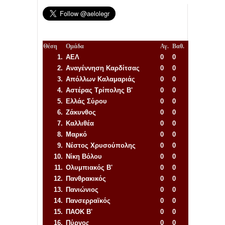
Θέση
Ομάδα
Αγ.
Βαθ.
1.
ΑΕΛ
0
0
2.
Αναγέννηση
Καρδίτσας
0
0
3.
Απόλλων Καλαμαριάς
0
0
4.
Αστέρας Τρίπολης Β'
0
0
5.
Ελλάς Σύρου
0
0
6.
Ζάκυνθος
0
0
7.
Καλλιθέα
0
0
8.
Μαρκό
0
0
9.
Νέστος Χρυσούπολης
0
0
10.
Νίκη Βόλου
0
0
11.
Ολυμπιακός Β'
0
0
12.
Πανθρακικός
0
0
13.
Πανιώνιος
0
0
14.
Πανσερραϊκός
0
0
15.
ΠΑΟΚ Β'
0
0
16.
Πύργος
0
0