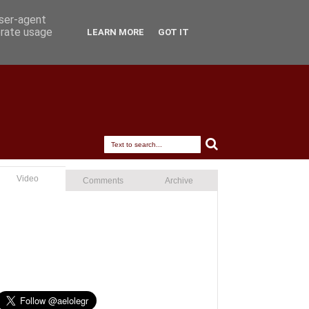
user-agent
erate usage
LEARN MORE
GOT IT
Video
Comments
Archive