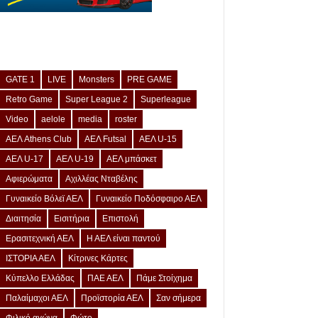
GATE 1
LIVE
Monsters
PRE GAME
Retro Game
Super League 2
Superleague
Video
aelole
media
roster
ΑΕΛ Athens Club
ΑΕΛ Futsal
ΑΕΛ U-15
ΑΕΛ U-17
ΑΕΛ U-19
ΑΕΛ μπάσκετ
Αφιερώματα
Αχιλλέας Νταβέλης
Γυναικείο Βόλεϊ ΑΕΛ
Γυναικείο Ποδόσφαιρο ΑΕΛ
Διαιτησία
Εισιτήρια
Επιστολή
Ερασιτεχνική ΑΕΛ
Η ΑΕΛ είναι παντού
ΙΣΤΟΡΙΑ ΑΕΛ
Κίτρινες Κάρτες
Κύπελλο Ελλάδας
ΠΑΕ ΑΕΛ
Πάμε Στοίχημα
Παλαίμαχοι ΑΕΛ
Προϊστορία ΑΕΛ
Σαν σήμερα