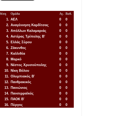
Θέση
Ομάδα
Αγ.
Βαθ.
1.
ΑΕΛ
0
0
2.
Αναγέννηση
Καρδίτσας
0
0
3.
Απόλλων Καλαμαριάς
0
0
4.
Αστέρας Τρίπολης Β'
0
0
5.
Ελλάς Σύρου
0
0
6.
Ζάκυνθος
0
0
7.
Καλλιθέα
0
0
8.
Μαρκό
0
0
9.
Νέστος Χρυσούπολης
0
0
10.
Νίκη Βόλου
0
0
11.
Ολυμπιακός Β'
0
0
12.
Πανθρακικός
0
0
13.
Πανιώνιος
0
0
14.
Πανσερραϊκός
0
0
15.
ΠΑΟΚ Β'
0
0
16.
Πύργος
0
0
Απόλλων Πόντου
22