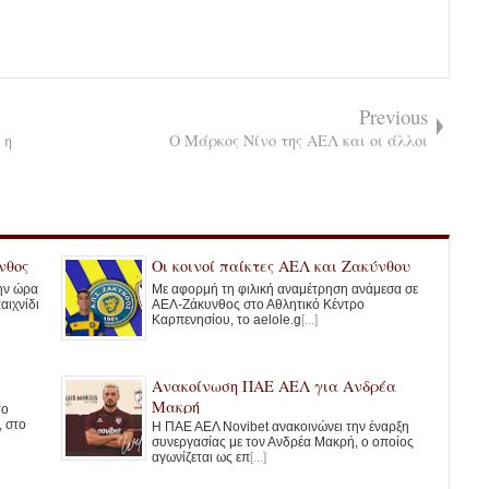
Previous
 η
Ο Μάρκος Νίνο της ΑΕΛ και οι άλλοι
νθος
Οι κοινοί παίκτες ΑΕΛ και Ζακύνθου
την ώρα
Με αφορμή τη φιλική αναμέτρηση ανάμεσα σε
αιχνίδι
ΑΕΛ-Ζάκυνθος στο Αθλητικό Κέντρο
Καρπενησίου, το aelole.g
[...]
Ανακοίνωση ΠΑΕ ΑΕΛ για Ανδρέα
Μακρή
το
, στο
Η ΠΑΕ ΑΕΛ Novibet ανακοινώνει την έναρξη
συνεργασίας με τον Ανδρέα Μακρή, ο οποίος
αγωνίζεται ως επ
[...]