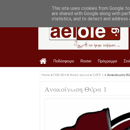
LATEST
2:36 PM
Ανακοίνωση ΠΑΕ ΑΕΛ για Ανδρέα Μακρή
This site uses cookies from Google to 
are shared with Google along with per
statistics, and to detect and address 
Ποδόσφαιρο
Roster
Πρόγραμμα
Στο
Home
»
ΠΑΕ ΑΕΛ
»
Φιλικό αγώνα
»
GATE 1
»
Ανακοίνωση Θύ
Ανακοίνωση Θύρα 1