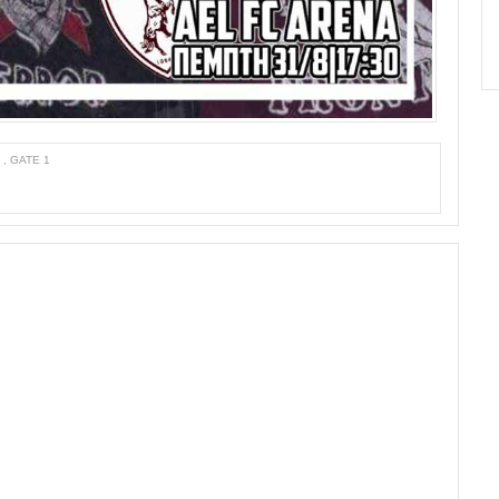
α
,
GATE 1