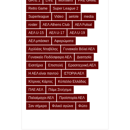
GATE 1
LIVE
Monsters
PRE GAME
Retro Game
Super League 2
Superleague
Video
aelole
media
roster
ΑΕΛ Athens Club
ΑΕΛ Futsal
ΑΕΛ U-15
ΑΕΛ U-17
ΑΕΛ U-19
ΑΕΛ μπάσκετ
Αφιερώματα
Αχιλλέας Νταβέλης
Γυναικείο Βόλεϊ ΑΕΛ
Γυναικείο Ποδόσφαιρο ΑΕΛ
Διαιτησία
Εισιτήρια
Επιστολή
Ερασιτεχνική ΑΕΛ
Η ΑΕΛ είναι παντού
ΙΣΤΟΡΙΑ ΑΕΛ
Κίτρινες Κάρτες
Κύπελλο Ελλάδας
ΠΑΕ ΑΕΛ
Πάμε Στοίχημα
Παλαίμαχοι ΑΕΛ
Προϊστορία ΑΕΛ
Σαν σήμερα
Φιλικό αγώνα
Φώτο