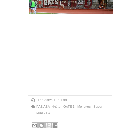
11/05/2023 10:51:00 μ.μ.
ΠΑΕ ΑΕΛ
,
Φώτο
,
GATE 1
,
Monsters
,
Super
League 2