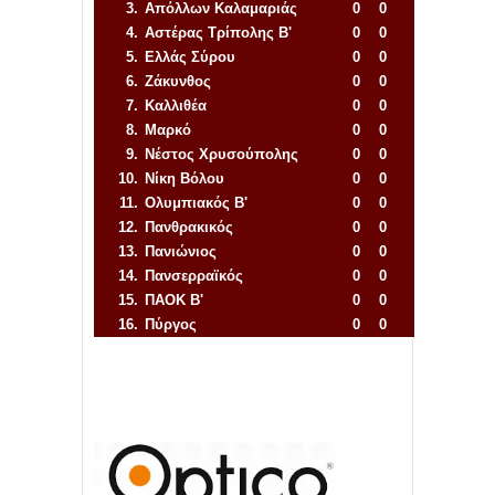
3.
Απόλλων Καλαμαριάς
0
0
4.
Αστέρας Τρίπολης Β'
0
0
5.
Ελλάς Σύρου
0
0
6.
Ζάκυνθος
0
0
7.
Καλλιθέα
0
0
8.
Μαρκό
0
0
9.
Νέστος Χρυσούπολης
0
0
10.
Νίκη Βόλου
0
0
11.
Ολυμπιακός Β'
0
0
12.
Πανθρακικός
0
0
13.
Πανιώνιος
0
0
14.
Πανσερραϊκός
0
0
15.
ΠΑΟΚ Β'
0
0
16.
Πύργος
0
0
Απόλλων Πόντου
22
11