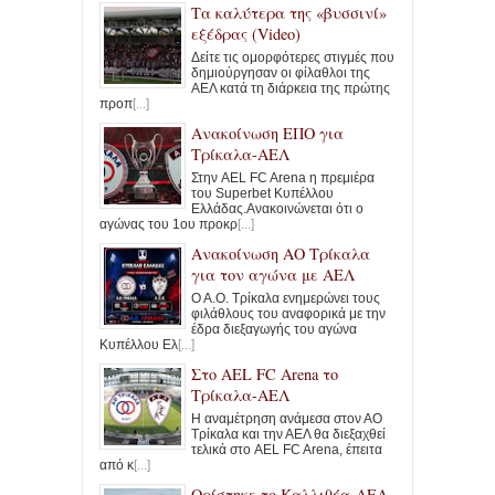
Τα καλύτερα της «βυσσινί»
εξέδρας (Video)
Δείτε τις ομορφότερες στιγμές που
δημιούργησαν οι φίλαθλοι της
ΑΕΛ κατά τη διάρκεια της πρώτης
προπ
[...]
Ανακοίνωση ΕΠΟ για
Τρίκαλα-ΑΕΛ
Στην AEL FC Arena η πρεμιέρα
του Superbet Κυπέλλου
Ελλάδας.Ανακοινώνεται ότι ο
αγώνας του 1ου προκρ
[...]
Ανακοίνωση ΑΟ Τρίκαλα
για τον αγώνα με ΑΕΛ
Ο Α.Ο. Τρίκαλα ενημερώνει τους
φιλάθλους του αναφορικά με την
έδρα διεξαγωγής του αγώνα
Κυπέλλου Ελ
[...]
Στο ΑΕL FC Arena το
Τρίκαλα-ΑΕΛ
Η αναμέτρηση ανάμεσα στον ΑΟ
Τρίκαλα και την ΑΕΛ θα διεξαχθεί
τελικά στο AEL FC Arena, έπειτα
από κ
[...]
Ορίστηκε το Καλλιθέα-ΑΕΛ