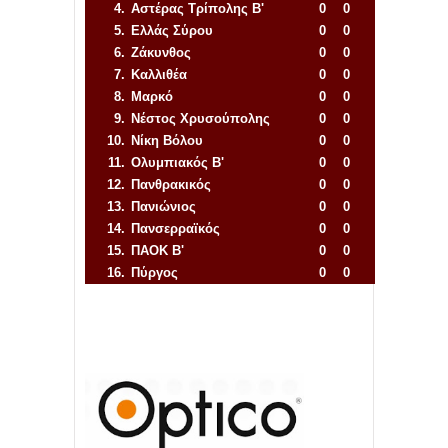
4.
Αστέρας Τρίπολης Β'
0
0
5.
Ελλάς Σύρου
0
0
6.
Ζάκυνθος
0
0
7.
Καλλιθέα
0
0
8.
Μαρκό
0
0
9.
Νέστος Χρυσούπολης
0
0
10.
Νίκη Βόλου
0
0
11.
Ολυμπιακός Β'
0
0
12.
Πανθρακικός
0
0
13.
Πανιώνιος
0
0
14.
Πανσερραϊκός
0
0
15.
ΠΑΟΚ Β'
0
0
16.
Πύργος
0
0
Απόλλων Πόντου
22
11