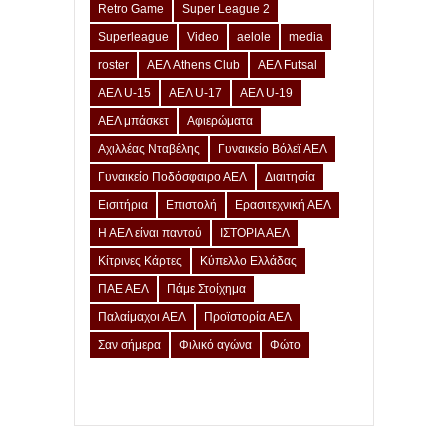
Retro Game
Super League 2
Superleague
Video
aelole
media
roster
ΑΕΛ Athens Club
ΑΕΛ Futsal
ΑΕΛ U-15
ΑΕΛ U-17
ΑΕΛ U-19
ΑΕΛ μπάσκετ
Αφιερώματα
Αχιλλέας Νταβέλης
Γυναικείο Βόλεϊ ΑΕΛ
Γυναικείο Ποδόσφαιρο ΑΕΛ
Διαιτησία
Εισιτήρια
Επιστολή
Ερασιτεχνική ΑΕΛ
Η ΑΕΛ είναι παντού
ΙΣΤΟΡΙΑ ΑΕΛ
Κίτρινες Κάρτες
Κύπελλο Ελλάδας
ΠΑΕ ΑΕΛ
Πάμε Στοίχημα
Παλαίμαχοι ΑΕΛ
Προϊστορία ΑΕΛ
Σαν σήμερα
Φιλικό αγώνα
Φώτο