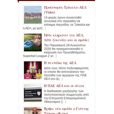
Προϊστορία Τρίκαλα-ΑΕΛ
(Video)
14 φορές έχουν συναντηθεί
συνολικά στο παρελθόν σε
επίσημα παιχνίδια, τα Τρίκαλα και
η ΑΕΛ, με γηπ
[...]
Πότε κληρώνει για ΑΕΛ,
πότε ξεκινάει και οι ομάδες
Την Παρασκευή 28 Αυγούστου
2026 θα πραγματοποιηθεί η
κλήρωση του Πρωταθλήματος
Superbet League 2 γι
[...]
Η πεντάδα της ΑΕΛ
Δείτε τους πέντε ποδοσφαιριστές
οι οποίοι θα αποτελέσουν την
πεντάδα των αρχηγών της ΠΑΕ
ΑΕΛ στο ξε
[...]
Η ΠΑΕ ΑΕΛ και οι άλλοι
Η διαδικασία χορήγησης των
πιστοποιητικών συμμετοχής από
την Επιτροπή Επαγγελματικού
Αθλητισμού (
[...]
Βρήκε νέα ομάδα ο Γιάννης
Τάτσης (Φώτο)