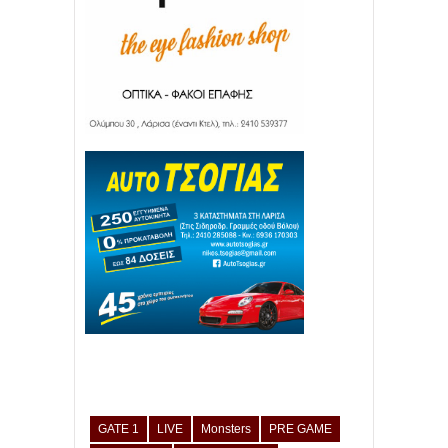
GATE 1
LIVE
Monsters
PRE GAME