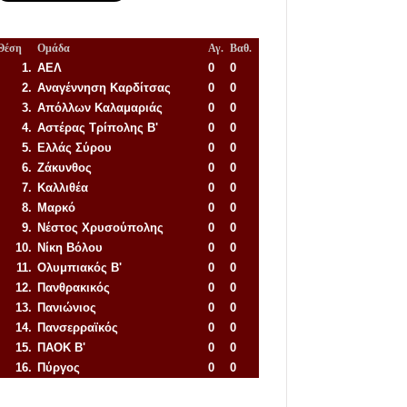
Θέση
Ομάδα
Αγ.
Βαθ.
1.
ΑΕΛ
0
0
2.
Αναγέννηση
Καρδίτσας
0
0
3.
Απόλλων Καλαμαριάς
0
0
4.
Αστέρας Τρίπολης Β'
0
0
5.
Ελλάς Σύρου
0
0
6.
Ζάκυνθος
0
0
7.
Καλλιθέα
0
0
8.
Μαρκό
0
0
9.
Νέστος Χρυσούπολης
0
0
10.
Νίκη Βόλου
0
0
11.
Ολυμπιακός Β'
0
0
12.
Πανθρακικός
0
0
13.
Πανιώνιος
0
0
14.
Πανσερραϊκός
0
0
15.
ΠΑΟΚ Β'
0
0
16.
Πύργος
0
0
Απόλλων Πόντου
22