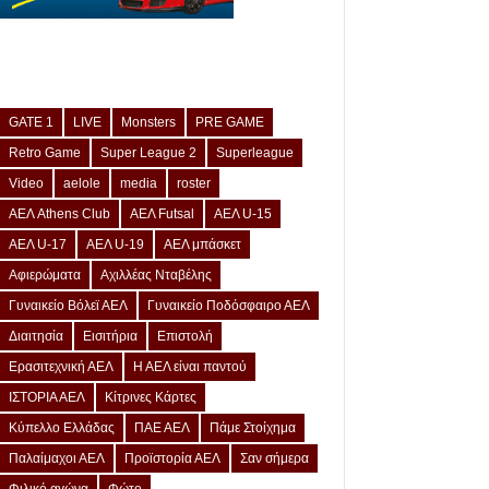
GATE 1
LIVE
Monsters
PRE GAME
Retro Game
Super League 2
Superleague
Video
aelole
media
roster
ΑΕΛ Athens Club
ΑΕΛ Futsal
ΑΕΛ U-15
ΑΕΛ U-17
ΑΕΛ U-19
ΑΕΛ μπάσκετ
Αφιερώματα
Αχιλλέας Νταβέλης
Γυναικείο Βόλεϊ ΑΕΛ
Γυναικείο Ποδόσφαιρο ΑΕΛ
Διαιτησία
Εισιτήρια
Επιστολή
Ερασιτεχνική ΑΕΛ
Η ΑΕΛ είναι παντού
ΙΣΤΟΡΙΑ ΑΕΛ
Κίτρινες Κάρτες
Κύπελλο Ελλάδας
ΠΑΕ ΑΕΛ
Πάμε Στοίχημα
Παλαίμαχοι ΑΕΛ
Προϊστορία ΑΕΛ
Σαν σήμερα