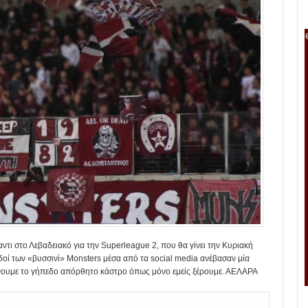
τι στο Λεβαδειακό για την Superleague 2, που θα γίνει την Κυριακή
δοί των «βυσσινί» Monsters μέσα από τα social media ανέβασαν μία
άνουμε το γήπεδο απόρθητο κάστρο όπως μόνο εμείς ξέρουμε. ΑΕΛΑΡΑ