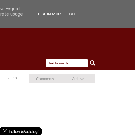
user-agent
erate usage
LEARN MORE
GOT IT
Video
Comments
Archive