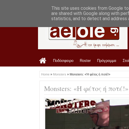
LATEST
12:17 PM
Πότε κληρώνει για ΑΕΛ, πότε ξεκινάει κα
This site uses cookies from Google to 
are shared with Google along with per
statistics, and to detect and address 
Ποδόσφαιρο
Roster
Πρόγραμμα
Στο
Home
»
Monsters
»
Monsters: «Ή φέτος ή ποτέ!»
Monsters: «Ή φέτος ή ποτέ!»