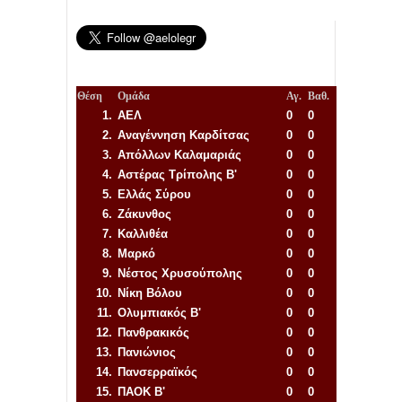
Θέση
Ομάδα
Αγ.
Βαθ.
1.
ΑΕΛ
0
0
2.
Αναγέννηση
Καρδίτσας
0
0
3.
Απόλλων Καλαμαριάς
0
0
4.
Αστέρας Τρίπολης Β'
0
0
5.
Ελλάς Σύρου
0
0
6.
Ζάκυνθος
0
0
7.
Καλλιθέα
0
0
8.
Μαρκό
0
0
9.
Νέστος Χρυσούπολης
0
0
10.
Νίκη Βόλου
0
0
11.
Ολυμπιακός Β'
0
0
12.
Πανθρακικός
0
0
13.
Πανιώνιος
0
0
14.
Πανσερραϊκός
0
0
15.
ΠΑΟΚ Β'
0
0