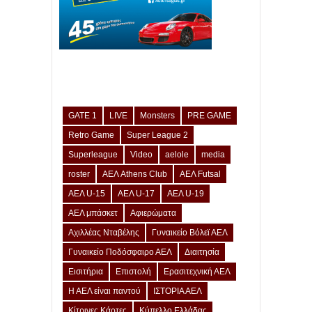
GATE 1
LIVE
Monsters
PRE GAME
Retro Game
Super League 2
Superleague
Video
aelole
media
roster
ΑΕΛ Athens Club
ΑΕΛ Futsal
ΑΕΛ U-15
ΑΕΛ U-17
ΑΕΛ U-19
ΑΕΛ μπάσκετ
Αφιερώματα
Αχιλλέας Νταβέλης
Γυναικείο Βόλεϊ ΑΕΛ
Γυναικείο Ποδόσφαιρο ΑΕΛ
Διαιτησία
Εισιτήρια
Επιστολή
Ερασιτεχνική ΑΕΛ
Η ΑΕΛ είναι παντού
ΙΣΤΟΡΙΑ ΑΕΛ
Κίτρινες Κάρτες
Κύπελλο Ελλάδας