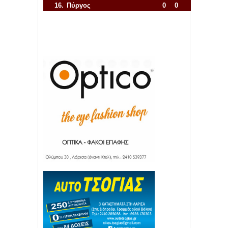
16.
Πύργος
0
0
Απόλλων Πόντου
22
11