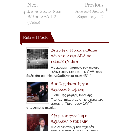
Next
Previous
Στιγμιότυπα Νίκη
Αποτελέσματα
Βόλου-ΑΕΛ 1-2
Super League 2
(Video)
Related Posts
Όταν δεν έδιναν καθαρό
πέναλτι στην ΑΕΛ σε
τελικό! (Video)
Με αφορμή, λοιπόν, τον πρώτο
τελικό στην ιστορία της ΑΕΛ, που
διεξήχθη στη Νέα Φιλαδέλφεια πριν 43
[...]
Βασίλης Φωτιάς για
Αχιλλέα Νταβέλη
Ο διεθνής ρέφερι, Βασίλης
Φωτιάς, μιλώντας στην τηλεοπτική
εκπομπή "Δίκη στον ΣΚΑΪ"
υποστήριξε μετα
[...]
Ζήτησε συγγνώμη ο
Αχιλλέας Νταβέλης
Μια συνέντευξη του Αχιλλέα