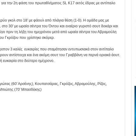
7 για την 2η φάση του πρωταθλήματος SL K17 εκτός έδρας με αντίπαλο
 κρύο γκολ στο 18′ με φάουλ από πλάγια θέση (1-0). Η ομάδα μας με
στο 30′ με ωραία σέντρα του Όντου και εναέριο γυριστό σουτ δοκάρι και
λίγο πριν τη λήξη του ημιχρόνου μετά από ωραία σέντρα του Αβραμούλη
του Γκρόζου που χρίστηκε σκόρερ.
άχιστον 3 καλές ευκαιρίες που σταμάτησαν εντυπωσιακά στον αντίπαλο
ρουν αντίστοιχα και ένα ακόμη σουτ του Γραββάνη να περνά οριακά άουτ.
λή ευκαιρία στο δεύτερο ημίχρονο.
ιώτας (60′ Αρσένης), Κουπατσάρας, Γκρόζος, Αβραμούλης, Ρίζος,
 Μπιώτης (70′ Μπασδέκης)