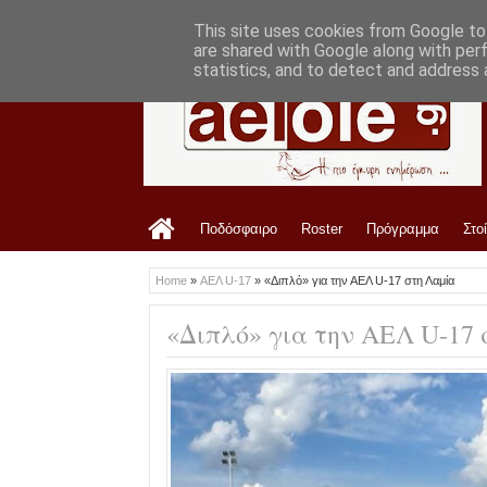
LATEST
10:54 AM
Ανακοίνωση ΠΑΕ ΑΕΛ για Κώστα Παπα
This site uses cookies from Google to 
are shared with Google along with per
statistics, and to detect and address 
Ποδόσφαιρο
Roster
Πρόγραμμα
Στο
Home
»
ΑΕΛ U-17
»
«Διπλό» για την ΑΕΛ U-17 στη Λαμία
«Διπλό» για την ΑΕΛ U-17 