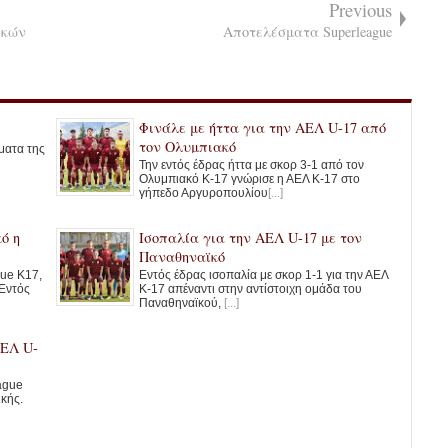
Previous
ικών
Αποτελέσματα Superleague
Φινάλε με ήττα για την ΑΕΛ U-17 από
τον Ολυμπιακό
ματα της
Την εντός έδρας ήττα με σκορ 3-1 από τον
Ολυμπιακό Κ-17 γνώρισε η ΑΕΛ Κ-17 στο
γήπεδο Αργυροπουλίου
[...]
ό η
Ισοπαλία για την ΑΕΛ U-17 με τον
Παναθηναϊκό
ue K17,
Εντός έδρας ισοπαλία με σκορ 1-1 για την ΑΕΛ
 Εντός
Κ-17 απέναντι στην αντίστοιχη ομάδα του
Παναθηναϊκού,
[...]
ΑΕΛ U-
ague
ικής.