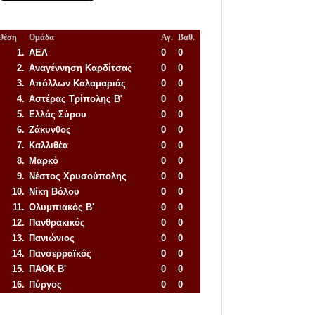
Θέση
Ομάδα
Αγ.
Βαθ.
1.
ΑΕΛ
0
0
2.
Αναγέννηση
Καρδίτσας
0
0
3.
Απόλλων Καλαμαριάς
0
0
4.
Αστέρας Τρίπολης Β'
0
0
5.
Ελλάς Σύρου
0
0
6.
Ζάκυνθος
0
0
7.
Καλλιθέα
0
0
8.
Μαρκό
0
0
9.
Νέστος Χρυσούπολης
0
0
10.
Νίκη Βόλου
0
0
11.
Ολυμπιακός Β'
0
0
12.
Πανθρακικός
0
0
13.
Πανιώνιος
0
0
14.
Πανσερραϊκός
0
0
15.
ΠΑΟΚ Β'
0
0
16.
Πύργος
0
0
Απόλλων Πόντου
22