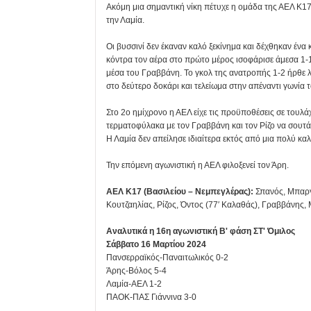
Ακόμη μια σημαντική νίκη πέτυχε η ομάδα της ΑΕΛ Κ1
την Λαμία.
Οι βυσσινί δεν έκαναν καλό ξεκίνημα και δέχθηκαν ένα
κόντρα τον αέρα στο πρώτο μέρος ισοφάρισε άμεσα 1-1 
μέσα του Γραββάνη. Το γκολ της ανατροπής 1-2 ήρθε 
στο δεύτερο δοκάρι και τελείωμα στην απέναντι γωνία 
Στο 2ο ημίχρονο η ΑΕΛ είχε τις προϋποθέσεις σε τουλ
τερματοφύλακα με τον Γραββάνη και τον Ρίζο να σουτά
Η Λαμία δεν απείλησε ιδιαίτερα εκτός από μια πολύ κα
Την επόμενη αγωνιστική η ΑΕΛ φιλοξενεί τον Άρη.
ΑΕΛ Κ17 (Βασιλείου – Νεμπεγλέρας):
Σπανός, Μπαργ
Κουτζαηλίας, Ρίζος, Όντος (77′ Καλαθάς), Γραββάνης,
Αναλυτικά η 16η αγωνιστική Β' φάση ΣΤ' Όμιλος
Σάββατο 16 Μαρτίου 2024
Πανσερραϊκός-Παναιτωλικός 0-2
Άρης-Βόλος 5-4
Λαμία-ΑΕΛ 1-2
ΠΑΟΚ-ΠΑΣ Γιάννινα 3-0