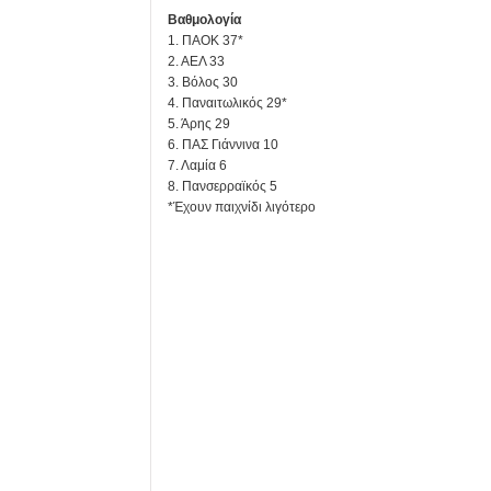
Βαθμολογία
1. ΠΑΟΚ 37*
2. ΑΕΛ 33
3. Βόλος 30
4. Παναιτωλικός 29*
5. Άρης 29
6. ΠΑΣ Γιάννινα 10
7. Λαμία 6
8. Πανσερραϊκός 5
*Έχουν παιχνίδι λιγότερο