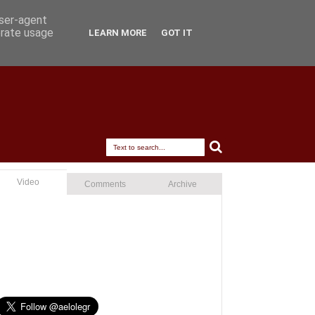
user-agent
erate usage
LEARN MORE
GOT IT
Video
Comments
Archive