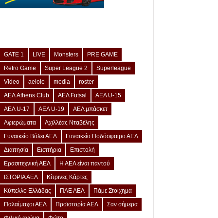
GATE 1
LIVE
Monsters
PRE GAME
Retro Game
Super League 2
Superleague
Video
aelole
media
roster
ΑΕΛ Athens Club
ΑΕΛ Futsal
ΑΕΛ U-15
ΑΕΛ U-17
ΑΕΛ U-19
ΑΕΛ μπάσκετ
Αφιερώματα
Αχιλλέας Νταβέλης
Γυναικείο Βόλεϊ ΑΕΛ
Γυναικείο Ποδόσφαιρο ΑΕΛ
Διαιτησία
Εισιτήρια
Επιστολή
Ερασιτεχνική ΑΕΛ
Η ΑΕΛ είναι παντού
ΙΣΤΟΡΙΑ ΑΕΛ
Κίτρινες Κάρτες
Κύπελλο Ελλάδας
ΠΑΕ ΑΕΛ
Πάμε Στοίχημα
Παλαίμαχοι ΑΕΛ
Προϊστορία ΑΕΛ
Σαν σήμερα