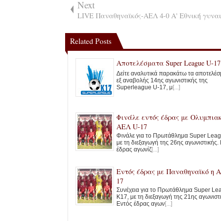
Next
LIVE Παναθηναϊκός-ΑΕΛ 4-0 Α' Εθνική γυνα
Related Posts
Αποτελέσματα Super League U-17
Δείτε αναλυτικά παρακάτω τα αποτελέσ
εξ αναβολής 14ης αγωνιστικής της
Superleague U-17, μ
[...]
Φινάλε εντός έδρας με Ολυμπιακ
ΑΕΛ U-17
Φινάλε για το Πρωτάθλημα Super Leag
με τη διεξαγωγή της 26ης αγωνιστικής.
έδρας αγωνίζ
[...]
Εντός έδρας με Παναθηναϊκό η 
17
Συνέχεια για το Πρωτάθλημα Super Le
K17, με τη διεξαγωγή της 21ης αγωνιστ
Εντός έδρας αγων
[...]