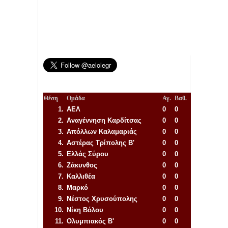
Θέση
Ομάδα
Αγ.
Βαθ.
1.
ΑΕΛ
0
0
2.
Αναγέννηση
Καρδίτσας
0
0
3.
Απόλλων Καλαμαριάς
0
0
4.
Αστέρας Τρίπολης Β'
0
0
5.
Ελλάς Σύρου
0
0
6.
Ζάκυνθος
0
0
7.
Καλλιθέα
0
0
8.
Μαρκό
0
0
9.
Νέστος Χρυσούπολης
0
0
10.
Νίκη Βόλου
0
0
11.
Ολυμπιακός Β'
0
0