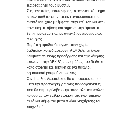
εξαιρέσεις για τους βυσσινί.
Στις τελευταίες προπονήσεις το αγωνιστικό τμήμα
επικεντρώθηκε στην τακτική αντιμετώπιση του
αντιπάλου, χθες με έμφαση στην επίθεση και στην
αρνητική μετάβαση και σήμερα στην άμυνα με
θετική μετάβαση και με παιχνίδι σε πραγματικές
συνθήκες.
Παρότι η ομάδες θα αγωνιστούν χωρίς
βαθμολογικό ενδιαφέρον η ΑΕΛ θέλει να δώσει
δείγματα σοβαρής προσέγγισης και αξιολόγησης
απέναντι στην ΑΕΚ Β’, μιας ομάδας που διαθέτει
καλά στοιχεία και τακτική σε ένα παιχνίδι
σημαντικού βαθμού δυσκολίας.
Ο κ. Παύλος Δερμιτζάκης θα αποφασίσει αύριο
μετά την προπόνηση για τους ποδοσφαιριστές
που θα συμπεριλάβει στην αποστολή του αγώνα
κρίνοντας τον βαθμό ετοιμότητας των παικτών
αλλά και σύμφωνα με τα πλάνα διαχείρισης του
παιχνιδιού.