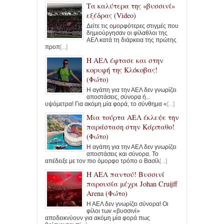
Τα καλύτερα της «βυσσινί»
εξέδρας (Video)
Δείτε τις ομορφότερες στιγμές που
δημιούργησαν οι φίλαθλοι της
ΑΕΛ κατά τη διάρκεια της πρώτης
προπ
[...]
Η ΑΕΛ έφτασε και στην
κορυφή της Κλόκοβας!
(Φώτο)
Η αγάπη για την ΑΕΛ δεν γνωρίζει
αποστάσεις, σύνορα ή...
υψόμετρα! Για ακόμη μία φορά, το σύνθημα «
[...]
Μια τούρτα ΑΕΛ έκλεψε την
παράσταση στην Κάρπαθο!
(Φώτο)
Η αγάπη για την ΑΕΛ δεν γνωρίζει
αποστάσεις και σύνορα. Το
απέδειξε με τον πιο όμορφο τρόπο ο Βασίλ
[...]
Η ΑΕΛ παντού! Βυσσινί
παρουσία μέχρι Johan Cruijff
Arena (Φώτο)
Η ΑΕΛ δεν γνωρίζει σύνορα! Οι
φίλοι των «βυσσινί»
αποδεικνύουν για ακόμη μία φορά πως