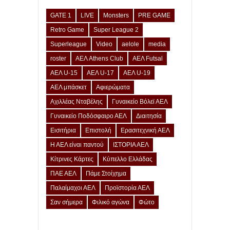
GATE 1
LIVE
Monsters
PRE GAME
Retro Game
Super League 2
Superleague
Video
aelole
media
roster
ΑΕΛ Athens Club
ΑΕΛ Futsal
ΑΕΛ U-15
ΑΕΛ U-17
ΑΕΛ U-19
ΑΕΛ μπάσκετ
Αφιερώματα
Αχιλλέας Νταβέλης
Γυναικείο Βόλεϊ ΑΕΛ
Γυναικείο Ποδόσφαιρο ΑΕΛ
Διαιτησία
Εισιτήρια
Επιστολή
Ερασιτεχνική ΑΕΛ
Η ΑΕΛ είναι παντού
ΙΣΤΟΡΙΑ ΑΕΛ
Κίτρινες Κάρτες
Κύπελλο Ελλάδας
ΠΑΕ ΑΕΛ
Πάμε Στοίχημα
Παλαίμαχοι ΑΕΛ
Προϊστορία ΑΕΛ
Σαν σήμερα
Φιλικό αγώνα
Φώτο