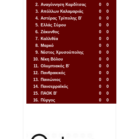
2.
Αναγέννηση
Καρδίτσας
0
0
3.
Απόλλων Καλαμαριάς
0
0
4.
Αστέρας Τρίπολης Β'
0
0
5.
Ελλάς Σύρου
0
0
6.
Ζάκυνθος
0
0
7.
Καλλιθέα
0
0
8.
Μαρκό
0
0
9.
Νέστος Χρυσούπολης
0
0
10.
Νίκη Βόλου
0
0
11.
Ολυμπιακός Β'
0
0
12.
Πανθρακικός
0
0
13.
Πανιώνιος
0
0
14.
Πανσερραϊκός
0
0
15.
ΠΑΟΚ Β'
0
0
16.
Πύργος
0
0
Απόλλων Πόντου
22
11