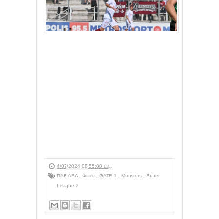
4/07/2024 08:55:00 μ.μ.
ΠΑΕ ΑΕΛ
,
Φώτο
,
GATE 1
,
Monsters
,
Super
League 2