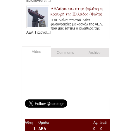
βρίσκονται π
[...]
ΑΕΛάρα και στην ψηλότερη
κορυφή της Ελλάδος (Φώτο)
Η ΑΕΛ είναι παντού. Δείτε
φωτογραφίες με κασκόλ της ΑΕΛ,
που μας έστειλε ο φίλαθλος της
ΑΕΛ, Γιώργο
[...]
Video
Comments
Archive
Θέση
Ομάδα
Αγ.
Βαθ.
1.
ΑΕΛ
0
0