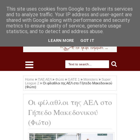
This site uses cookies from Google to deliver its services
and to analyze traffic. Your IP address and user-agent are
shared with Google along with performance and security
metrics to ensure quality of service, generate usage
statistics, and to detect and address abuse.
LEARN MORE
GOT IT
Home
»
ΠΑΕ ΑΕΛ
»
Φώτο
»
GATE 1
»
Monsters
»
Super
League 2
»
Οι φίλαθλοι της ΑΕΛ στο Γήπεδο Μακεδονικού
(Φώτο)
Οι φίλαθλοι της ΑΕΛ στο
Γήπεδο Μακεδονικού
(Φώτο)