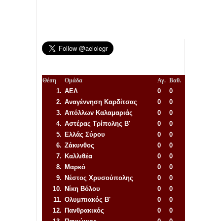
Θέση
Ομάδα
Αγ.
Βαθ.
1.
ΑΕΛ
0
0
2.
Αναγέννηση
Καρδίτσας
0
0
3.
Απόλλων Καλαμαριάς
0
0
4.
Αστέρας Τρίπολης Β'
0
0
5.
Ελλάς Σύρου
0
0
6.
Ζάκυνθος
0
0
7.
Καλλιθέα
0
0
8.
Μαρκό
0
0
9.
Νέστος Χρυσούπολης
0
0
10.
Νίκη Βόλου
0
0
11.
Ολυμπιακός Β'
0
0
12.
Πανθρακικός
0
0