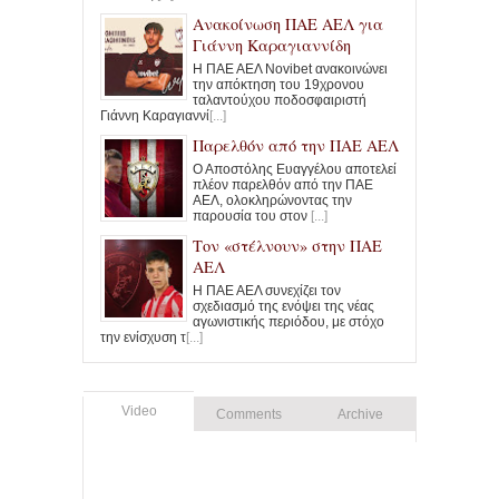
Ανακοίνωση ΠΑΕ ΑΕΛ για
Γιάννη Καραγιαννίδη
Η ΠΑΕ ΑΕΛ Novibet ανακοινώνει
την απόκτηση του 19χρονου
ταλαντούχου ποδοσφαιριστή
Γιάννη Καραγιαννί
[...]
Παρελθόν από την ΠΑΕ ΑΕΛ
Ο Αποστόλης Ευαγγέλου αποτελεί
πλέον παρελθόν από την ΠΑΕ
ΑΕΛ, ολοκληρώνοντας την
παρουσία του στον
[...]
Τον «στέλνουν» στην ΠΑΕ
ΑΕΛ
Η ΠΑΕ ΑΕΛ συνεχίζει τον
σχεδιασμό της ενόψει της νέας
αγωνιστικής περιόδου, με στόχο
την ενίσχυση τ
[...]
Video
Comments
Archive