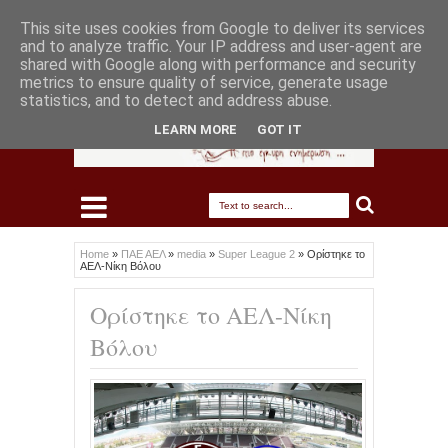
This site uses cookies from Google to deliver its services
and to analyze traffic. Your IP address and user-agent are
shared with Google along with performance and security
metrics to ensure quality of service, generate usage
statistics, and to detect and address abuse.
LEARN MORE
GOT IT
Home
»
ΠΑΕ ΑΕΛ
»
media
»
Super League 2
»
Ορίστηκε το
ΑΕΛ-Νίκη Βόλου
Ορίστηκε το ΑΕΛ-Νίκη
Βόλου