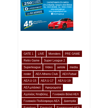
GATE 1
LIVE
Monsters
PRE GAME
Retro Game
Super League 2
Superleague
Video
aelole
media
roster
ΑΕΛ Athens Club
ΑΕΛ Futsal
ΑΕΛ U-15
ΑΕΛ U-17
ΑΕΛ U-19
ΑΕΛ μπάσκετ
Αφιερώματα
Αχιλλέας Νταβέλης
Γυναικείο Βόλεϊ ΑΕΛ
Γυναικείο Ποδόσφαιρο ΑΕΛ
Διαιτησία
Εισιτήρια
Επιστολή
Ερασιτεχνική ΑΕΛ