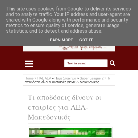
This site uses cookies from Google to deliver its services
and to analyze traffic. Your IP address and user-agent are
shared with Google along with performance and security
metrics to ensure quality of service, generate usage
statistics, and to detect and address abuse.
LEARN MORE
GOT IT
Home
»
ΠΑΕ ΑΕΛ
»
Πάμε Στοίχημα
»
Super League 2
»
Τι
αποδόσεις δίνουν οι εταιρίες για ΑΕΛ-Μακεδονικός
Τι αποδόσεις δίνουν οι
εταιρίες για ΑΕΛ-
Μακεδονικός