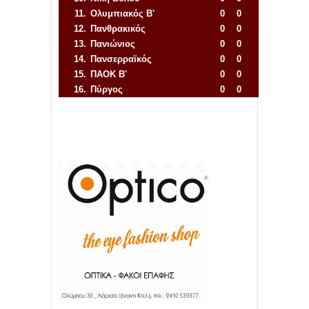
11.
Ολυμπιακός Β'
0
0
12.
Πανθρακικός
0
0
13.
Πανιώνιος
0
0
14.
Πανσερραϊκός
0
0
15.
ΠΑΟΚ Β'
0
0
16.
Πύργος
0
0
Απόλλων Πόντου
22
11