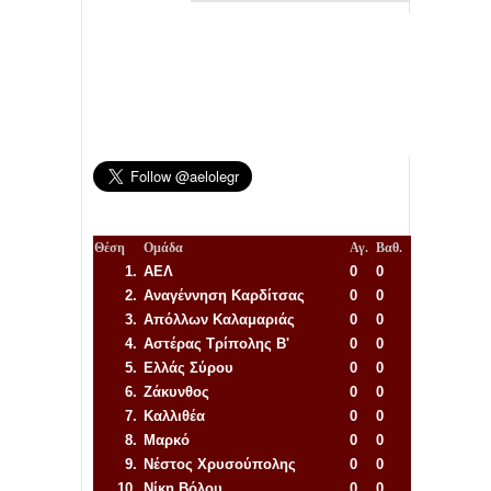
Θέση
Ομάδα
Αγ.
Βαθ.
1.
ΑΕΛ
0
0
2.
Αναγέννηση
Καρδίτσας
0
0
3.
Απόλλων Καλαμαριάς
0
0
4.
Αστέρας Τρίπολης Β'
0
0
5.
Ελλάς Σύρου
0
0
6.
Ζάκυνθος
0
0
7.
Καλλιθέα
0
0
8.
Μαρκό
0
0
9.
Νέστος Χρυσούπολης
0
0
10.
Νίκη Βόλου
0
0