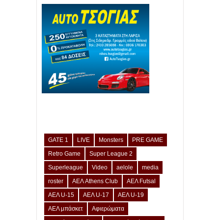
GATE 1
LIVE
Monsters
PRE GAME
Retro Game
Super League 2
Superleague
Video
aelole
media
roster
ΑΕΛ Athens Club
ΑΕΛ Futsal
ΑΕΛ U-15
ΑΕΛ U-17
ΑΕΛ U-19
ΑΕΛ μπάσκετ
Αφιερώματα