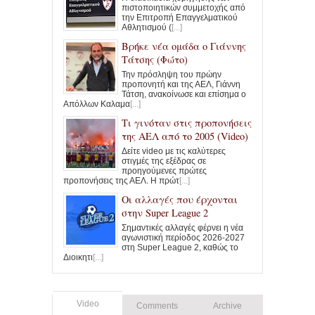
πιστοποιητικών συμμετοχής από
την Επιτροπή Επαγγελματικού
Αθλητισμού (
[...]
Βρήκε νέα ομάδα ο Γιάννης
Τάτσης (Φώτο)
Την πρόσληψη του πρώην
προπονητή και της ΑΕΛ, Γιάννη
Τάτση, ανακοίνωσε και επίσημα ο
Απόλλων Καλαμα
[...]
Τι γινόταν στις προπονήσεις
της ΑΕΛ από το 2005 (Video)
Δείτε video με τις καλύτερες
στιγμές της εξέδρας σε
προηγούμενες πρώτες
προπονήσεις της ΑΕΛ. Η πρώτ
[...]
Οι αλλαγές που έρχονται
στην Super League 2
Σημαντικές αλλαγές φέρνει η νέα
αγωνιστική περίοδος 2026-2027
στη Super League 2, καθώς το
Διοικητι
[...]
Video
Comments
Archive