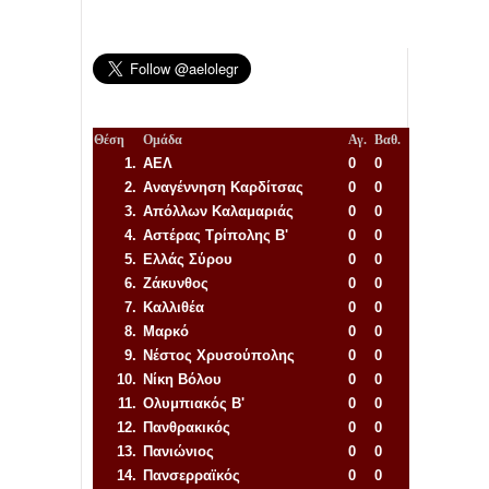
Θέση
Ομάδα
Αγ.
Βαθ.
1.
ΑΕΛ
0
0
2.
Αναγέννηση
Καρδίτσας
0
0
3.
Απόλλων Καλαμαριάς
0
0
4.
Αστέρας Τρίπολης Β'
0
0
5.
Ελλάς Σύρου
0
0
6.
Ζάκυνθος
0
0
7.
Καλλιθέα
0
0
8.
Μαρκό
0
0
9.
Νέστος Χρυσούπολης
0
0
10.
Νίκη Βόλου
0
0
11.
Ολυμπιακός Β'
0
0
12.
Πανθρακικός
0
0
13.
Πανιώνιος
0
0
14.
Πανσερραϊκός
0
0