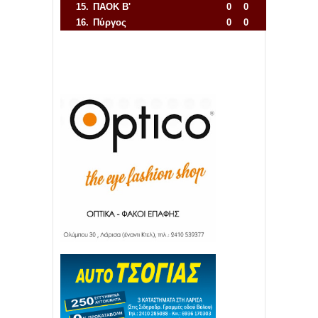
15.
ΠΑΟΚ Β'
0
0
16.
Πύργος
0
0
Απόλλων Πόντου
22
11