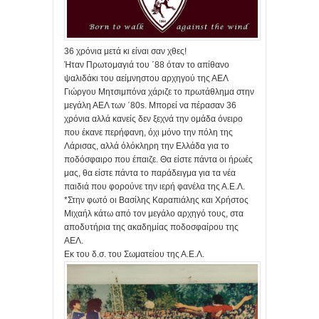
36 χρόνια μετά κι είναι σαν χθες!
Ήταν Πρωτομαγιά του ΄88 όταν το απίθανο
ψαλιδάκι του αείμνηστου αρχηγού της ΑΕΛ
Γιώργου Μητσιμπόνα χάριζε το πρωτάθλημα στην
μεγάλη ΑΕΛ των ΄80s. Μπορεί να πέρασαν 36
χρόνια αλλά κανείς δεν ξεχνά την ομάδα όνειρο
που έκανε περήφανη, όχι μόνο την πόλη της
Λάρισας, αλλά όλόκληρη την Ελλάδα για το
ποδόσφαιρο που έπαιζε. Θα είστε πάντα οι ήρωές
μας, θα είστε πάντα το παράδειγμα για τα νέα
παιδιά που φορούνε την ιερή φανέλα της Α.Ε.Λ.
*Στην φωτό οι Βασίλης Καραπιάλης και Χρήστος
Μιχαήλ κάτω από τον μεγάλο αρχηγό τους, στα
αποδυτήρια της ακαδημίας ποδοσφαίρου της
ΑΕΛ.
Εκ του δ.σ. του Σωματείου της Α.Ε.Λ.