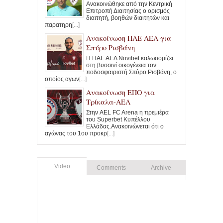
Ανακοινώθηκε από την Κεντρική
Επιτροπή Διαιτησίας ο ορισμός
διαιτητή, βοηθών διαιτητών και
παρατηρη
[...]
Ανακοίνωση ΠΑΕ ΑΕΛ για
Σπύρο Ρισβάνη
Η ΠΑΕ ΑΕΛ Novibet καλωσορίζει
στη βυσσινί οικογένεια τον
ποδοσφαιριστή Σπύρο Ρισβάνη, ο
οποίος αγων
[...]
Ανακοίνωση ΕΠΟ για
Τρίκαλα-ΑΕΛ
Στην AEL FC Arena η πρεμιέρα
του Superbet Κυπέλλου
Ελλάδας.Ανακοινώνεται ότι ο
αγώνας του 1ου προκρ
[...]
Video
Comments
Archive