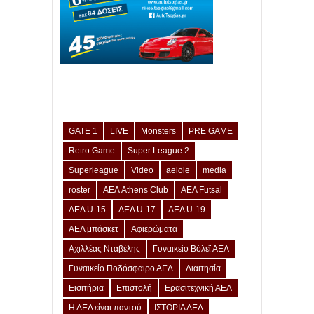
GATE 1
LIVE
Monsters
PRE GAME
Retro Game
Super League 2
Superleague
Video
aelole
media
roster
ΑΕΛ Athens Club
ΑΕΛ Futsal
ΑΕΛ U-15
ΑΕΛ U-17
ΑΕΛ U-19
ΑΕΛ μπάσκετ
Αφιερώματα
Αχιλλέας Νταβέλης
Γυναικείο Βόλεϊ ΑΕΛ
Γυναικείο Ποδόσφαιρο ΑΕΛ
Διαιτησία
Εισιτήρια
Επιστολή
Ερασιτεχνική ΑΕΛ
Η ΑΕΛ είναι παντού
ΙΣΤΟΡΙΑ ΑΕΛ