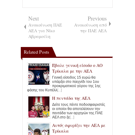
Next
Previous
Ανακοίνωση ΠΑΕ
Ανακοίνωση από
ΑΕΛ για Νίκο
την ΠΑΕ ΑΕΛ
Αβραμούλη
Related Posts
Έβαλε γενική είσοδο ο ΑΟ
Τρίκαλα με την ΑΕΛ
Γενική είσοδος 15 ευρώ θα
υπάρξει στο παιχνίδι του 1ου
προκριματικού γύρου της 1ης
φάσης του Κυπέλλ
[...]
Η πεντάδα της ΑΕΛ
Δείτε τους πέντε ποδοσφαιριστές
οι οποίοι θα αποτελέσουν την
πεντάδα των αρχηγών της ΠΑΕ
ΑΕΛ στο ξε
[...]
Αυτός σφυρίζει την ΑΕΛ με
Τρίκαλα