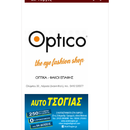
Απόλλων Πόντου
22
11