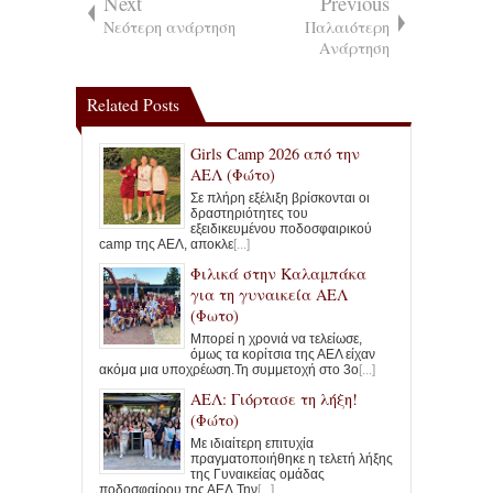
Next
Previous
Νεότερη ανάρτηση
Παλαιότερη
Ανάρτηση
Related Posts
Girls Camp 2026 από την
ΑΕΛ (Φώτο)
Σε πλήρη εξέλιξη βρίσκονται οι
δραστηριότητες του
εξειδικευμένου ποδοσφαιρικού
camp της ΑΕΛ, αποκλε
[...]
Φιλικά στην Καλαμπάκα
για τη γυναικεία ΑΕΛ
(Φωτο)
Μπορεί η χρονιά να τελείωσε,
όμως τα κορίτσια της ΑΕΛ είχαν
ακόμα μια υποχρέωση.Τη συμμετοχή στο 3ο
[...]
ΑΕΛ: Γιόρτασε τη λήξη!
(Φώτο)
Με ιδιαίτερη επιτυχία
πραγματοποιήθηκε η τελετή λήξης
της Γυναικείας ομάδας
ποδοσφαίρου της ΑΕΛ.Την
[...]