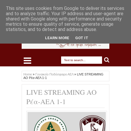
This site uses cookies from Google to deliver its services
and to analyze traffic. Your IP address and user-agent are
shared with Google along with performance and security
metrics to ensure quality of service, generate usage
statistics, and to detect and address abuse.
LEARN MORE
GOT IT
Home
»
Γυναικείο Ποδόσφαιρο ΑΕΛ
»
LIVE STREAMING
ΑΟ Ρέα-ΑΕΛ 1-1
LIVE STREAMING ΑΟ
Ρέα-ΑΕΛ 1-1