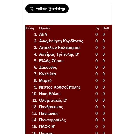
Θέση
Ομάδα
Αγ.
Βαθ.
1.
ΑΕΛ
0
0
2.
Αναγέννηση
Καρδίτσας
0
0
3.
Απόλλων Καλαμαριάς
0
0
4.
Αστέρας Τρίπολης Β'
0
0
5.
Ελλάς Σύρου
0
0
6.
Ζάκυνθος
0
0
7.
Καλλιθέα
0
0
8.
Μαρκό
0
0
9.
Νέστος Χρυσούπολης
0
0
10.
Νίκη Βόλου
0
0
11.
Ολυμπιακός Β'
0
0
12.
Πανθρακικός
0
0
13.
Πανιώνιος
0
0
14.
Πανσερραϊκός
0
0
15.
ΠΑΟΚ Β'
0
0
16.
Πύργος
0
0