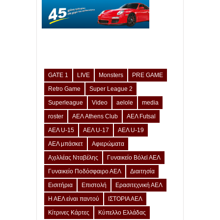
GATE 1
LIVE
Monsters
PRE GAME
Retro Game
Super League 2
Superleague
Video
aelole
media
roster
ΑΕΛ Athens Club
ΑΕΛ Futsal
ΑΕΛ U-15
ΑΕΛ U-17
ΑΕΛ U-19
ΑΕΛ μπάσκετ
Αφιερώματα
Αχιλλέας Νταβέλης
Γυναικείο Βόλεϊ ΑΕΛ
Γυναικείο Ποδόσφαιρο ΑΕΛ
Διαιτησία
Εισιτήρια
Επιστολή
Ερασιτεχνική ΑΕΛ
Η ΑΕΛ είναι παντού
ΙΣΤΟΡΙΑ ΑΕΛ
Κίτρινες Κάρτες
Κύπελλο Ελλάδας