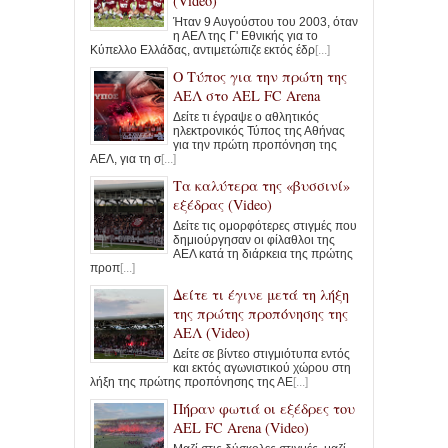
(Video)
Ήταν 9 Αυγούστου του 2003, όταν
η ΑΕΛ της Γ' Εθνικής για το
Κύπελλο Ελλάδας, αντιμετώπιζε εκτός έδρ
[...]
Ο Τύπος για την πρώτη της
ΑΕΛ στο AEL FC Arena
Δείτε τι έγραψε ο αθλητικός
ηλεκτρονικός Τύπος της Αθήνας
για την πρώτη προπόνηση της
ΑΕΛ, για τη σ
[...]
Τα καλύτερα της «βυσσινί»
εξέδρας (Video)
Δείτε τις ομορφότερες στιγμές που
δημιούργησαν οι φίλαθλοι της
ΑΕΛ κατά τη διάρκεια της πρώτης
προπ
[...]
Δείτε τι έγινε μετά τη λήξη
της πρώτης προπόνησης της
ΑΕΛ (Video)
Δείτε σε βίντεο στιγμιότυπα εντός
και εκτός αγωνιστικού χώρου στη
λήξη της πρώτης προπόνησης της ΑΕ
[...]
Πήραν φωτιά οι εξέδρες του
AEL FC Arena (Video)