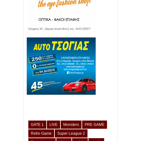
GATE 1
LIVE
Monsters
PRE GAME
Retro Game
Super League 2