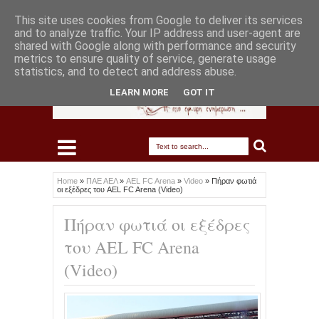
This site uses cookies from Google to deliver its services
and to analyze traffic. Your IP address and user-agent are
shared with Google along with performance and security
metrics to ensure quality of service, generate usage
statistics, and to detect and address abuse.
LEARN MORE
GOT IT
Home
»
ΠΑΕ ΑΕΛ
»
AEL FC Arena
»
Video
»
Πήραν φωτιά
οι εξέδρες του AEL FC Arena (Video)
Πήραν φωτιά οι εξέδρες
του AEL FC Arena
(Video)