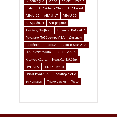
Superleague
Video
aelole
media
roster
ΑΕΛ Athens Club
ΑΕΛ Futsal
ΑΕΛ U-15
ΑΕΛ U-17
ΑΕΛ U-19
ΑΕΛ μπάσκετ
Αφιερώματα
Αχιλλέας Νταβέλης
Γυναικείο Βόλεϊ ΑΕΛ
Γυναικείο Ποδόσφαιρο ΑΕΛ
Διαιτησία
Εισιτήρια
Επιστολή
Ερασιτεχνική ΑΕΛ
Η ΑΕΛ είναι παντού
ΙΣΤΟΡΙΑ ΑΕΛ
Κίτρινες Κάρτες
Κύπελλο Ελλάδας
ΠΑΕ ΑΕΛ
Πάμε Στοίχημα
Παλαίμαχοι ΑΕΛ
Προϊστορία ΑΕΛ
Σαν σήμερα
Φιλικό αγώνα
Φώτο