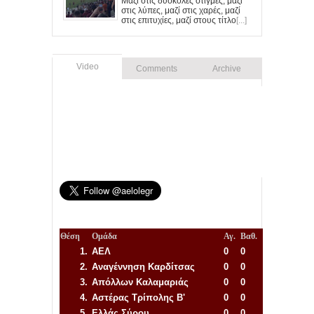
Μαζί στις δύσκολες στιγμές, μαζί
στις λύπες, μαζί στις χαρές, μαζί
στις επιτυχίες, μαζί στους τίτλο
[...]
Video
Comments
Archive
Θέση
Ομάδα
Αγ.
Βαθ.
1.
ΑΕΛ
0
0
2.
Αναγέννηση
Καρδίτσας
0
0
3.
Απόλλων Καλαμαριάς
0
0
4.
Αστέρας Τρίπολης Β'
0
0
5.
Ελλάς Σύρου
0
0