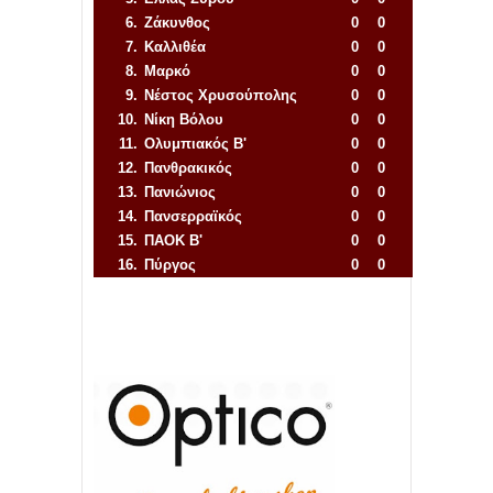
6.
Ζάκυνθος
0
0
7.
Καλλιθέα
0
0
8.
Μαρκό
0
0
9.
Νέστος Χρυσούπολης
0
0
10.
Νίκη Βόλου
0
0
11.
Ολυμπιακός Β'
0
0
12.
Πανθρακικός
0
0
13.
Πανιώνιος
0
0
14.
Πανσερραϊκός
0
0
15.
ΠΑΟΚ Β'
0
0
16.
Πύργος
0
0
Απόλλων Πόντου
22
11