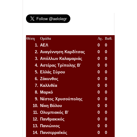
Θέση
Ομάδα
Αγ.
Βαθ.
1.
ΑΕΛ
0
0
2.
Αναγέννηση
Καρδίτσας
0
0
3.
Απόλλων Καλαμαριάς
0
0
4.
Αστέρας Τρίπολης Β'
0
0
5.
Ελλάς Σύρου
0
0
6.
Ζάκυνθος
0
0
7.
Καλλιθέα
0
0
8.
Μαρκό
0
0
9.
Νέστος Χρυσούπολης
0
0
10.
Νίκη Βόλου
0
0
11.
Ολυμπιακός Β'
0
0
12.
Πανθρακικός
0
0
13.
Πανιώνιος
0
0
14.
Πανσερραϊκός
0
0