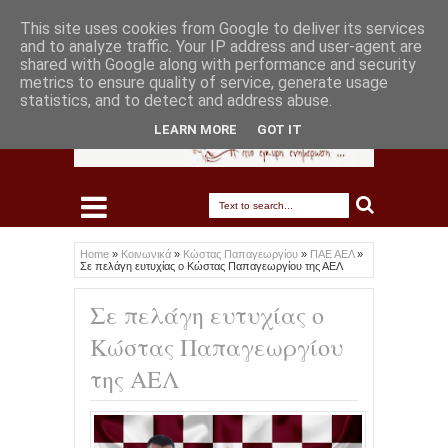
This site uses cookies from Google to deliver its services
and to analyze traffic. Your IP address and user-agent are
shared with Google along with performance and security
metrics to ensure quality of service, generate usage
statistics, and to detect and address abuse.
LEARN MORE
GOT IT
Home
»
Κοινωνικά
»
Κώστας Παπαγεωργίου
»
ΠΑΕ ΑΕΛ
»
Σε πελάγη ευτυχίας ο Κώστας Παπαγεωργίου της ΑΕΛ
Σε πελάγη ευτυχίας ο
Κώστας Παπαγεωργίου
της ΑΕΛ