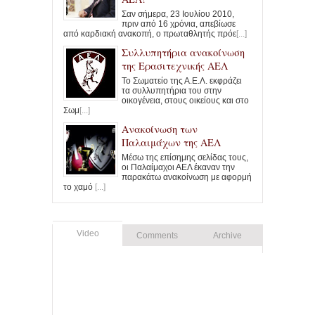
Σαν σήμερα, 23 Ιουλίου 2010,
πριν από 16 χρόνια, απεβίωσε
από καρδιακή ανακοπή, ο πρωταθλητής πρόε
[...]
Συλλυπητήρια ανακοίνωση
της Ερασιτεχνικής ΑΕΛ
Το Σωματείο της Α.Ε.Λ. εκφράζει
τα συλλυπητήρια του στην
οικογένεια, στους οικείους και στο
Σωμ
[...]
Ανακοίνωση των
Παλαιμάχων της ΑΕΛ
Μέσω της επίσημης σελίδας τους,
οι Παλαίμαχοι ΑΕΛ έκαναν την
παρακάτω ανακοίνωση με αφορμή
το χαμό
[...]
Video
Comments
Archive