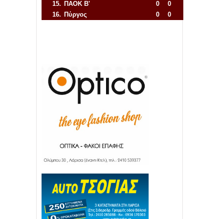
15.
ΠΑΟΚ Β'
0
0
16.
Πύργος
0
0
Απόλλων Πόντου
22
11