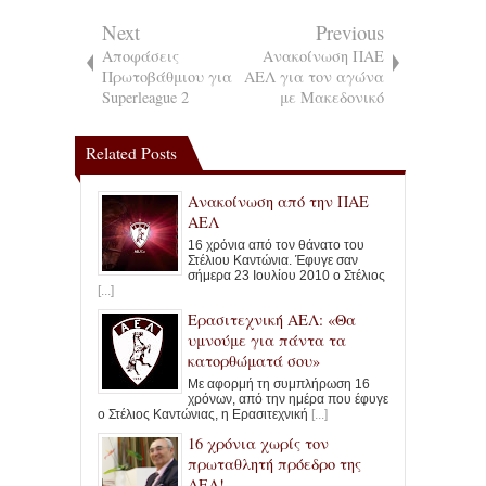
Next
Previous
Αποφάσεις
Ανακοίνωση ΠΑΕ
Πρωτοβάθμιου για
ΑΕΛ για τον αγώνα
Superleague 2
με Μακεδονικό
Related Posts
Ανακοίνωση από την ΠΑΕ
ΑΕΛ
16 χρόνια από τον θάνατο του
Στέλιου Καντώνια. Έφυγε σαν
σήμερα 23 Ιουλίου 2010 ο Στέλιος
[...]
Ερασιτεχνική ΑΕΛ: «Θα
υμνούμε για πάντα τα
κατορθώματά σου»
Με αφορμή τη συμπλήρωση 16
χρόνων, από την ημέρα που έφυγε
ο Στέλιος Καντώνιας, η Ερασιτεχνική
[...]
16 χρόνια χωρίς τον
πρωταθλητή πρόεδρο της
ΑΕΛ!