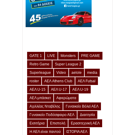
GATE 1
LIVE
Monsters
PRE GAME
Retro Game
Super League 2
Superleague
Video
aelole
media
roster
ΑΕΛ Athens Club
ΑΕΛ Futsal
ΑΕΛ U-15
ΑΕΛ U-17
ΑΕΛ U-19
ΑΕΛ μπάσκετ
Αφιερώματα
Αχιλλέας Νταβέλης
Γυναικείο Βόλεϊ ΑΕΛ
Γυναικείο Ποδόσφαιρο ΑΕΛ
Διαιτησία
Εισιτήρια
Επιστολή
Ερασιτεχνική ΑΕΛ
Η ΑΕΛ είναι παντού
ΙΣΤΟΡΙΑ ΑΕΛ